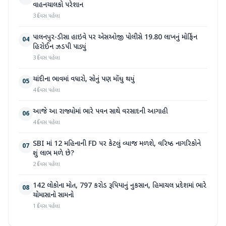
વાહનચાલકો પરેશાન
3 દિવસ પહેલા
પાલનપુર-ડીસા હાઇવે પર એસઓજી પોલીસે 19.80 લાખનું મોર્ફિન
04
હિરોઈન ઝડપી પાડ્યું
3 દિવસ પહેલા
ચાંદીના ભાવમાં વધારો, સોનું પણ મોંઘુ થયું
05
4 દિવસ પહેલા
આજે આ રાજ્યોમાં ભારે પવન સાથે વરસાદની આગાહી
06
4 દિવસ પહેલા
SBI માં 12 મહિનાની FD પર કેટલું વ્યાજ મળશે, વરિષ્ઠ નાગરિકોને
07
શું લાભ મળે છે?
2 દિવસ પહેલા
142 લોકોના મોત, 797 કરોડ રૂપિયાનું નુકસાન, હિમાચલ પ્રદેશમાં ભારે
08
ચોમાસાનો સામનો
1 દિવસ પહેલા