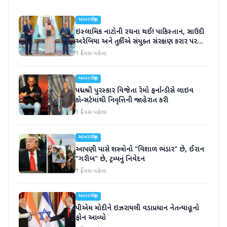
આંતરરાષ્ટ્રીય
ઇસ્લામિક નાટોની રચના થઈ! પાકિસ્તાન, સાઉદી
અરેબિયા અને તુર્કીએ સંયુક્ત સંરક્ષણ કરાર પર
હસ્તાક્ષર
1 દિવસ પહેલા
આંતરરાષ્ટ્રીય
પદ્મશ્રી પુરસ્કાર વિજેતા રેમો ફર્નાન્ડીસે લાઇવ
કોન્સર્ટમાંથી નિવૃત્તિની જાહેરાત કરી
1 દિવસ પહેલા
આંતરરાષ્ટ્રીય
આપણી પાસે શસ્ત્રોનો "વિશાળ ભંડાર" છે, ઈરાન
"ગરીબ" છે, ટ્રમ્પનું નિવેદન
1 દિવસ પહેલા
આંતરરાષ્ટ્રીય
પીએમ મોદીને ઇઝરાયલી વડાપ્રધાન નેતન્યાહૂનો
ફોન આવ્યો