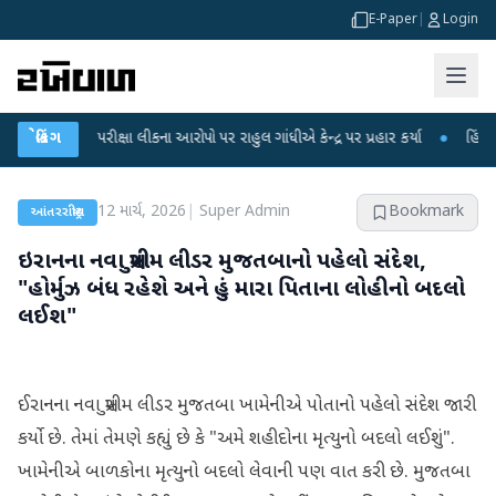
E-Paper
|
Login
ET પરીક્ષા લીકના આરોપો પર રાહુલ ગાંધીએ કેન્દ્ર પર પ્રહાર કર્યા
બ્રેકિંગ
●
હિંમતનગરમાં ર
12 માર્ચ, 2026
|
Super Admin
Bookmark
આંતરરાષ્ટ્રીય
ઇરાનના નવા સુપ્રીમ લીડર મુજતબાનો પહેલો સંદેશ,
"હોર્મુઝ બંધ રહેશે અને હું મારા પિતાના લોહીનો બદલો
લઈશ"
ઈરાનના નવા સુપ્રીમ લીડર મુજતબા ખામેનીએ પોતાનો પહેલો સંદેશ જારી
કર્યો છે. તેમાં તેમણે કહ્યું છે કે "અમે શહીદોના મૃત્યુનો બદલો લઈશું".
ખામેનીએ બાળકોના મૃત્યુનો બદલો લેવાની પણ વાત કરી છે. મુજતબા