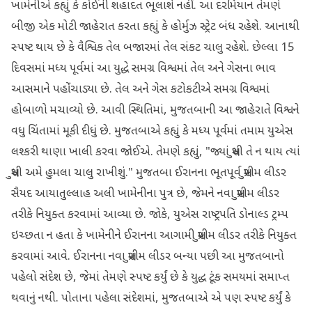
ખામેનીએ કહ્યું કે કોઈની શહાદત ભૂલાશે નહીં. આ દરમિયાન તેમણે
બીજી એક મોટી જાહેરાત કરતા કહ્યું કે હોર્મુઝ સ્ટ્રેટ બંધ રહેશે. આનાથી
સ્પષ્ટ થાય છે કે વૈશ્વિક તેલ બજારમાં તેલ સંકટ ચાલુ રહેશે. છેલ્લા 15
દિવસમાં મધ્ય પૂર્વમાં આ યુદ્ધે સમગ્ર વિશ્વમાં તેલ અને ગેસના ભાવ
આસમાને પહોંચાડ્યા છે. તેલ અને ગેસ કટોકટીએ સમગ્ર વિશ્વમાં
હોબાળો મચાવ્યો છે. આવી સ્થિતિમાં, મુજતબાની આ જાહેરાતે વિશ્વને
વધુ ચિંતામાં મૂકી દીધું છે. મુજતબાએ કહ્યું કે મધ્ય પૂર્વમાં તમામ યુએસ
લશ્કરી થાણા ખાલી કરવા જોઈએ. તેમણે કહ્યું, "જ્યાં સુધી તે ન થાય ત્યાં
સુધી અમે હુમલા ચાલુ રાખીશું." મુજતબા ઈરાનના ભૂતપૂર્વ સુપ્રીમ લીડર
સૈયદ આયાતુલ્લાહ અલી ખામેનીના પુત્ર છે, જેમને નવા સુપ્રીમ લીડર
તરીકે નિયુક્ત કરવામાં આવ્યા છે. જોકે, યુએસ રાષ્ટ્રપતિ ડોનાલ્ડ ટ્રમ્પ
ઇચ્છતા ન હતા કે ખામેનીને ઈરાનના આગામી સુપ્રીમ લીડર તરીકે નિયુક્ત
કરવામાં આવે. ઈરાનના નવા સુપ્રીમ લીડર બન્યા પછી આ મુજતબાનો
પહેલો સંદેશ છે, જેમાં તેમણે સ્પષ્ટ કર્યું છે કે યુદ્ધ ટૂંક સમયમાં સમાપ્ત
થવાનું નથી. પોતાના પહેલા સંદેશમાં, મુજતબાએ એ પણ સ્પષ્ટ કર્યું કે