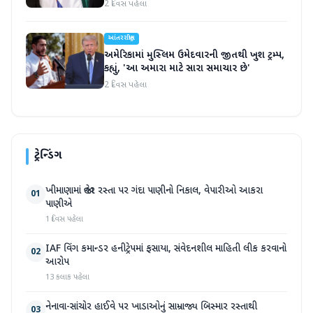
2 દિવસ પહેલા
આંતરરાષ્ટ્રીય
અમેરિકામાં મુસ્લિમ ઉમેદવારની જીતથી ખુશ ટ્રમ્પ,
કહ્યું, 'આ અમારા માટે સારા સમાચાર છે'
2 દિવસ પહેલા
ટ્રેન્ડિંગ
ખીમાણામાં જાહેર રસ્તા પર ગંદા પાણીનો નિકાલ, વેપારીઓ આકરા
01
પાણીએ
1 દિવસ પહેલા
IAF વિંગ કમાન્ડર હનીટ્રેપમાં ફસાયા, સંવેદનશીલ માહિતી લીક કરવાનો
02
આરોપ
13 કલાક પહેલા
નેનાવા-સાંચોર હાઈવે પર ખાડાઓનું સામ્રાજ્ય બિસ્માર રસ્તાથી
03