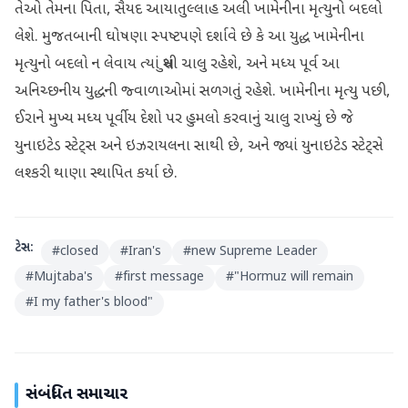
તેઓ તેમના પિતા, સૈયદ આયાતુલ્લાહ અલી ખામેનીના મૃત્યુનો બદલો
લેશે. મુજતબાની ઘોષણા સ્પષ્ટપણે દર્શાવે છે કે આ યુદ્ધ ખામેનીના
મૃત્યુનો બદલો ન લેવાય ત્યાં સુધી ચાલુ રહેશે, અને મધ્ય પૂર્વ આ
અનિચ્છનીય યુદ્ધની જ્વાળાઓમાં સળગતું રહેશે. ખામેનીના મૃત્યુ પછી,
ઈરાને મુખ્ય મધ્ય પૂર્વીય દેશો પર હુમલો કરવાનું ચાલુ રાખ્યું છે જે
યુનાઇટેડ સ્ટેટ્સ અને ઇઝરાયલના સાથી છે, અને જ્યાં યુનાઇટેડ સ્ટેટ્સે
લશ્કરી થાણા સ્થાપિત કર્યા છે.
ટેગ્સ:
#
closed
#
Iran's
#
new Supreme Leader
#
Mujtaba's
#
first message
#
"Hormuz will remain
#
I my father's blood"
સંબંધિત સમાચાર