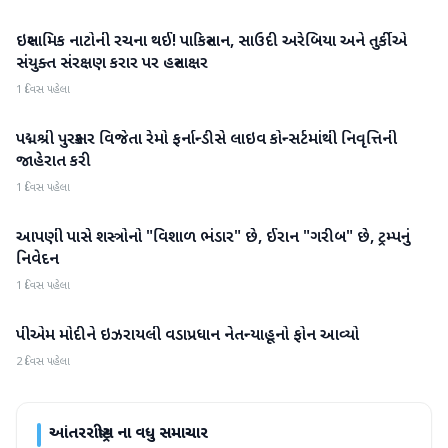
ઇસ્લામિક નાટોની રચના થઈ! પાકિસ્તાન, સાઉદી અરેબિયા અને તુર્કીએ
આંતરરાષ્ટ્રીય
સંયુક્ત સંરક્ષણ કરાર પર હસ્તાક્ષર
1 દિવસ પહેલા
પદ્મશ્રી પુરસ્કાર વિજેતા રેમો ફર્નાન્ડીસે લાઇવ કોન્સર્ટમાંથી નિવૃત્તિની
આંતરરાષ્ટ્રીય
જાહેરાત કરી
1 દિવસ પહેલા
આપણી પાસે શસ્ત્રોનો "વિશાળ ભંડાર" છે, ઈરાન "ગરીબ" છે, ટ્રમ્પનું
આંતરરાષ્ટ્રીય
નિવેદન
1 દિવસ પહેલા
પીએમ મોદીને ઇઝરાયલી વડાપ્રધાન નેતન્યાહૂનો ફોન આવ્યો
આંતરરાષ્ટ્રીય
2 દિવસ પહેલા
આંતરરાષ્ટ્રીય
ના વધુ સમાચાર