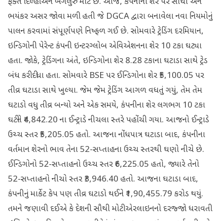
ફક્ત દિલ્હી અને બેંગલુરુ માટે છે. આજે, કંપનીના શેર પર સીધી અને
ભયંકર અસર જોવા મળી હતી જે DGCA દ્વારા બનાવેલા નવા નિયમોનું
પાલન કરવામાં સંપૂર્ણપણે નિષ્ફળ ગઈ છે. સોમવારે ટ્રેડિંગ દરમિયાન,
ઇન્ડિગોની પેરેન્ટ કંપની ઇન્ટરગ્લોબ એવિએશનના શેર 10 ટકા ઘટ્યા
હતા. જોકે, ટ્રેડિંગના અંતે, ઇન્ડિગોના શેર 8.28 ટકાના ઘટાડા સાથે ટ્રેડ
બંધ કરી દીધા હતા. સોમવારે BSE પર ઈન્ડિગોના શેર ₹5,100.05 પર
તીવ્ર ઘટાડા સાથે ખુલ્યા. જેમ જેમ ટ્રેડિંગ આગળ વધતું ગયું, તેમ તેમ
ઘટાડો વધુ તીવ્ર બન્યો અને એક સમયે, કંપનીના શેર લગભગ 10 ટકા
ઘટીને ₹4,842.20 ના ઈન્ટ્રાડે નીચલા સ્તરે પહોંચી ગયા. આજનો ઈન્ટ્રાડે
ઉચ્ચ સ્તર ₹5,205.05 હતો. આજના નોંધપાત્ર ઘટાડા બાદ, કંપનીના
વર્તમાન શેરનો ભાવ તેના 52-સપ્તાહના ઉચ્ચ સ્તરથી ઘણો નીચે છે.
ઈન્ડિગોનો 52-સપ્તાહનો ઉચ્ચ સ્તર ₹6,225.05 હતો, જ્યારે તેનો
52-સપ્તાહનો નીચો સ્તર ₹3,946.40 હતો. આજના ઘટાડા બાદ,
કંપનીનું માર્કેટ કેપ પણ તીવ્ર ઘટાડો થઈને ₹1,90,455.79 કરોડ થયું.
તમને જણાવી દઈએ કે દેશની સૌથી મોટી એરલાઇનનો દરજ્જો ધરાવતી