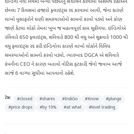
ઇન્ડિગો નવા નિયમો બન્યા પછી તેનું સંચાલન કરવામાં અસમર્થ રહી અને
છેલ્લા 7 દિવસમાં હજારો ફ્લાઇટ્સ રદ કરવામાં આવી, જેના કારણે
લાખો મુસાફરોને ઘણી સમસ્યાઓનો સામનો કરવો પડ્યો અને કોણ
જાણે કેટલા લોકો તેમના ખૂબ જ મહત્વપૂર્ણ કામ ચૂકી ગયા. ઇન્ડિગોએ
રવિવારે 650 ફ્લાઇટ્સ, શનિવારે 800 થી વધુ અને શુક્રવારે 1000 થી
વધુ ફ્લાઇટ્સ રદ કરી. ઇન્ડિગોના કારણે લાખો લોકોને વિવિધ
સમસ્યાઓનો સામનો કરવો પડ્યો, ત્યારબાદ DGCA એ શનિવારે
કંપનીના CEO ને કારણ બતાવો નોટિસ ફટકારી, જેનો જવાબ આજે
સાંજે 6 વાગ્યા સુધીમાં આપવાનો રહેશે.
ટેગ્સ:
#
closed
#
shares
#
IndiGo
#
Know
#
plunge
#
price drops
#
by 10%
#
at what
#
level trading