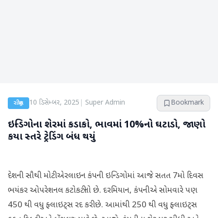
10 ડિસેમ્બર, 2025
|
Super Admin
Bookmark
રાષ્ટ્રીય
ઇન્ડિગોના શેરમાં કડાકો, ભાવમાં 10%નો ઘટાડો, જાણો
કયા સ્તરે ટ્રેડિંગ બંધ થયું
દેશની સૌથી મોટી એરલાઇન કંપની ઇન્ડિગોમાં આજે સતત 7મો દિવસ
ભયંકર ઓપરેશનલ કટોકટીનો છે. દરમિયાન, કંપનીએ સોમવારે પણ
450 થી વધુ ફ્લાઇટ્સ રદ કરી છે. આમાંથી 250 થી વધુ ફ્લાઇટ્સ