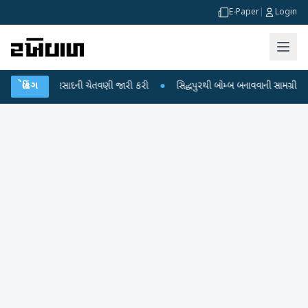
E-Paper
|
Login
ભારે વરસાદની ચેતવણી જારી કરી
બ્રેકિંગ
●
સિદ્ધપુરથી બોમ્બ બનાવવાની સામગ્રી સાથે જૈશના 