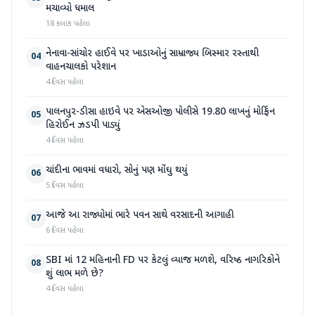
મચાવ્યો ધમાલ
18 કલાક પહેલા
નેનાવા-સાંચોર હાઈવે પર ખાડાઓનું સામ્રાજ્ય બિસ્માર રસ્તાથી
04
વાહનચાલકો પરેશાન
4 દિવસ પહેલા
પાલનપુર-ડીસા હાઇવે પર એસઓજી પોલીસે 19.80 લાખનું મોર્ફિન
05
હિરોઈન ઝડપી પાડ્યું
4 દિવસ પહેલા
ચાંદીના ભાવમાં વધારો, સોનું પણ મોંઘુ થયું
06
5 દિવસ પહેલા
આજે આ રાજ્યોમાં ભારે પવન સાથે વરસાદની આગાહી
07
6 દિવસ પહેલા
SBI માં 12 મહિનાની FD પર કેટલું વ્યાજ મળશે, વરિષ્ઠ નાગરિકોને
08
શું લાભ મળે છે?
4 દિવસ પહેલા