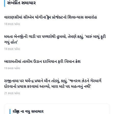
સંબંધિત સમાચાર
વારાણસીમાં સીએમ યોગીના ડ્રીમ પ્રોજેક્ટનો શિલાન્યાસ સમારોહ
રાષ્ટ્રીય
18 કલાક પહેલા
મમતા બેનર્જીની ગાડી પર પથ્થરોથી હુમલો, તેમણે કહ્યું, 'મારું માથું ફૂટી
રાષ્ટ્રીય
ગયું હોત'
18 કલાક પહેલા
બારામતીમાં તાલીમ ઉડાન દરમિયાન ફરી વિમાન ક્રેશ
રાષ્ટ્રીય
19 કલાક પહેલા
રાજીનામા પર ધર્મેન્દ્ર પ્રધાને મૌન તોડ્યું, કહ્યું, 'જનરલ ઝેડને ગેરમાર્ગે
રાષ્ટ્રીય
દોરવાનો પ્રયાસ કરવામાં આવ્યો, મારા માટે પદ મહત્વનું નથી'
21 કલાક પહેલા
રાષ્ટ્રીય
ના વધુ સમાચાર