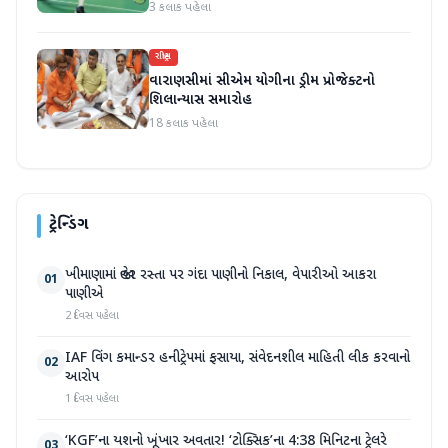
વર્લ્ડ ટૂર ટાઇટલ જીત્યું
3 કલાક પહેલા
રાષ્ટ્રીય
વારાણસીમાં સીએમ યોગીના ડ્રીમ પ્રોજેક્ટનો
શિલાન્યાસ સમારોહ
18 કલાક પહેલા
ટ્રેન્ડિંગ
ખીમાણામાં જાહેર રસ્તા પર ગંદા પાણીનો નિકાલ, વેપારીઓ આકરા
01
પાણીએ
2 દિવસ પહેલા
IAF વિંગ કમાન્ડર હનીટ્રેપમાં ફસાયા, સંવેદનશીલ માહિતી લીક કરવાનો
02
આરોપ
1 દિવસ પહેલા
‘KGF’ના યશનો ખૂંખાર અવતાર! ‘ટોક્સિક’ના 4:38 મિનિટના ટ્રેલરે
03