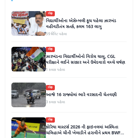
રાષ્ટ્રીય
વિદ્યાર્થીઓના એસેમ્બલી કૂચ પહેલા ઝારખંડ
વહીવટીતંત્ર સતર્ક, કલમ 163 લાગુ
59 મિનિટ પહેલા
રાષ્ટ્રીય
ઝારખંડના વિદ્યાર્થીઓનો વિરોધ ચાલુ, CGL
પરીક્ષાને લઈને સરકાર અને ઉમેદવારો વચ્ચે ઘર્ષણ
1 કલાક પહેલા
રાષ્ટ્રીય
આજે 16 રાજ્યોમાં ભારે વરસાદની ચેતવણી
3 કલાક પહેલા
રાષ્ટ્રીય
કોરિયા માસ્ટર્સ 2026 ની ફાઇનલમાં અશ્મિતા
ચલિહાએ ચીની ખેલાડીને હરાવીને પ્રથમ BWF