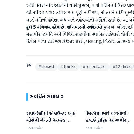
રહેશે. RBI ની રજાઓની યાદી મુજબ, માર્ચ મહિનામાં ઉત્તર પ્રદેશ,
જો તમે સમયસર તમારું કામ પૂર્ણ નહીં કરો, તો તમને મોટી મુશ
માર્ચ મહિનો હંમેશા બંધ અને તહેવારોનો મહિનો રહ્યો છે. આ વ
કુલ 5 રવિવાર હોય છે.
શનિવારની રજા
: નિયમો મુજબ, બીજા શનિવ
મહાવીર જયંતિ અને વિવિધ રાજ્યોના સ્થાનિક તહેવારો જેવી 
દિવસ એવા હશે જ્યારે ઉત્તર પ્રદેશ, મહારાષ્ટ્ર, બિહાર, ઝારખંડ અ
ટેગ્સ:
#
closed
#
Banks
#
for a total
#
12 days i
સંબંધિત સમાચાર
રાયબરેલીમાં એન્કાઉન્ટર બાદ
દિલ્હીમાં ભારે વરસાદથી
રાષ્ટ્રીય
રાષ્ટ્રીય
ચોરોની ગેંગની ધરપકડ,
હવાઈ ટ્રાફિક પર ગંભીર
પોલીસે 12.4 કિલો ચાંદીના
અસર; ઈન્ડિગોએ મુસાફરો મા
5 કલાક પહેલા
7 કલાક પહેલા
દાગીના જપ્ત કર્યા
એડવાઈઝરી જાહેર કરી