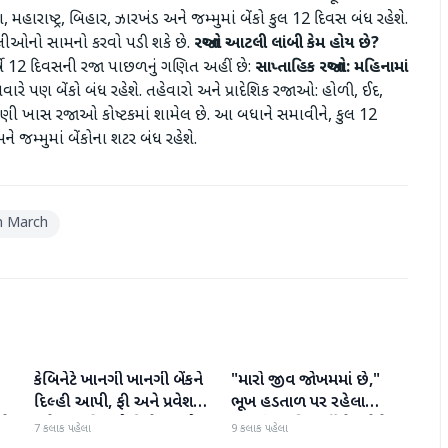
 મહારાષ્ટ્ર, બિહાર, ઝારખંડ અને જમ્મુમાં બેંકો કુલ 12 દિવસ બંધ રહેશે.
્કેલીઓનો સામનો કરવો પડી શકે છે.
રજાઓ આટલી લાંબી કેમ હોય છે?
ર્ષે 12 દિવસની રજા પાછળનું ગણિત અહીં છે:
સાપ્તાહિક રજાઓ: મહિનામાં
ારે પણ બેંકો બંધ રહેશે. તહેવારો અને પ્રાદેશિક રજાઓ: હોળી, ઈદ,
ઘણી ખાસ રજાઓ કોષ્ટકમાં શામેલ છે. આ બધાને સમાવીને, કુલ 12
ને જમ્મુમાં બેંકોના શટર બંધ રહેશે.
n March
કેબિનેટે ખાનગી ખાનગી બેંકને
"મારો જીવ જોખમમાં છે,"
રાષ્ટ્રીય
રાષ્ટ્રીય
દિલ્હી આપી, ફી અને પ્રવેશ
ભૂખ હડતાળ પર રહેલા
ટે
માટે નવા નિયમો વિશે જાણો
ઝારખંડના વિદ્યાર્થી નેતા દેવેન્દ્ર
7 કલાક પહેલા
9 કલાક પહેલા
નાથ મહતોની તબિયત ખરાબ