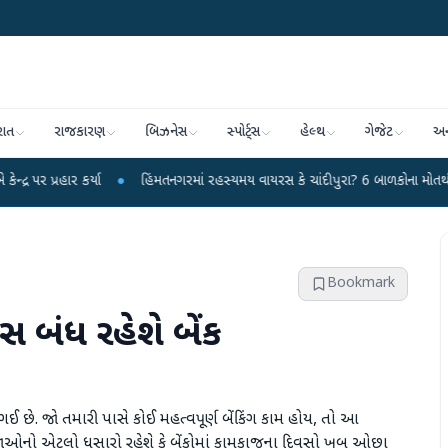
રાત
રાજકારણ
બિઝનેસ
સ્પોર્ટ્સ
હેલ્થ
ગેજેટ
અન
ર્યા
●
હિંમતનગરમાં રહસ્યમય વાયરસ કે ચાંદીપુરા? 6 બાળકોના મોતથી ફફડાટ
●
Bookmark
સ બંધ રહેશે બેંક
ે. જો તમારી પાસે કોઈ મહત્વપૂર્ણ બેંકિંગ કામ હોય, તો આ
 રજાઓનો એટલો ધસારો રહેશે કે બેંકોમાં કામકાજના દિવસો ખૂબ ઓછા