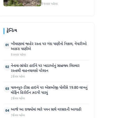
પ્રદેશમાં ભારે ચોમાસાનો સામનો
9 કલાક પહેલા
ટ્રેન્ડિંગ
ખીમાણામાં જાહેર રસ્તા પર ગંદા પાણીનો નિકાલ, વેપારીઓ
01
આકરા પાણીએ
8 કલાક પહેલા
નેનાવા-સાંચોર હાઈવે પર ખાડાઓનું સામ્રાજ્ય બિસ્માર
02
રસ્તાથી વાહનચાલકો પરેશાન
2 દિવસ પહેલા
પાલનપુર-ડીસા હાઇવે પર એસઓજી પોલીસે 19.80 લાખનું
03
મોર્ફિન હિરોઈન ઝડપી પાડ્યું
2 દિવસ પહેલા
આજે આ રાજ્યોમાં ભારે પવન સાથે વરસાદની આગાહી
04
3 દિવસ પહેલા