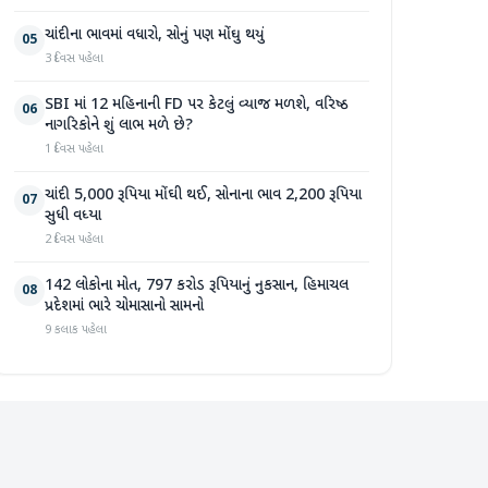
ચાંદીના ભાવમાં વધારો, સોનું પણ મોંઘુ થયું
05
3 દિવસ પહેલા
SBI માં 12 મહિનાની FD પર કેટલું વ્યાજ મળશે, વરિષ્ઠ
06
નાગરિકોને શું લાભ મળે છે?
1 દિવસ પહેલા
ચાંદી 5,000 રૂપિયા મોંઘી થઈ, સોનાના ભાવ 2,200 રૂપિયા
07
સુધી વધ્યા
2 દિવસ પહેલા
142 લોકોના મોત, 797 કરોડ રૂપિયાનું નુકસાન, હિમાચલ
08
પ્રદેશમાં ભારે ચોમાસાનો સામનો
9 કલાક પહેલા