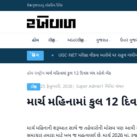
ઉત્તર ગુજરાતનું લોકપ્રિય દૈનિક
હોમ
રાષ્ટ્રીય
આંતરરાષ્ટ્રીય
ગુજરાત
ઉત્તર ગુજ
ને ડેટા પ્લાન
●
બ્રેકિંગ
UGC-NET પરીક્ષા લીકના આરોપો પર રાહુલ ગાંધીએ કેન્દ્ર પર પ્રહાર ક
હોમ
/
રાષ્ટ્રીય
/
માર્ચ મહિનામાં કુલ 12 દિવસ બંધ રહેશે બેંક
25 ફેબ્રુઆરી, 2026
|
Super Admin
1
મિનિટ વાંચન
રાષ્ટ્રીય
માર્ચ મહિનામાં કુલ 12 દિવ
માર્ચ મહિનાની શરૂઆત સાથે જ તહેવારોની મોસમ પણ આવી ગઈ છ
સમાચાર તમારા માટે ખૂબ જ મહત્વપૂર્ણ છે. માર્ચ 2026 માં,