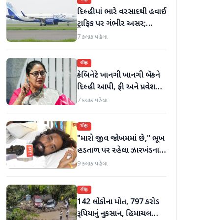
દિલ્હીમાં ભારે વરસાદથી હવાઈ
ટ્રાફિક પર ગંભીર અસર;
ઈન્ડિગોએ મુસાફરો માટે
7 કલાક પહેલા
એડવાઈઝરી જાહેર કરી
રાષ્ટ્રીય
કેબિનેટે ખાનગી ખાનગી બેંકને
દિલ્હી આપી, ફી અને પ્રવેશ
માટે નવા નિયમો વિશે જાણો
7 કલાક પહેલા
રાષ્ટ્રીય
"મારો જીવ જોખમમાં છે," ભૂખ
હડતાળ પર રહેલા ઝારખંડના
વિદ્યાર્થી નેતા દેવેન્દ્ર નાથ
9 કલાક પહેલા
મહતોની તબિયત ખરાબ
રાષ્ટ્રીય
142 લોકોના મોત, 797 કરોડ
રૂપિયાનું નુકસાન, હિમાચલ