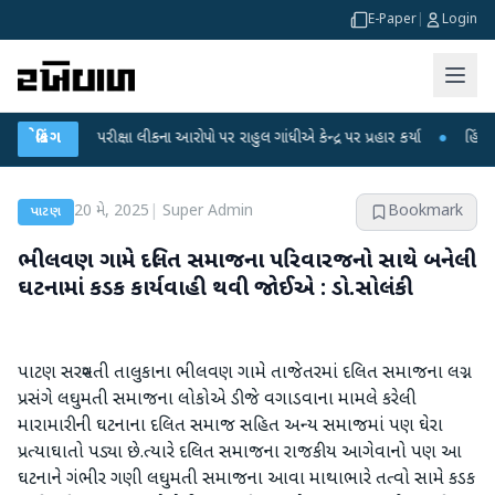
E-Paper
|
Login
T પરીક્ષા લીકના આરોપો પર રાહુલ ગાંધીએ કેન્દ્ર પર પ્રહાર કર્યા
બ્રેકિંગ
●
હિંમતનગરમાં રહ
20 મે, 2025
|
Super Admin
Bookmark
પાટણ
ભીલવણ ગામે દલિત સમાજના પરિવારજનો સાથે બનેલી
ઘટનામાં કડક કાર્યવાહી થવી જોઈએ : ડો.સોલંકી
પાટણ સરસ્વતી તાલુકાના ભીલવણ ગામે તાજેતરમાં દલિત સમાજના લગ્ન
પ્રસંગે લઘુમતી સમાજના લોકોએ ડીજે વગાડવાના મામલે કરેલી
મારામારીની ઘટનાના દલિત સમાજ સહિત અન્ય સમાજમાં પણ ઘેરા
પ્રત્યાઘાતો પડ્યા છે.ત્યારે દલિત સમાજના રાજકીય આગેવાનો પણ આ
ઘટનાને ગંભીર ગણી લઘુમતી સમાજના આવા માથાભારે તત્વો સામે કડક