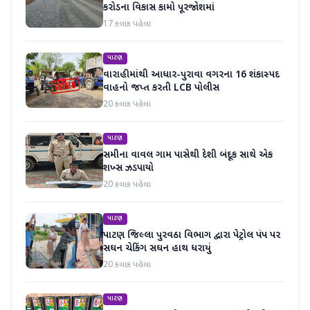
કરોડના વિકાસ કામો પૂરજોશમાં
17 કલાક પહેલા
પાટણ
વારાહીમાંથી આધાર-પુરાવા વગરના 16 શંકાસ્પદ
વાહનો જપ્ત કરતી LCB પોલીસ
20 કલાક પહેલા
પાટણ
સમીના વાવલ ગામ પાસેથી દેશી બંદૂક સાથે એક
શખ્સ ઝડપાયો
20 કલાક પહેલા
પાટણ
પાટણ જિલ્લા પુરવઠા વિભાગ દ્વારા પેટ્રોલ પંપ પર
સઘન ચેકિંગ સઘન હાથ ધરાયું
20 કલાક પહેલા
પાટણ