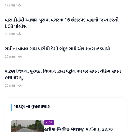
17 કલાક પહેલા
વારાહીમાંથી આધાર-પુરાવા વગરના 16 શંકાસ્પદ વાહનો જપ્ત કરતી
પાટણ
LCB પોલીસ
20 કલાક પહેલા
સમીના વાવલ ગામ પાસેથી દેશી બંદૂક સાથે એક શખ્સ ઝડપાયો
પાટણ
20 કલાક પહેલા
પાટણ જિલ્લા પુરવઠા વિભાગ દ્વારા પેટ્રોલ પંપ પર સઘન ચેકિંગ સઘન
પાટણ
હાથ ધરાયું
20 કલાક પહેલા
પાટણ
ના વધુ સમાચાર
પાટણ
હારીજ-બિલીયા-બેચરાજી માર્ગના રૂ. 33.70