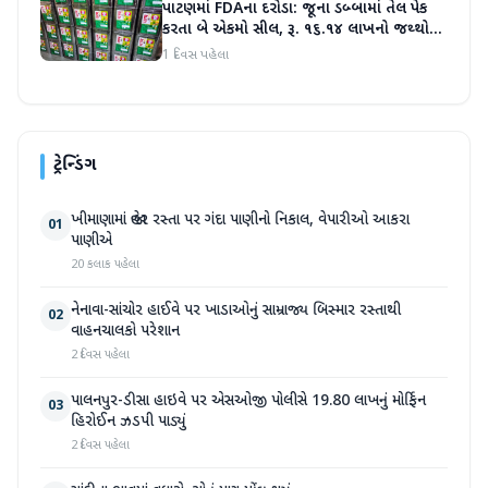
પાટણમાં FDAના દરોડા: જૂના ડબ્બામાં તેલ પેક
કરતા બે એકમો સીલ, રૂ. ૧૬.૧૪ લાખનો જથ્થો
જપ્ત
1 દિવસ પહેલા
ટ્રેન્ડિંગ
ખીમાણામાં જાહેર રસ્તા પર ગંદા પાણીનો નિકાલ, વેપારીઓ આકરા
01
પાણીએ
20 કલાક પહેલા
નેનાવા-સાંચોર હાઈવે પર ખાડાઓનું સામ્રાજ્ય બિસ્માર રસ્તાથી
02
વાહનચાલકો પરેશાન
2 દિવસ પહેલા
પાલનપુર-ડીસા હાઇવે પર એસઓજી પોલીસે 19.80 લાખનું મોર્ફિન
03
હિરોઈન ઝડપી પાડ્યું
2 દિવસ પહેલા