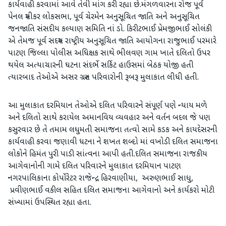
કાર્યવાહી કરવામાં આવે તેવી માંગ કરી રહ્યા છે.મંગળવારના રોજ પૂર્વ
પેનલ સ્પીકર લોકસભા, પૂર્વ ચેરમેન અનુસૂચિત જાતિ અને અનુસૂચિત
જનજાતિ સંસદીય કલ્યાણ સમિતિ નાં ડો. કિરીટભાઈ પ્રેમજીભાઈ સોલંકી
એ તેમજ પૂર્વ સદસ્ય રાષ્ટ્રીય અનુસૂચિત જાતિ આયોગના રાજુભાઈ પરમારે
પાટણ જિલ્લા પોલીસ અધિક્ષક સાથે ભીલવણ ગામ ખાતે દલિતો ઉપર
થયેલ અત્યાચારની ઘટના સંદર્ભે સર્કિટ હાઉસમાં બેઠક યોજી હતી
ત્યારબાદ તેઓએ અસર ગ્રસ્ત પરિવારોની રૂબરૂ મુલાકાત લીધી હતી.
આ મુલાકાત દરમિયાન તેઓએ દલિત પરિવારને સંપૂર્ણ પણે ન્યાય મળે
અને દલિતો સાથે કરાયેલ અમાનવિય વ્યવહાર અને વર્તન બદલ જે પણ
કસુરવાર છે તે તમામ લધુમતી સમાજના તત્વો સામે કડક અને કાયદેસરની
કાર્યવાહી કરવા જણાવી ધટના ને શખત શબ્દો માં વખોડી દલિત સમાજના
લોકોને હિમંત પુરી પાડી સાંત્વના આપી હતી.દલિત સમાજના રાજકીય
આગેવાનોની ગામે દલિત પરિવારને મુલાકાત દરમિયાન પાટણ
નગરપાલિકાના કોર્પોરેટર રાજેન્દ્ર હિરવાણીયા, અરુણભાઈ સાધુ,
પ્રવીણભાઈ વકીલ સહિત દલિત સમાજના આગેવાનો અને કાર્યકરો મોટી
સંખ્યામાં ઉપસ્થિત રહ્યા હતા.