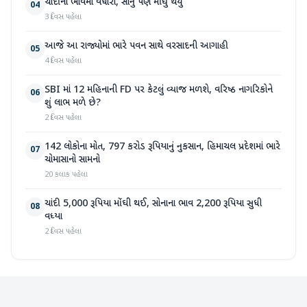
ચાંદીના ભાવમાં વધારો, સોનું પણ મોંઘુ થયું
04
3 દિવસ પહેલા
આજે આ રાજ્યોમાં ભારે પવન સાથે વરસાદની આગાહી
05
4 દિવસ પહેલા
SBI માં 12 મહિનાની FD પર કેટલું વ્યાજ મળશે, વરિષ્ઠ નાગરિકોને
06
શું લાભ મળે છે?
2 દિવસ પહેલા
142 લોકોના મોત, 797 કરોડ રૂપિયાનું નુકસાન, હિમાચલ પ્રદેશમાં ભારે
07
ચોમાસાનો સામનો
20 કલાક પહેલા
ચાંદી 5,000 રૂપિયા મોંઘી થઈ, સોનાના ભાવ 2,200 રૂપિયા સુધી
08
વધ્યા
2 દિવસ પહેલા