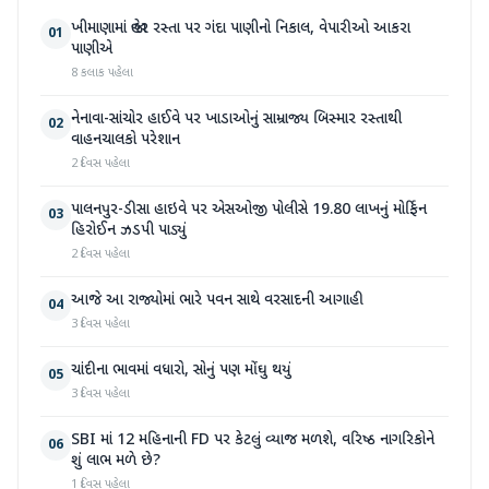
ખીમાણામાં જાહેર રસ્તા પર ગંદા પાણીનો નિકાલ, વેપારીઓ આકરા
01
પાણીએ
8 કલાક પહેલા
નેનાવા-સાંચોર હાઈવે પર ખાડાઓનું સામ્રાજ્ય બિસ્માર રસ્તાથી
02
વાહનચાલકો પરેશાન
2 દિવસ પહેલા
પાલનપુર-ડીસા હાઇવે પર એસઓજી પોલીસે 19.80 લાખનું મોર્ફિન
03
હિરોઈન ઝડપી પાડ્યું
2 દિવસ પહેલા
આજે આ રાજ્યોમાં ભારે પવન સાથે વરસાદની આગાહી
04
3 દિવસ પહેલા
ચાંદીના ભાવમાં વધારો, સોનું પણ મોંઘુ થયું
05
3 દિવસ પહેલા
SBI માં 12 મહિનાની FD પર કેટલું વ્યાજ મળશે, વરિષ્ઠ નાગરિકોને
06
શું લાભ મળે છે?
1 દિવસ પહેલા