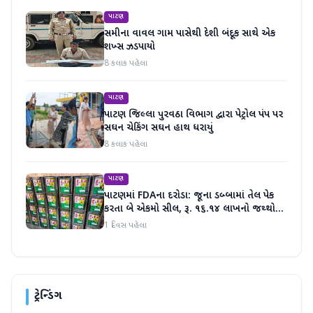
પાટણ
સમીના વાવલ ગામ પાસેથી દેશી બંદૂક સાથે એક
શખ્સ ઝડપાયો
8 કલાક પહેલા
પાટણ
પાટણ જિલ્લા પુરવઠા વિભાગ દ્વારા પેટ્રોલ પંપ પર
સઘન ચેકિંગ સઘન હાથ ધરાયું
8 કલાક પહેલા
પાટણ
પાટણમાં FDAના દરોડા: જૂના ડબ્બામાં તેલ પેક
કરતા બે એકમો સીલ, રૂ. ૧૬.૧૪ લાખનો જથ્થો
જપ્ત
1 દિવસ પહેલા
ટ્રેન્ડિંગ