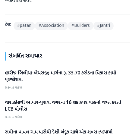
વ્યક્ત કરી હતી.
ટેગ્સ:
#
patan
#
Association
#
Builders
#
Jantri
સંબંધિત સમાચાર
હારીજ-બિલીયા-બેચરાજી માર્ગના રૂ. 33.70 કરોડના વિકાસ કામો
પાટણ
પૂરજોશમાં
6 કલાક પહેલા
વારાહીમાંથી આધાર-પુરાવા વગરના 16 શંકાસ્પદ વાહનો જપ્ત કરતી
પાટણ
LCB પોલીસ
8 કલાક પહેલા
સમીના વાવલ ગામ પાસેથી દેશી બંદૂક સાથે એક શખ્સ ઝડપાયો
પાટણ