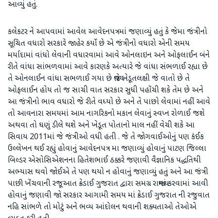
આવ્યું હતું.
કલેકટર ને આપવામાં આવેલ આવેદનપત્રમાં જણાવ્યું હતું કે જેમા જંત્રીનો
સૂચિત વધારો સરકારે જાહેર કર્યો છે એ જંત્રીનો વધારો એની સમય
મર્યાદામાં વાંધો લેવાની વધારવામાં આવે ઓનલાઇન અને ઓફલાઈન બંને
રીતે વાંધા સાંભળવામાં આવે કારણકે અત્યારે જે વાંધા સંભળાઈ રહ્યા છે
તે ઓનલાઈન વાંધા સભળાઈ ગયા છે જ્યારે ખેડૂતલક્ષી જે વાતો છે તે
ઓફલાઈન હોય તો જ સાચી વાત સરકાર સુધી પહોંચી શકે તેમ છે અને
આ જંત્રીનો ભાવ વધારો જે રીતે વધ્યો છે અને તે પાછો લેવામાં નહીં આવે
તો આવનારા સમયમાં આમ નાગરિકનો મકાન લેવાનું સ્વપ્ન રોળાઈ જશે
અથવા તો ઘણું ડીલે થશે અને ખેડૂત પોતાનો માલ નહીં વેચી શકે આ
સિવાય 2011માં જે જંત્રીઓ વધી હતી . જે તે જોગવાઈઓનું પણ કંઈક
ઉલ્લેખન થઈ રહ્યું હોવાનું આવેદનપત્ર મા જણાવ્યું હોવાનું પાટણ જિલ્લા
બિલ્ડર એસોસિએશનના હિતેશભાઈ ઠક્કરે જણાવી વૈજ્ઞાનિક પદ્ધતિથી
અભ્યાસ થવો જોઈએ તે પણ થયો ન હોવાનું જણાવ્યું હતું અને આ જંત્રી
પાછી ખેંચવાની રજૂઆત ક્રેડાઈ ગુજરાત દ્વારા સમગ્ર રાજ્યમાં કરવામાં આવી
હોવાનું જણાવી જો સરકાર આગામી સમય માં ક્રેડાઈ ગુજરાત ની રજુવાત
નહિ સાંભળે તો મોટું અને ભવ્ય આંદોલન થવાની શક્યતાઓ તેઓએ