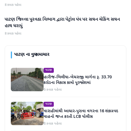
8 કલાક પહેલા
પાટણ જિલ્લા પુરવઠા વિભાગ દ્વારા પેટ્રોલ પંપ પર સઘન ચેકિંગ સઘન
પાટણ
હાથ ધરાયું
8 કલાક પહેલા
પાટણ
ના વધુ સમાચાર
પાટણ
હારીજ-બિલીયા-બેચરાજી માર્ગના રૂ. 33.70
કરોડના વિકાસ કામો પૂરજોશમાં
6 કલાક પહેલા
પાટણ
વારાહીમાંથી આધાર-પુરાવા વગરના 16 શંકાસ્પદ
વાહનો જપ્ત કરતી LCB પોલીસ
8 કલાક પહેલા