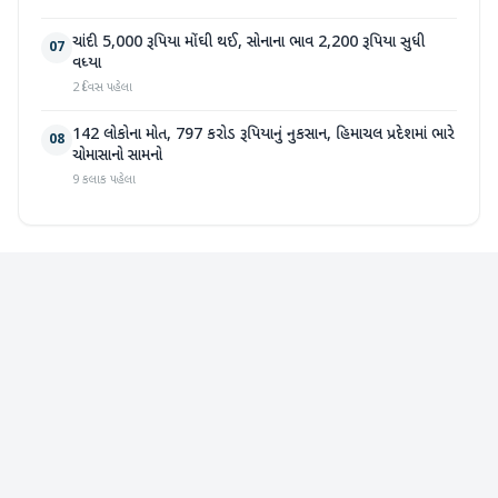
ચાંદી 5,000 રૂપિયા મોંઘી થઈ, સોનાના ભાવ 2,200 રૂપિયા સુધી
07
વધ્યા
2 દિવસ પહેલા
142 લોકોના મોત, 797 કરોડ રૂપિયાનું નુકસાન, હિમાચલ પ્રદેશમાં ભારે
08
ચોમાસાનો સામનો
9 કલાક પહેલા