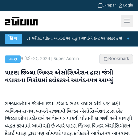
E-Paper
|
Login
GC-NET પરીક્ષા લીકના આરોપો પર રાહુલ ગાંધીએ કેન્દ્ર પર પ્રહાર કર્યા
બ્રેકિંગ
●
હિંમતનગરમા
9 ડિસેમ્બર, 2024
|
Super Admin
Bookmark
પાટણ
પાટણ જિલ્લા બિલ્ડર એસોસિએશન દ્રારા જંત્રી
વધારાના વિરોધમાં કલેકટરને આવેદનપત્ર આપ્યું
રાજ્યના પ્રવર્તમાન જંત્રીના દરમાં કરેલ અસહય વધારા અંગે પ્રજા લક્ષી
અભિગમ રાખવા બાબતે રાજ્ય વ્યાપી બિલ્ડર એસોસિએશન દ્વારા દરેક
જિલ્લાઓમાં કલેકટરને આવેદનપત્ર પાઠવી પોતાની લાગણી અને માગણી
વ્યક્ત કરવામાં આવી રહી છે ત્યારે પાટણ જિલ્લા બિલ્ડર એસોસિએશન
ક્રેડાઈ પાટણ દ્વારા પણ સોમવારે પાટણ કલેકટરને આવેદનપત્ર આપવામાં