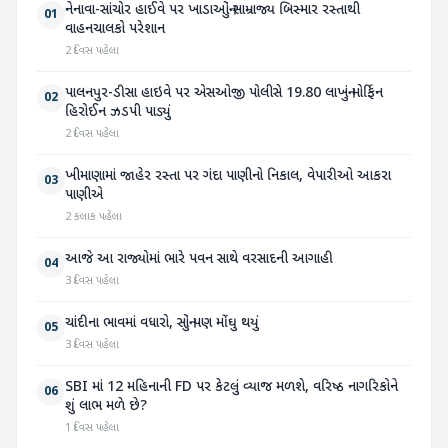
નેનાવા-સાંચોર હાઈવે પર ખાડાઓનું સામ્રાજ્ય બિસ્માર રસ્તાથી
01
વાહનચાલકો પરેશાન
2 દિવસ પહેલા
પાલનપુર-ડીસા હાઇવે પર એસઓજી પોલીસે 19.80 લાખનું મોર્ફિન
02
હિરોઈન ઝડપી પાડ્યું
2 દિવસ પહેલા
ખીમાણામાં જાહેર રસ્તા પર ગંદા પાણીનો નિકાલ, વેપારીઓ આકરા
03
પાણીએ
2 કલાક પહેલા
આજે આ રાજ્યોમાં ભારે પવન સાથે વરસાદની આગાહી
04
3 દિવસ પહેલા
ચાંદીના ભાવમાં વધારો, સોનું પણ મોંઘુ થયું
05
3 દિવસ પહેલા
SBI માં 12 મહિનાની FD પર કેટલું વ્યાજ મળશે, વરિષ્ઠ નાગરિકોને
06
શું લાભ મળે છે?
1 દિવસ પહેલા