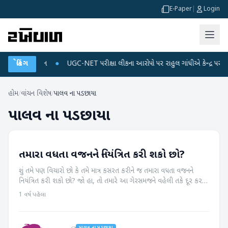
E-Paper
|
Login
 ડેટા પ્લાન
બ્રેકિંગ
●
UGC-NET પરીક્ષા લીકના આરોપો પર રાહુલ ગાંધીએ કેન્દ્ર પર પ્રહાર કર્
હોમ
/
વાંચન વિશેષ
/
પાલવ ના પડછાયા
પાલવ ના પડછાયા
તમારા વધતા વજનને નિયંત્રિત કરી શકો છો?
પાલવ ના પડછાયા
શું તમે પણ વિચારો છો કે તમે માત્ર કસરત કરીને જ તમારા વધતા વજનને
નિયંત્રિત કરી શકો છો? જો હા, તો તમારે આ ગેરસમજને વહેલી તકે દૂર કરવી
જોઈએ. વજન ઘટાડવા માટે, તમારે તમારા આહાર યોજના પર પણ ધ્યાન
1 વર્ષ પહેલા
કેન્દ્રિત...