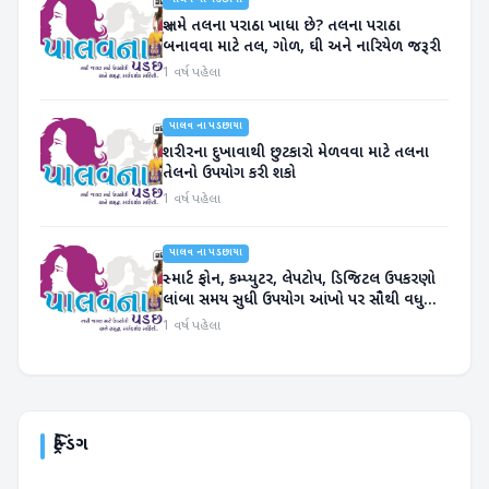
પાલવ ના પડછાયા
શું તમે તલના પરાઠા ખાધા છે? તલના પરાઠા
બનાવવા માટે તલ, ગોળ, ઘી અને નારિયેળ જરૂરી
1 વર્ષ પહેલા
પાલવ ના પડછાયા
શરીરના દુખાવાથી છુટકારો મેળવવા માટે તલના
તેલનો ઉપયોગ કરી શકો
1 વર્ષ પહેલા
પાલવ ના પડછાયા
સ્માર્ટ ફોન, કમ્પ્યુટર, લેપટોપ, ડિજિટલ ઉપકરણો
લાંબા સમય સુધી ઉપયોગ આંખો પર સૌથી વધુ
અસર
1 વર્ષ પહેલા
ટ્રેન્ડિંગ