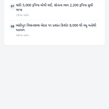
ચાંદી 5,000 રૂપિયા મોંઘી થઈ, સોનાના ભાવ 2,200 રૂપિયા સુધી
07
વધ્યા
2 દિવસ પહેલા
બાંકીપુર વિધાનસભા બેઠક પર પ્રશાંત કિશોર 8,000 થી વધુ મતોથી
08
આગળ
4 દિવસ પહેલા