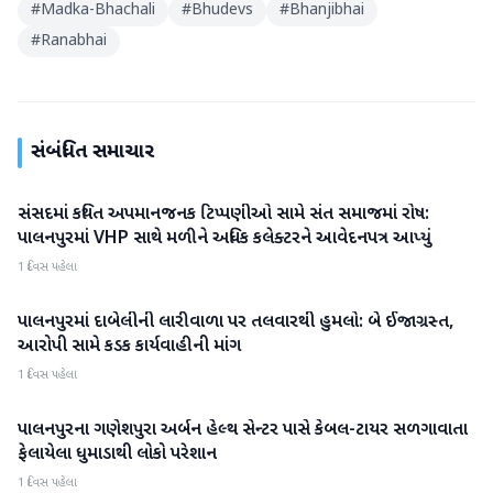
#
Madka-Bhachali
#
Bhudevs
#
Bhanjibhai
#
Ranabhai
સંબંધિત સમાચાર
સંસદમાં કથિત અપમાનજનક ટિપ્પણીઓ સામે સંત સમાજમાં રોષ:
બનાસકાંઠા
પાલનપુરમાં VHP સાથે મળીને અધિક કલેક્ટરને આવેદનપત્ર આપ્યું
1 દિવસ પહેલા
પાલનપુરમાં દાબેલીની લારીવાળા પર તલવારથી હુમલો: બે ઈજાગ્રસ્ત,
બનાસકાંઠા
આરોપી સામે કડક કાર્યવાહીની માંગ
1 દિવસ પહેલા
પાલનપુરના ગણેશપુરા અર્બન હેલ્થ સેન્ટર પાસે કેબલ-ટાયર સળગાવાતા
બનાસકાંઠા
ફેલાયેલા ધુમાડાથી લોકો પરેશાન
1 દિવસ પહેલા