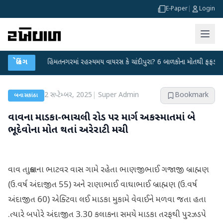
E-Paper
|
Login
યા
●
બ્રેકિંગ
હિંમતનગરમાં રહસ્યમય વાયરસ કે ચાંદીપુરા? 6 બાળકોના મોતથી ફફડાટ
●
હ
2 સપ્ટેમ્બર, 2025
|
Super Admin
Bookmark
બનાસકાંઠા
વાવના માડકા-ભાચલી રોડ પર માર્ગ અકસ્માતમાં બે
ભૂદેવોના મોત થતાં અરેરાટી મચી
વાવ તાલુકાના ભાટવર વાસ ગામે રહેતા ભાણજીભાઈ ગજાજી બ્રાહ્મણ
(ઉ.વર્ષ અંદાજીત 55) અને રાણાભાઈ વાઘાભાઈ બ્રાહ્મણ (ઉ.વર્ષ
અંદાજીત 60) એક્ટિવા લઈ માડકા મુકામે વેવાઈને મળવા જતા હતા
.ત્યારે બપોરે અંદાજીત 3.30 કલાકના સમયે માડકા તરફથી પુરઝડપે