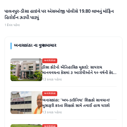
પાલનપુર-ડીસા હાઇવે પર એસઓજી પોલીસે 19.80 લાખનું મોર્ફિન
બનાસકાંઠા
હિરોઈન ઝડપી પાડ્યું
1 દિવસ પહેલા
બનાસકાંઠા
ના વધુ સમાચાર
બનાસકાંઠા
ડીસા કોર્ટનો ઐતિહાસિક ચુકાદો: સાપરાધ
માનવવધના કેસમાં ૩ આરોપીઓને ૧૦ વર્ષની કેદ
અને ૬ લાખનો દંડ
13 કલાક પહેલા
બનાસકાંઠા
બનાસકાંઠા: 'અપ-ડાઉનિયા' શિક્ષકો સાવધાન!
મુસાફરી કરતા શિક્ષકો સામે તવાઈ હાથ ધરાશે
13 કલાક પહેલા
બનાસકાંઠા