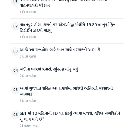
નેનાવા-સાંચોર હાઈવે પર ખાડાઓનું સામ્રાજ્ય બિસ્માર રસ્તાથી
01
વાહનચાલકો પરેશાન
1 દિવસ પહેલા
પાલનપુર-ડીસા હાઇવે પર એસઓજી પોલીસે 19.80 લાખનું મોર્ફિન
02
હિરોઈન ઝડપી પાડ્યું
1 દિવસ પહેલા
આજે આ રાજ્યોમાં ભારે પવન સાથે વરસાદની આગાહી
03
3 દિવસ પહેલા
ચાંદીના ભાવમાં વધારો, સોનું પણ મોંઘુ થયું
04
2 દિવસ પહેલા
આજે ગુજરાત સહિત આ રાજ્યોમાં ભારેથી અતિભારે વરસાદની
05
આગાહી
6 દિવસ પહેલા
SBI માં 12 મહિનાની FD પર કેટલું વ્યાજ મળશે, વરિષ્ઠ નાગરિકોને
06
શું લાભ મળે છે?
21 કલાક પહેલા