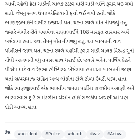
આવી રહેલી ક્રેટા ગાડીનો ચાલક ટક્કર મારી ગાડી લઈને ફરાર થઇ ગયો
હતો. જેમનું સ્થળ ઉપર એક્ટિવાનો કુચો થઈ ગયો હતો. જોકે
ભાણજીભાઈને ગંભીર ઇજાઓ થતાં ઘટના સ્થળે મોત નીપજ્યું હતું.
જ્યારે ગંભીર રીતે ઘવાયેલા રાણાભાઈને 108 મારફત સારવાર અર્થે
ખસેડાયા હતા. જ્યાં તેમનું મોત નીપજ્યું હતું. આ બાબતની વાવ
પોલીસને જાણ થતાં ઘટના સ્થળે પહોંચી ફરાર ગાડી ચાલક વિરુદ્ધ ગુનો
નોંધી આગળની વધુ તપાસ હાથ ધરાઈ છે. જ્યારે બનેના પાર્થિવ દેહને
પીએમ માટે વાવ રેફરલ હોસ્પિટલ ખેસેડાયા હતા.આ બાબતની જાણ
થતાં બ્રહ્મસમાજ સહિત અન્ય લોકોના ટોળે ટોળા ઉમટી પડ્યા હતા.
જોકે ભાણજીભાઈ એક ભારતીય જનતા પાર્ટીના રાજકીય અગ્રણી અને
ભાટવરવાસ દુ.ઉ.સ.મંડળીના ચેરમેન હોઈ રાજકીય અગ્રણીઓ પણ
દોડી આવ્યા હતા.
ટેગ્સ:
#
accident
#
Police
#
death
#
vav
#
Activa