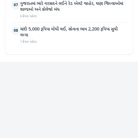
ગુજરાતમાં ભારે વરસાદને લઈને રેડ એલર્ટ જાહેર, ઘણા જિલ્લાઓમાં
07
શાળાઓ અને કોલેજો બંધ
6 દિવસ પહેલા
ચાંદી 5,000 રૂપિયા મોંઘી થઈ, સોનાના ભાવ 2,200 રૂપિયા સુધી
08
વધ્યા
1 દિવસ પહેલા