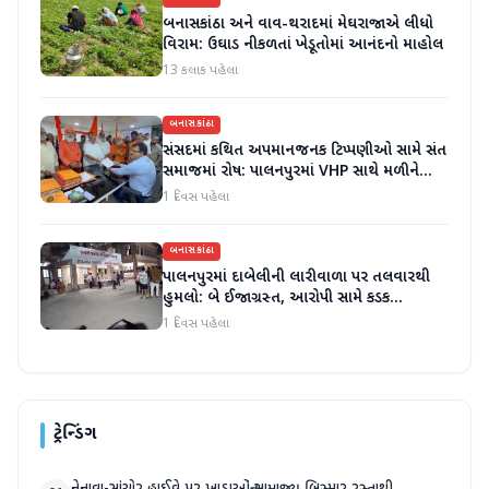
બનાસકાંઠા અને વાવ-થરાદમાં મેઘરાજાએ લીધો
વિરામ: ઉઘાડ નીકળતાં ખેડૂતોમાં આનંદનો માહોલ
13 કલાક પહેલા
બનાસકાંઠા
સંસદમાં કથિત અપમાનજનક ટિપ્પણીઓ સામે સંત
સમાજમાં રોષ: પાલનપુરમાં VHP સાથે મળીને
અધિક કલેક્ટરને આવેદનપત્ર આપ્યું
1 દિવસ પહેલા
બનાસકાંઠા
પાલનપુરમાં દાબેલીની લારીવાળા પર તલવારથી
હુમલો: બે ઈજાગ્રસ્ત, આરોપી સામે કડક
કાર્યવાહીની માંગ
1 દિવસ પહેલા
ટ્રેન્ડિંગ