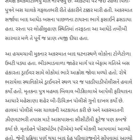
સમક્ષ કમકમાટીભર્યું મોત નીપજ્યું છે. એક્ટિવા પર જઈ રહેલા પિતા-
પુત્રને બસ ચાલકે ગફલતભરી રીતે હંકારીને ટક્કર મારી હતી. અકસ્માત
સર્જાયા બાદ આધેડ બસના પાછળના ટાયરના ભાગે ફસાઈને ઢસડાયા
હતા. રસ્તા પર લોહીલુહાણ સ્થિતિમાં તરફડતા આ આધેડે તબીબી
સારવાર મળે તે પૂર્વે જ પ્રાણ ત્યજી દીધા હતા.
આ હચમચાવી મુકનાર અકસ્માત બાદ ઘટનાસ્થળે લોકોના ટોળેટોળા
ઉમટી પડ્યા હતા. ભીડભાડવાળા જાહેર માર્ગ પર બેફામ ગતિએ બસ
હંકારતા ડ્રાઈવર સામે લોકોમાં ભારે આક્રોશ જોવા મળ્યો હતો. રોષે
ભરાયેલા સ્થાનિકોએ ડ્રાઈવરને સ્થળ પર જ પકડી પાડી પોલીસને હવાલે
કર્યો હતો. મૃતકના પુત્ર મહમદ બિલાલ બીડીવાલાએ આપેલી ફરિયાદના
આધારે મહેસાણા શહેર બી-ડિવિઝન પોલીસે ગુનો દાખલ કર્યો છે.
હાલમાં પોલીસે બસ ચાલકની અટકાયત કરી છે અને અકસ્માતની
ઝીણવટભરી તપાસ માટે આસપાસના સીસીટીવી ફૂટેજ પણ કબજે
કર્યા છે. મૃતદેહને પોસ્ટમોર્ટમ (પીએમ) અર્થે મોકલી આપવામાં આવ્યો
હતો, જેની પ્રક્રિયા પૂર્ણ થયા બાદ દેહ પરિવારજનોને સોંપવામાં આવ્યો