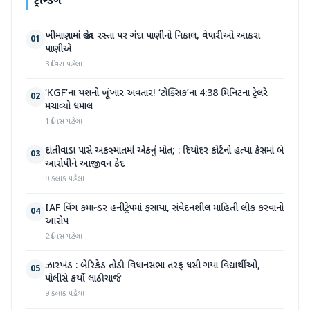
ટ્રેન્ડિંગ
ખીમાણામાં જાહેર રસ્તા પર ગંદા પાણીનો નિકાલ, વેપારીઓ આકરા
01
પાણીએ
3 દિવસ પહેલા
‘KGF’ના યશનો ખૂંખાર અવતાર! ‘ટોક્સિક’ના 4:38 મિનિટના ટ્રેલરે
02
મચાવ્યો ધમાલ
1 દિવસ પહેલા
દાંતીવાડા પાસે અકસ્માતમાં એકનું મોત; : દિયોદર કોર્ટનો હત્યા કેસમાં બે
03
આરોપીને આજીવન કેદ
9 કલાક પહેલા
IAF વિંગ કમાન્ડર હનીટ્રેપમાં ફસાયા, સંવેદનશીલ માહિતી લીક કરવાનો
04
આરોપ
2 દિવસ પહેલા
ઝારખંડ : બેરિકેડ તોડી વિધાનસભા તરફ ધસી ગયા વિદ્યાર્થીઓ,
05
પોલીસે કર્યો લાઠીચાર્જ
9 કલાક પહેલા