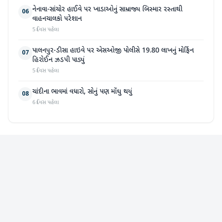
નેનાવા-સાંચોર હાઈવે પર ખાડાઓનું સામ્રાજ્ય બિસ્માર રસ્તાથી
06
વાહનચાલકો પરેશાન
5 દિવસ પહેલા
પાલનપુર-ડીસા હાઇવે પર એસઓજી પોલીસે 19.80 લાખનું મોર્ફિન
07
હિરોઈન ઝડપી પાડ્યું
5 દિવસ પહેલા
ચાંદીના ભાવમાં વધારો, સોનું પણ મોંઘુ થયું
08
6 દિવસ પહેલા