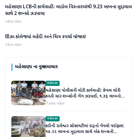
મહેસાણા LCBની કાર્યવાહી: લાડોલ વિસ્તારમાંથી 9.23 લાખના મુદ્દામાલ
મહેસાણા
સાથે 2 શખ્સો ઝડપાયા
5 દિવસ પહેલા
ઊંઝા કોલેજમાં મહેંદી અને ચિત્ર સ્પર્ધા યોજાઇ
મહેસાણા
5 દિવસ પહેલા
મહેસાણા
ના વધુ સમાચાર
મહેસાણા
મહેસાણા પોલીસની મોટી કાર્યવાહી: કેબલ ચોરી
કરતી ચાર શખ્સોની ગેંગ ઝડપાઈ, ૧.૩૬ લાખનો
મુદ્દામાલ જપ્ત
7 કલાક પહેલા
મહેસાણા
કડીની રામેશ્વર સોસાયટીમાં દારૂનો વેપલો પર્દાફાશ:
૧૪.૨૨ લાખના મુદ્દામાલ સાથે એક શખ્સની