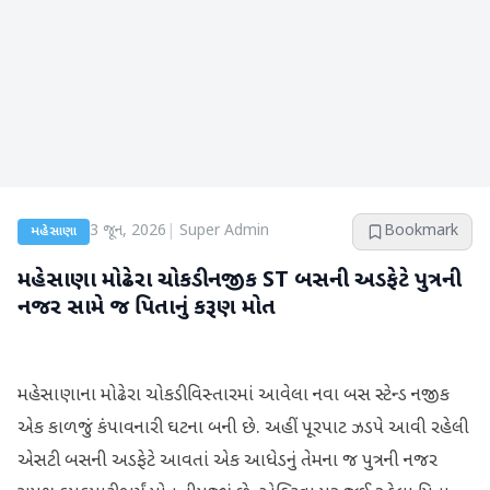
3 જૂન, 2026
|
Super Admin
Bookmark
મહેસાણા
મહેસાણા મોઢેરા ચોકડી નજીક ST બસની અડફેટે પુત્રની
નજર સામે જ પિતાનું કરૂણ મોત
મહેસાણાના મોઢેરા ચોકડી વિસ્તારમાં આવેલા નવા બસ સ્ટેન્ડ નજીક
એક કાળજું કંપાવનારી ઘટના બની છે. અહીં પૂરપાટ ઝડપે આવી રહેલી
એસટી બસની અડફેટે આવતાં એક આધેડનું તેમના જ પુત્રની નજર