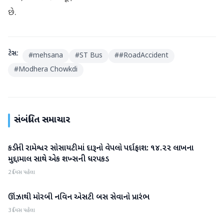
છે.
ટેગ્સ:
#
mehsana
#
ST Bus
#
#RoadAccident
#
Modhera Chowkdi
સંબંધિત સમાચાર
કડીની રામેશ્વર સોસાયટીમાં દારૂનો વેપલો પર્દાફાશ: ૧૪.૨૨ લાખના
મહેસાણા
મુદ્દામાલ સાથે એક શખ્સની ધરપકડ
2 દિવસ પહેલા
ઊંઝાથી મોરબી નવિન એસટી બસ સેવાનો પ્રારંભ
મહેસાણા
3 દિવસ પહેલા