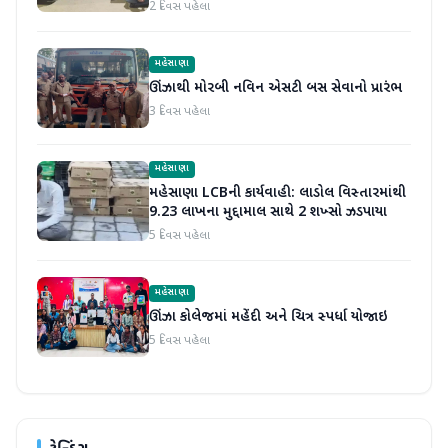
ધરપકડ
2 દિવસ પહેલા
મહેસાણા
ઊંઝાથી મોરબી નવિન એસટી બસ સેવાનો પ્રારંભ
3 દિવસ પહેલા
મહેસાણા
મહેસાણા LCBની કાર્યવાહી: લાડોલ વિસ્તારમાંથી
9.23 લાખના મુદ્દામાલ સાથે 2 શખ્સો ઝડપાયા
5 દિવસ પહેલા
મહેસાણા
ઊંઝા કોલેજમાં મહેંદી અને ચિત્ર સ્પર્ધા યોજાઇ
5 દિવસ પહેલા