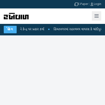
E-Paper
|
Login
 કેન્દ્ર પર પ્રહાર કર્યા
બ્રેકિંગ
●
હિંમતનગરમાં રહસ્યમય વાયરસ કે ચાંદીપુરા? 6 બાળકોના