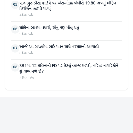
પાલનપુર-ડીસા હાઇવે પર એસઓજી પોલીસે 19.80 લાખનું મોર્ફિન
05
હિરોઈન ઝડપી પાડ્યું
4 દિવસ પહેલા
ચાંદીના ભાવમાં વધારો, સોનું પણ મોંઘુ થયું
06
5 દિવસ પહેલા
આજે આ રાજ્યોમાં ભારે પવન સાથે વરસાદની આગાહી
07
6 દિવસ પહેલા
SBI માં 12 મહિનાની FD પર કેટલું વ્યાજ મળશે, વરિષ્ઠ નાગરિકોને
08
શું લાભ મળે છે?
4 દિવસ પહેલા