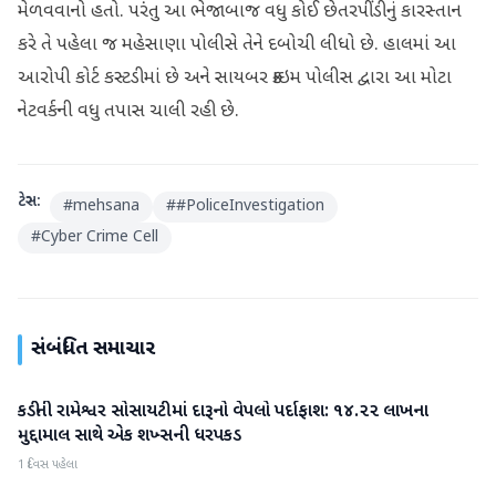
મેળવવાનો હતો. પરંતુ આ ભેજાબાજ વધુ કોઈ છેતરપીંડીનું કારસ્તાન
કરે તે પહેલા જ મહેસાણા પોલીસે તેને દબોચી લીધો છે. ​હાલમાં આ
આરોપી કોર્ટ કસ્ટડીમાં છે અને સાયબર ક્રાઇમ પોલીસ દ્વારા આ મોટા
નેટવર્કની વધુ તપાસ ચાલી રહી છે.
ટેગ્સ:
#
mehsana
#
#PoliceInvestigation
#
Cyber ​​Crime Cell
સંબંધિત સમાચાર
કડીની રામેશ્વર સોસાયટીમાં દારૂનો વેપલો પર્દાફાશ: ૧૪.૨૨ લાખના
મહેસાણા
મુદ્દામાલ સાથે એક શખ્સની ધરપકડ
1 દિવસ પહેલા