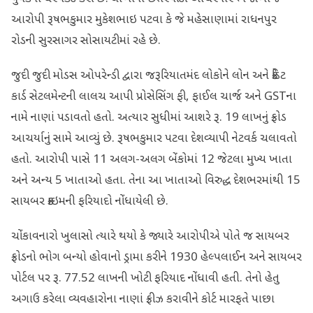
આરોપી રૂષભકુમાર મુકેશભાઇ પટવા કે જે મહેસાણામાં રાધનપુર
રોડની સુરસાગર સોસાયટીમાં રહે છે.
જુદી જુદી ​મોડસ ઓપરેન્ડી દ્વારા જરૂરિયાતમંદ લોકોને લોન અને ક્રેડિટ
કાર્ડ સેટલમેન્ટની લાલચ આપી પ્રોસેસિંગ ફી, ફાઈલ ચાર્જ અને GSTના
નામે નાણાં પડાવતો હતો. અત્યાર સુધીમાં આશરે રૂ. 19 લાખનું ફ્રોડ
આચર્યાનું સામે આવ્યું છે. રૂષભકુમાર પટવા ​દેશવ્યાપી નેટવર્ક ચલાવતો
હતો. આરોપી પાસે 11 અલગ-અલગ બેંકોમાં 12 જેટલા મુખ્ય ખાતા
અને અન્ય 5 ખાતાઓ હતા. તેના આ ખાતાઓ વિરુદ્ધ દેશભરમાંથી 15
સાયબર ક્રાઇમની ફરિયાદો નોંધાયેલી છે.
​ચોંકાવનારો ખુલાસો ત્યારે થયો કે જ્યારે આરોપીએ પોતે જ સાયબર
ફ્રોડનો ભોગ બન્યો હોવાનો ડ્રામા કરીને 1930 હેલ્પલાઈન અને સાયબર
પોર્ટલ પર રૂ. 77.52 લાખની ખોટી ફરિયાદ નોંધાવી હતી. તેનો હેતુ
અગાઉ કરેલા વ્યવહારોના નાણાં ફ્રીઝ કરાવીને કોર્ટ મારફતે પાછા