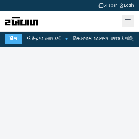
E-Paper
|
Login
એ કેન્દ્ર પર પ્રહાર કર્યા
બ્રેકિંગ
●
હિંમતનગરમાં રહસ્યમય વાયરસ કે ચાંદીપુરા? 6 બાળકોન