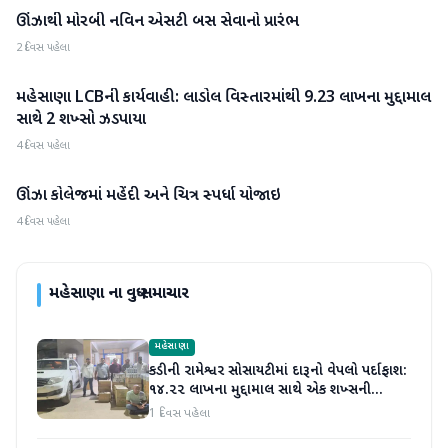
ઊંઝાથી મોરબી નવિન એસટી બસ સેવાનો પ્રારંભ
મહેસાણા
2 દિવસ પહેલા
મહેસાણા LCBની કાર્યવાહી: લાડોલ વિસ્તારમાંથી 9.23 લાખના મુદ્દામાલ
મહેસાણા
સાથે 2 શખ્સો ઝડપાયા
4 દિવસ પહેલા
ઊંઝા કોલેજમાં મહેંદી અને ચિત્ર સ્પર્ધા યોજાઇ
મહેસાણા
4 દિવસ પહેલા
મહેસાણા
ના વધુ સમાચાર
મહેસાણા
કડીની રામેશ્વર સોસાયટીમાં દારૂનો વેપલો પર્દાફાશ:
૧૪.૨૨ લાખના મુદ્દામાલ સાથે એક શખ્સની
ધરપકડ
1 દિવસ પહેલા