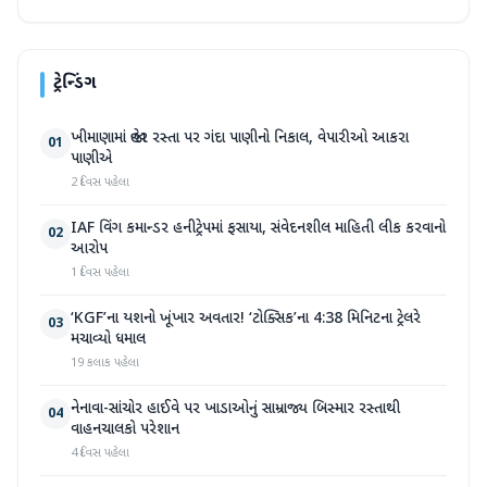
ટ્રેન્ડિંગ
ખીમાણામાં જાહેર રસ્તા પર ગંદા પાણીનો નિકાલ, વેપારીઓ આકરા
01
પાણીએ
2 દિવસ પહેલા
IAF વિંગ કમાન્ડર હનીટ્રેપમાં ફસાયા, સંવેદનશીલ માહિતી લીક કરવાનો
02
આરોપ
1 દિવસ પહેલા
‘KGF’ના યશનો ખૂંખાર અવતાર! ‘ટોક્સિક’ના 4:38 મિનિટના ટ્રેલરે
03
મચાવ્યો ધમાલ
19 કલાક પહેલા
નેનાવા-સાંચોર હાઈવે પર ખાડાઓનું સામ્રાજ્ય બિસ્માર રસ્તાથી
04
વાહનચાલકો પરેશાન
4 દિવસ પહેલા