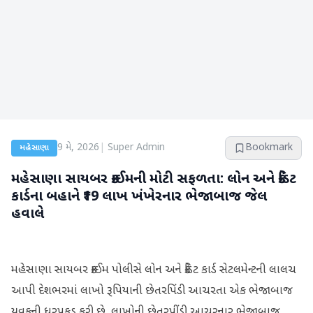
9 મે, 2026
|
Super Admin
Bookmark
મહેસાણા
મહેસાણા સાયબર ક્રાઈમની મોટી સફળતા: લોન અને ક્રેડિટ
કાર્ડના બહાને ₹19 લાખ ખંખેરનાર ભેજાબાજ જેલ
હવાલે
મહેસાણા સાયબર ક્રાઈમ પોલીસે લોન અને ક્રેડિટ કાર્ડ સેટલમેન્ટની લાલચ
આપી દેશભરમાં લાખો રૂપિયાની છેતરપિંડી આચરતા એક ભેજાબાજ
યુવકની ધરપકડ કરી છે. લાખોની છેતરપીંડી આચરનાર ભેજાબાજ ​​