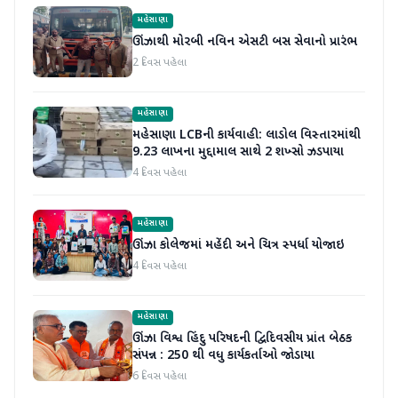
મહેસાણા
ઊંઝાથી મોરબી નવિન એસટી બસ સેવાનો પ્રારંભ
2 દિવસ પહેલા
મહેસાણા
મહેસાણા LCBની કાર્યવાહી: લાડોલ વિસ્તારમાંથી
9.23 લાખના મુદ્દામાલ સાથે 2 શખ્સો ઝડપાયા
4 દિવસ પહેલા
મહેસાણા
ઊંઝા કોલેજમાં મહેંદી અને ચિત્ર સ્પર્ધા યોજાઇ
4 દિવસ પહેલા
મહેસાણા
ઊંઝા વિશ્વ હિંદુ પરિષદની દ્વિદિવસીય પ્રાંત બેઠક
સંપન્ન : 250 થી વધુ કાર્યકર્તાઓ જોડાયા
6 દિવસ પહેલા