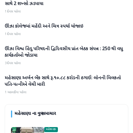
સાથે 2 શખ્સો ઝડપાયા
1 દિવસ પહેલા
ઊંઝા કોલેજમાં મહેંદી અને ચિત્ર સ્પર્ધા યોજાઇ
મહેસાણા
1 દિવસ પહેલા
ઊંઝા વિશ્વ હિંદુ પરિષદની દ્વિદિવસીય પ્રાંત બેઠક સંપન્ન : 250 થી વધુ
મહેસાણા
કાર્યકર્તાઓ જોડાયા
3 દિવસ પહેલા
મહેસાણા અર્બન બેંક સાથે રૂ.૧૦.૮૮ કરોડની ઠગાઈ: લોનની મિલકતો
મહેસાણા
પતિ-પત્નીએ વેચી મારી
1 અઠવાડિયા પહેલા
મહેસાણા
ના વધુ સમાચાર
મહેસાણા