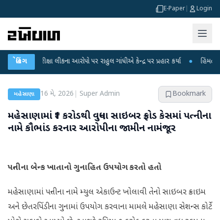
E-Paper
|
Login
 પરીક્ષા લીકના આરોપો પર રાહુલ ગાંધીએ કેન્દ્ર પર પ્રહાર કર્યા
બ્રેકિંગ
●
હિંમતનગરમાં રહસ
16 મે, 2026
|
Super Admin
Bookmark
મહેસાણા
મહેસાણામાં ₹1 કરોડથી વધુના સાઇબર ફ્રોડ કેસમાં પત્નીના
નામે કૌભાંડ કરનાર આરોપીના જામીન નામંજૂર
પત્નીના બેન્ક ખાતાનો ગુનાહિત ઉપયોગ કરતો હતો
મહેસાણામાં પત્નીના નામે મ્યુલ એકાઉન્ટ ખોલાવી તેનો સાઇબર ક્રાઇમ
અને છેતરપિંડીના ગુનામાં ઉપયોગ કરવાના મામલે મહેસાણા સેશન્સ કોર્ટે