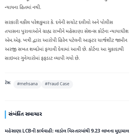
ન્યાયના હિતમાં નથી.
સરકારી વકીલ પરેશકુમાર કે. દવેની સચોટ દલીલો અને પોલીસ
તપાસના પુરાવાઓને ગ્રાહ્ય રાખીને મહેસાણા સેશન્સ કોર્ટના ન્યાયાધીશ
એમ.એફ. ખત્રી દ્વારા આરોપી હિરેન પટેલની આફ્ટર ચાર્જશીટ જામીન
અરજી સખત શબ્દોમાં ફગાવી દેવામાં આવી છે. કોર્ટના આ ચુકાદાથી
સાઇબર ગુનેગારોમાં ફફડાટ વ્યાપી ગયો છે.
ટેગ્સ:
#
mehsana
#
Fraud Case
સંબંધિત સમાચાર
મહેસાણા LCBની કાર્યવાહી: લાડોલ વિસ્તારમાંથી 9.23 લાખના મુદ્દામાલ
મહેસાણા