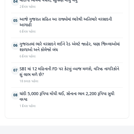
ચાંદીના ભાવમાં વધારો, સોનું પણ મોંઘુ થયું
04
2 દિવસ પહેલા
આજે ગુજરાત સહિત આ રાજ્યોમાં ભારેથી અતિભારે વરસાદની
05
આગાહી
6 દિવસ પહેલા
ગુજરાતમાં ભારે વરસાદને લઈને રેડ એલર્ટ જાહેર, ઘણા જિલ્લાઓમાં
06
શાળાઓ અને કોલેજો બંધ
6 દિવસ પહેલા
SBI માં 12 મહિનાની FD પર કેટલું વ્યાજ મળશે, વરિષ્ઠ નાગરિકોને
07
શું લાભ મળે છે?
18 કલાક પહેલા
ચાંદી 5,000 રૂપિયા મોંઘી થઈ, સોનાના ભાવ 2,200 રૂપિયા સુધી
08
વધ્યા
1 દિવસ પહેલા