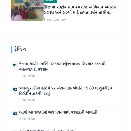
મહેસાણા
ઊંઝામાં રાષ્ટ્રીય ગ્રામ સ્વરાજ અભિયાન અંતર્ગત
સરપંચ અને સભ્યો માટે ક્ષમતાવર્ધન તાલીમ
યોજાઈ
1 અઠવાડિયા પહેલા
ટ્રેન્ડિંગ
નેનાવા-સાંચોર હાઈવે પર ખાડાઓનું સામ્રાજ્ય બિસ્માર રસ્તાથી
01
વાહનચાલકો પરેશાન
1 દિવસ પહેલા
પાલનપુર-ડીસા હાઇવે પર એસઓજી પોલીસે 19.80 લાખનું મોર્ફિન
02
હિરોઈન ઝડપી પાડ્યું
1 દિવસ પહેલા
આજે આ રાજ્યોમાં ભારે પવન સાથે વરસાદની આગાહી
03
2 દિવસ પહેલા