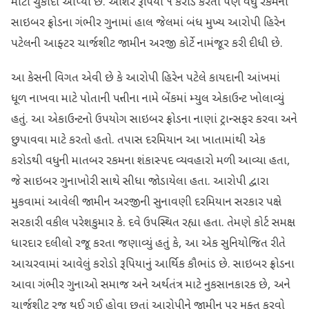
મોટો ચુકાદો આપ્યો છે. આશરે રૂપિયા ૧ કરોડ કરતા પણ વધુ રકમના
સાઇબર ફ્રોડના ગંભીર ગુનામાં હાલ જેલમાં બંધ મુખ્ય આરોપી હિરેન
પટેલની આફ્ટર ચાર્જશીટ જામીન અરજી કોર્ટે નામંજૂર કરી દીધી છે.
આ કેસની વિગત એવી છે કે આરોપી હિરેન પટેલે કાયદાની આંખમાં
ધૂળ નાખવા માટે પોતાની પત્નીના નામે બેંકમાં મ્યુલ એકાઉન્ટ ખોલાવ્યું
હતું. આ એકાઉન્ટનો ઉપયોગ સાઇબર ફ્રોડના નાણાં ટ્રાન્સફર કરવા અને
છુપાવવા માટે કરતો હતો. તપાસ દરમિયાન આ ખાતામાંથી એક
કરોડથી વધુની માતબર રકમના શંકાસ્પદ વ્યવહારો મળી આવ્યા હતા,
જે સાઇબર ગુનાખોરી સાથે સીધા જોડાયેલા હતા. આરોપી દ્વારા
મુકવામાં આવેલી જામીન અરજીની સુનાવણી દરમિયાન સરકાર પક્ષે
સરકારી વકીલ પરેશકુમાર કે. દવે ઉપસ્થિત રહ્યા હતા. તેમણે કોર્ટ સમક્ષ
ધારદાર દલીલો રજૂ કરતા જણાવ્યું હતું કે, આ એક સુનિયોજિત રીતે
આચરવામાં આવેલું કરોડો રૂપિયાનું આર્થિક કૌભાંડ છે. સાઇબર ફ્રોડના
આવા ગંભીર ગુનાઓ સમાજ અને અર્થતંત્ર માટે નુકસાનકારક છે, અને
ચાર્જશીટ રજૂ થઈ ગઈ હોવા છતાં આરોપીને જામીન પર મુક્ત કરવો