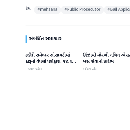
ટેગ્સ:
#
mehsana
#
Public Prosecutor
#
Bail Applic
સંબંધિત સમાચાર
કડીની રામેશ્વર સોસાયટીમાં
ઊંઝાથી મોરબી નવિન એસ
મહેસાણા
મહેસાણા
દારૂનો વેપલો પર્દાફાશ: ૧૪.૨૨
બસ સેવાનો પ્રારંભ
લાખના મુદ્દામાલ સાથે એક
3 કલાક પહેલા
1 દિવસ પહેલા
શખ્સની ધરપકડ