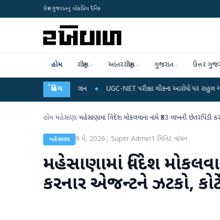
ઉત્તર ગુજરાતનું લોકપ્રિય દૈનિક
હોમ
રાષ્ટ્રીય
આંતરરાષ્ટ્રીય
ગુજરાત
ઉત્તર ગુજ
ર્જ અને ડેટા પ્લાન
બ્રેકિંગ
●
UGC-NET પરીક્ષા લીકના આરોપો પર રાહુલ ગાંધીએ કેન્દ્ર પર પ્રહ
હોમ
/
મહેસાણા
/
મહેસાણામાં વિદેશ મોકલવાના નામે ₹83 લાખની છેતરપિંડી 
9 મે, 2026
|
Super Admin
1
મિનિટ વાંચન
મહેસાણા
મહેસાણામાં વિદેશ મોકલવા
કરનાર એજન્ટને ઝટકો, કોર