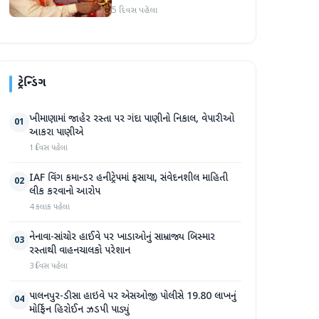
250 થી વધુ કાર્યકર્તાઓ
5 દિવસ પહેલા
જોડાયા
ટ્રેન્ડિંગ
ખીમાણામાં જાહેર રસ્તા પર ગંદા પાણીનો નિકાલ, વેપારીઓ
01
આકરા પાણીએ
1 દિવસ પહેલા
IAF વિંગ કમાન્ડર હનીટ્રેપમાં ફસાયા, સંવેદનશીલ માહિતી
02
લીક કરવાનો આરોપ
4 કલાક પહેલા
નેનાવા-સાંચોર હાઈવે પર ખાડાઓનું સામ્રાજ્ય બિસ્માર
03
રસ્તાથી વાહનચાલકો પરેશાન
3 દિવસ પહેલા
પાલનપુર-ડીસા હાઇવે પર એસઓજી પોલીસે 19.80 લાખનું
04
મોર્ફિન હિરોઈન ઝડપી પાડ્યું