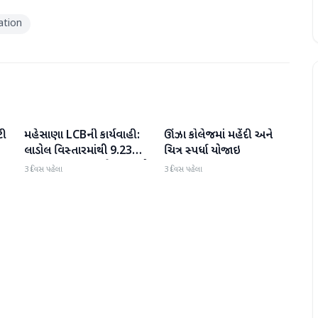
ation
ટી
મહેસાણા LCBની કાર્યવાહી:
ઊંઝા કોલેજમાં મહેંદી અને
મહેસાણા
મહેસાણા
લાડોલ વિસ્તારમાંથી 9.23
ચિત્ર સ્પર્ધા યોજાઇ
લાખના મુદ્દામાલ સાથે 2 શખ્સો
3 દિવસ પહેલા
3 દિવસ પહેલા
ઝડપાયા