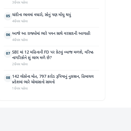
3 દિવસ પહેલા
ચાંદીના ભાવમાં વધારો, સોનું પણ મોંઘુ થયું
05
4 દિવસ પહેલા
આજે આ રાજ્યોમાં ભારે પવન સાથે વરસાદની આગાહી
06
4 દિવસ પહેલા
SBI માં 12 મહિનાની FD પર કેટલું વ્યાજ મળશે, વરિષ્ઠ
07
નાગરિકોને શું લાભ મળે છે?
2 દિવસ પહેલા
142 લોકોના મોત, 797 કરોડ રૂપિયાનું નુકસાન, હિમાચલ
08
પ્રદેશમાં ભારે ચોમાસાનો સામનો
1 દિવસ પહેલા