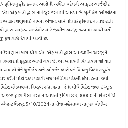
૦/- રૂપિયાનું ફ્રોડ કરનાર આરોપી અક્ષિત પટેલની આફ્ટર ચાર્જશીટ
એમ.એફ.ખત્રી દ્વારા નામંજૂર કરવામાં આવ્યા છે. ન્યુઝીલેન્ડ-ઓકલેન્ડના
અક્ષિત શંભુભાઈ નામના એજન્ટ સામે નોંધાઇ ફરિયાદ નોંધાઈ હતી
પી દ્વારા આફ્ટર ચાર્જશીટ માટે જામીન અરજી કરવામાં આવી હતી.
 અરજી ફગાવાઈ દેવામાં આવી છે.
ટે મહેસાણાના ન્યાયાધીશ એમ.એફ.ખત્રી દ્વારા આ જામીન અરજીને
ાં રિયસરનો ફફડાટ વ્યાપી ગયો છે. આ બનાવની વિગતવાર જો વાત
ોકોને ન્યુઝીલેન્ડ અને ઓકલેન્ડ ખાતે વર્ક વિઝાનું વિશ્વાસપૂર્વક
ાર કરીને મોટી રકમ પડાવી લઇ મલેશિયા મોકલી દીધા હતા. જ્યાં
 વિદેશ મોકલવામાં નિષ્ફળ રહ્યા હતાં. જેના લીધે વિદેશ જવા ઇચ્છુક
ાર એજન્ટ દ્વારા પૈસા પરત ન આપતાં રૂપિયા 83,00000 ની છેતરપીંડી
એ એજન્ટ વિરુદ્ધ 5/10/2024 ના રોજ મહેસાણા તાલુકા પોલીસ