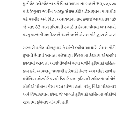
ન્યુઝીલેન્ડ-ઓકલેન્ડ ના વર્ક વિઝા આપવાના બહાને ₹ ૮૩,૦૦,૦૦
માટે રેગ્યુલર જામીન અરજી સેશન્સ કોર્ટ મહેસાણાના ન્યાયાધીશ 
વર્ક પરમીટ અને વિઝા અપાવવાના નામે ઠગાઈ આચરનાર પટેલ 
જે બાદ 83 લાખ રૂપિયાની ઠગાઈના કેસમાં જેલમાં બંધ આરો
પરંતુ ઘટનાની ગંભીરતાને ધ્યાને લઈને સેસન્સ કોર્ટ દ્વારા તે
સરકારી વકીલ પરેશકુમાર કે દવેની દલીલ આધારે સેશન્સ કોર્
ફગાવી દેવામાં આવતા મહેસાણા જિલ્લાના કેટલાય એજન્ટોમ
કરવામાં આવે તો આરોપીઓએ ભેગા મળીને ફરિયાદી સહિતના અન્ય લ
કામ કરી આપવાનું જણાવી ફરિયાદી તેમજ અન્ય લોકો સાથે કર
મલેશિયા એરપોર્ટ પરથી ડિપાર્ટ થતાં ફરિયાદી સહિતના લોકોને
લોકોએ પોતાના પૈસા પરત માંગ્યા હતાં. પરંતુ વિદેશ મોકલન
અમે વિશ્વાસઘાત કરેલ. જે બાબતે ફરિયાદી સાહિતના લોકો
સ્ટેશનમાં ફરિયાદ નોંધાવી હતી.