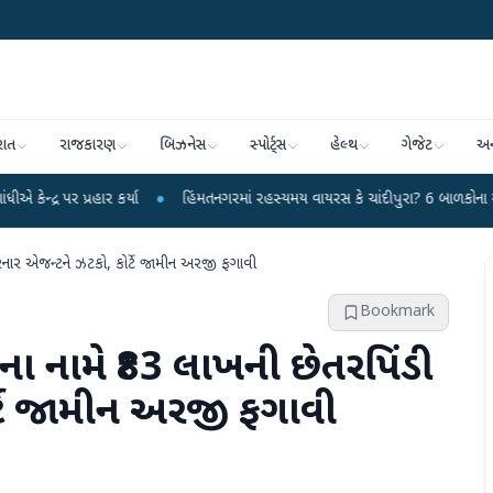
રાત
રાજકારણ
બિઝનેસ
સ્પોર્ટ્સ
હેલ્થ
ગેજેટ
અન
ાર કર્યા
●
હિંમતનગરમાં રહસ્યમય વાયરસ કે ચાંદીપુરા? 6 બાળકોના મોતથી ફફડાટ
કરનાર એજન્ટને ઝટકો, કોર્ટે જામીન અરજી ફગાવી
Bookmark
ના નામે ₹83 લાખની છેતરપિંડી
્ટે જામીન અરજી ફગાવી