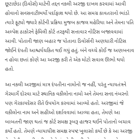
છૂટાછેડા (ડિવોર્સ) માટેની તદ્દન નકલી અરજી દાખલ કરવામાં આવી
હોવાનો સનસનાટીભર્યો પર્દાફાશ થયો છે. આ સમગ્ર કાવતરાનો ભાંડો
ત્યારે ફૂટ્યો જ્યારે કોર્ટની પ્રક્રિયા મુજબ કાજલ મહેરિયા અને તેમના પતિ
અલ્પેશ ઠાકોરને ફેમિલી કોર્ટ તરફથી સત્તાવાર નોટિસ બજાવવામાં
આવી. પોતાની જાણ બહાર જ પોતાના ડિવોર્સની અણધારી નોટિસ
જોઈને દંપતી આશ્ચર્યચકિત થઈ ગયું હતું. બંને વચ્ચે કોઈ જ અણબનાવ
ન હોવા છતાં કોણે આ અરજી કરી તે એક મોટો સવાલ ઊભો થયો
હતો.
આ નકલી અરજીમાં માત્ર દંપતીના નામોનો જ નહીં, પરંતુ ન્યાયતંત્રને
ગેરમાર્ગે દોરવા માટે સ્થાનિક વકીલોના નામો અને તેમના સનદ નંબરનો
પણ ગેરકાયદેસર રીતે ઉપયોગ કરવામાં આવ્યો હતો. અરજીમાં જે
વકીલોના નામ અને સહીઓ દર્શાવવામાં આવ્યા હતા, તેમણે આ
બાબતની જાણ થતાં જ કોર્ટ સમક્ષ રૂબરૂ હાજર થઈને પોતાનો બચાવ
કર્યો હતો. તેમણે ન્યાયાધીશ સમક્ષ સ્પષ્ટ ખુલાસો કર્યો છે કે આ અરજી