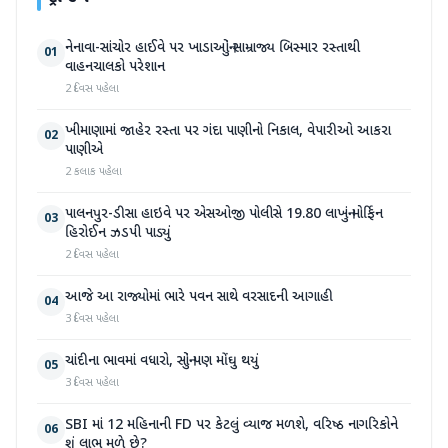
નેનાવા-સાંચોર હાઈવે પર ખાડાઓનું સામ્રાજ્ય બિસ્માર રસ્તાથી
01
વાહનચાલકો પરેશાન
2 દિવસ પહેલા
ખીમાણામાં જાહેર રસ્તા પર ગંદા પાણીનો નિકાલ, વેપારીઓ આકરા
02
પાણીએ
2 કલાક પહેલા
પાલનપુર-ડીસા હાઇવે પર એસઓજી પોલીસે 19.80 લાખનું મોર્ફિન
03
હિરોઈન ઝડપી પાડ્યું
2 દિવસ પહેલા
આજે આ રાજ્યોમાં ભારે પવન સાથે વરસાદની આગાહી
04
3 દિવસ પહેલા
ચાંદીના ભાવમાં વધારો, સોનું પણ મોંઘુ થયું
05
3 દિવસ પહેલા
SBI માં 12 મહિનાની FD પર કેટલું વ્યાજ મળશે, વરિષ્ઠ નાગરિકોને
06
શું લાભ મળે છે?