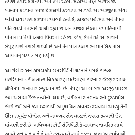
તેમણે તૈયાર કરી નથી અને તેમાં રહેલી સહીઓ તદ્દન બોગસ છે.
બદનામ કરવાના સ્પષ્ટ ઈરાદાથી કરવામાં આવેલી આ અરજીમાં એવો
ખોટો દાવો પણ કરવામાં આવ્યો હતો કે, કાજલ મહેરિયા અને તેમના
પતિ વચ્ચે મતભેદો ચાલી રહ્યા છે અને કાજલ છેલ્લા ૧૨ મહિનાથી
પોતાના પતિથી અલગ પિયરમાં રહે છે. જોકે, દંપતીએ આ દાવાને
સંપૂર્ણપણે નકારી કાઢ્યો છે અને તેને માત્ર કલાકારને માનસિક ત્રાસ
આપવાનું ષડયંત્ર ગણાવ્યું છે.
આ ગંભીર અને કાયદાકીય છેતરપિંડીની ઘટનાને પગલે કાજલ
મહેરિયાના વકીલે તાત્કાલિક ધોરણે મહેસાણા કોર્ટના રજિસ્ટ્રાર સમક્ષ
લેખિતમાં સત્તાવાર રજૂઆત કરી છે. તેમણે આ બોગસ અરજી પાછળ
કયા અસામાજિક તત્વોનો હાથ છે, વકીલના સનદ નંબરનો દુરુપયોગ
કોણે કર્યો અને કયા ઇરાદાથી આ ગુનાહિત કાવતરું રચવામાં આવ્યું તેની
ઊંડાણપૂર્વક પોલીસ અને સાયબર સેલ મારફતે તપાસ કરવાની ઉગ્ર
માંગણી કરી છે. ભવિષ્યમાં કોઈ સેલિબ્રિટી કે સામાન્ય નાગરિક સાથે
આવો બનાવ ન બને તે માટે કસૂરવારો સામે કડક દાખલારૂપ કાર્યવાહી