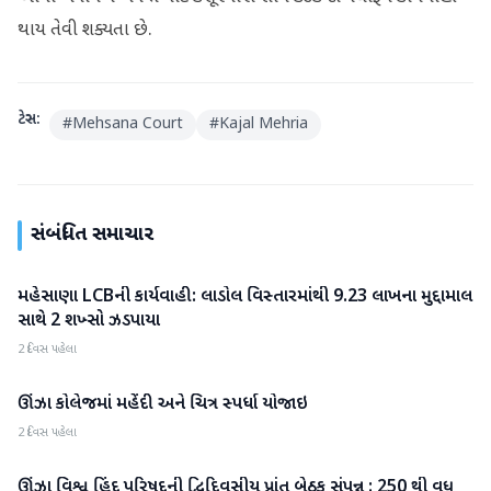
થાય તેવી શક્યતા છે.
ટેગ્સ:
#
Mehsana Court
#
Kajal Mehria
સંબંધિત સમાચાર
મહેસાણા LCBની કાર્યવાહી: લાડોલ વિસ્તારમાંથી 9.23 લાખના મુદ્દામાલ
મહેસાણા
સાથે 2 શખ્સો ઝડપાયા
2 દિવસ પહેલા
ઊંઝા કોલેજમાં મહેંદી અને ચિત્ર સ્પર્ધા યોજાઇ
મહેસાણા
2 દિવસ પહેલા
ઊંઝા વિશ્વ હિંદુ પરિષદની દ્વિદિવસીય પ્રાંત બેઠક સંપન્ન : 250 થી વધુ
મહેસાણા