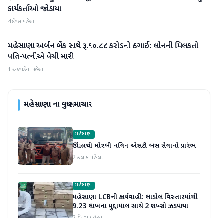
કાર્યકર્તાઓ જોડાયા
4 દિવસ પહેલા
મહેસાણા અર્બન બેંક સાથે રૂ.૧૦.૮૮ કરોડની ઠગાઈ: લોનની મિલકતો
મહેસાણા
પતિ-પત્નીએ વેચી મારી
1 અઠવાડિયા પહેલા
મહેસાણા
ના વધુ સમાચાર
મહેસાણા
ઊંઝાથી મોરબી નવિન એસટી બસ સેવાનો પ્રારંભ
2 કલાક પહેલા
મહેસાણા
મહેસાણા LCBની કાર્યવાહી: લાડોલ વિસ્તારમાંથી
9.23 લાખના મુદ્દામાલ સાથે 2 શખ્સો ઝડપાયા