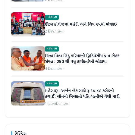
2 દિવસ પહેલા
મહેસાણા
ઊંઝા કોલેજમાં મહેંદી અને ચિત્ર સ્પર્ધા યોજાઇ
2 દિવસ પહેલા
મહેસાણા
ઊંઝા વિશ્વ હિંદુ પરિષદની દ્વિદિવસીય પ્રાંત બેઠક
સંપન્ન : 250 થી વધુ કાર્યકર્તાઓ જોડાયા
4 દિવસ પહેલા
મહેસાણા
મહેસાણા અર્બન બેંક સાથે રૂ.૧૦.૮૮ કરોડની
ઠગાઈ: લોનની મિલકતો પતિ-પત્નીએ વેચી મારી
1 અઠવાડિયા પહેલા
ટ્રેન્ડિંગ