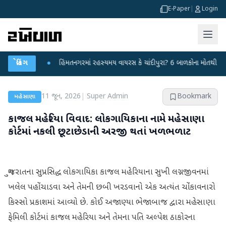
E-Paper
|
Login
કર્યા
બ્રેકિંગ
●
હિંમતનગરમાં રહસ્યમય વાયરસ કે ચાંદીપુરા? 6 બાળકોના મોતથી ફફડાટ
●
11 જૂન, 2026
|
Super Admin
Bookmark
મહેસાણા
કાજલ મહેરિયા વિવાદ: લોકગાયિકાના નામે મહેસાણા
કોર્ટમાં નકલી છૂટાછેડાની અરજી થતાં ખળભળાટ
ગુજરાતના સુપ્રસિદ્ધ લોકગાયિકા કાજલ મહેરિયાના સુખી લગ્નજીવનમાં
ખલેલ પહોંચાડવા અને તેમની છબી ખરડવાનો એક અત્યંત ચોંકાવનારો
કિસ્સો પ્રકાશમાં આવ્યો છે. કોઈ અજાણ્યા ભેજાબાજ દ્વારા મહેસાણા
ફેમિલી કોર્ટમાં કાજલ મહેરિયા અને તેમના પતિ અલ્પેશ ઠાકોરના