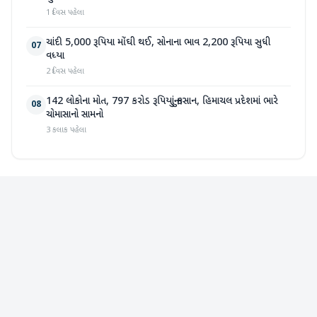
1 દિવસ પહેલા
ચાંદી 5,000 રૂપિયા મોંઘી થઈ, સોનાના ભાવ 2,200 રૂપિયા સુધી
07
વધ્યા
2 દિવસ પહેલા
142 લોકોના મોત, 797 કરોડ રૂપિયાનું નુકસાન, હિમાચલ પ્રદેશમાં ભારે
08
ચોમાસાનો સામનો
3 કલાક પહેલા