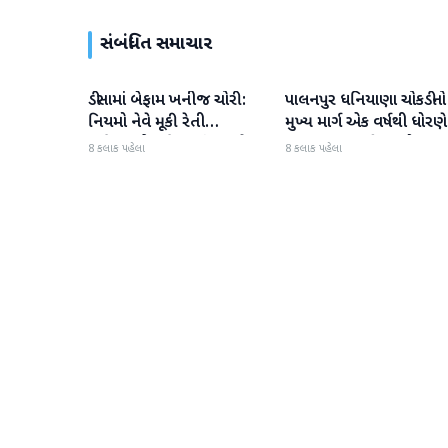
સંબંધિત સમાચાર
ડીસામાં બેફામ ખનીજ ચોરી:
પાલનપુર ધનિયાણા ચોકડીનો
બનાસકાંઠા
બનાસકાંઠા
નિયમો નેવે મૂકી રેતી
મુખ્ય માર્ગ એક વર્ષથી ધોરણે
માફિયાઓ સક્રિય, તંત્ર સામે
ગટરલાઇન પછી રસ્તો ન
8 કલાક પહેલા
8 કલાક પહેલા
સવાલો
બનતા હાલાકી