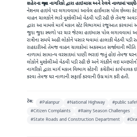
શહેરના જાગૃત નાગરિકો દ્વારા હાઇમાસ અને રેલવે નાળામાં પા
નેશનલ હાઇવે પર લગાવવામાં આવેલ હાઈમાસ પોલ છેલ્લા કેટ
વાહન ચાલકોને ભારે મુશ્કેલીઓ વેઠવી પડી રહી છે તેમજ અવાર
દ્વારા આ મામલે માર્ગ મકાન સ્ટેટ વિભાગમાં રજૂઆત કરવામાં 
જુદા જુદા સ્થળો પર ચાર જેટલા હાઇમાસ પોલ લગાવવામાં આવ
રાત્રીના સમયે અહી લોકોને પસાર થવામાં હાલાકી વેઠવી પડી
રાહદારીઓ તેમજ વાહન ચાલકોમાં અકસ્માત સર્જાવાની ભીતિ સ
નાળામાં સામાન્ય વરસાદમાં પાણી ભરાઇ જતું હોઇ તેમજ ઘરનાળ
લોકોને મુશ્કેલીઓ વેઠવી પડી રહી છે અને ગંદકીને લઇ મચ્છર
નાગરિકો દ્વારા માર્ગ મકાન વિભાગ સ્ટેટની કચેરીમાં કાર્યપા
કરવા તેમજ ઘર નાળાની સફાઈ કરવાની ઉગ્ર માંગ કરી હતી.
ટેગ્સ:
#
Palanpur
#
National Highway
#
public safe
#
Citizen Complaints
#
Rainy Season Challenges
#
State Roads and Construction Department
#
Dra