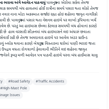
ણીના ભરાવા અંગે આવેદન પાઠવાયું
પાલનપુરના એરોમા સર્કલ તેમજ
લાક સમયથી બંધ હાલતમાં હોઈ રાત્રીના સમયે પસાર થતા લોકો તેમજ
 નવાર નાના મોટા અકસ્માત સર્જાઇ રહ્યા હોઇ શહેરના જાગૃત નાગરિકો
આવી છે. પાલનપુરમાં પસાર થતા નેશનલ હાઇવે પર લાખો રૂપિયાના ખર્ચે
ેલ છે. પરતું આ હાઇમાસ છેલ્લા કેટલાક સમયથી બંધ હોવાનાં કારણે
 રહી છે હાલ વરસાદી સીઝનમાં બંધ હાઇમાસને લઇ અંધારું છવાતા
ેવાઈ રહી છે તેમજ અમદાવાદ હાઇવે પર આવેલ અંડર ગ્રાઉન્ડ
ું બ્લોક થવાના કારણે બેચરપૂરા વિસ્તારના ઘરોમાં પાણી ભરાઇ જતા
ોનો ઉપદ્રવ વધતા રોગચાળો ફેલાવાની ભીતિને લઇ શહેરના જાગૃત
લક ઇજનેરને રૂબરૂ મળી આવેદન પત્ર પાઠવી હાઇવે પરના બંધ હાઈમાસ ચાલુ
ty
#
Road Safety
#
Traffic Accidents
#
High-Mast Pole
inage Issues