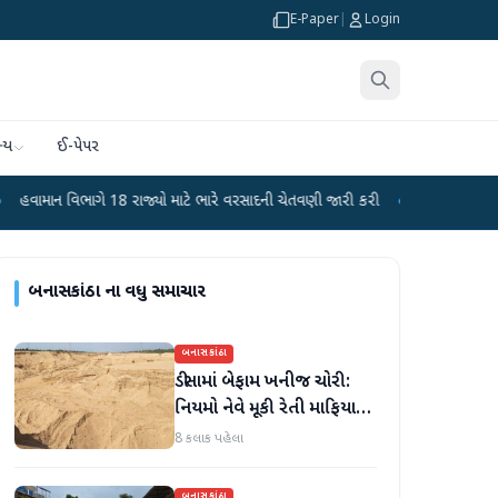
E-Paper
|
Login
્ય
ઈ-પેપર
ગે 18 રાજ્યો માટે ભારે વરસાદની ચેતવણી જારી કરી
●
સિદ્ધપુરથી બોમ્બ બનાવવાની સ
બનાસકાંઠા
ના વધુ સમાચાર
બનાસકાંઠા
ડીસામાં બેફામ ખનીજ ચોરી:
નિયમો નેવે મૂકી રેતી માફિયાઓ
સક્રિય, તંત્ર સામે સવાલો
8 કલાક પહેલા
બનાસકાંઠા