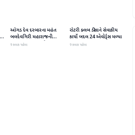
ઓગડ દેવ દરબારના મહંત
રોટરી ક્લબ ડીસાને સેવાકીય
બનાસકાંઠા
બનાસકાંઠા
:
બલદેવગિરી મહારાજની
કાર્યો બદલ 24 એવોર્ડ્સ મળ્યા
અટકાયત બાદ જામીન પર
9 કલાક પહેલા
9 કલાક પહેલા
મુક્તિ