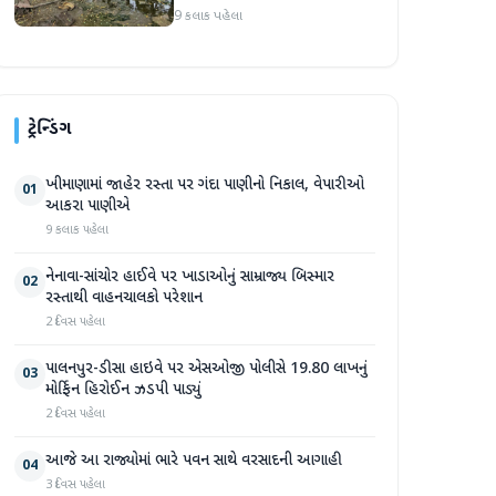
સપ્તાહમાં સેંકડો ભૂંડોના મોત
9 કલાક પહેલા
ટ્રેન્ડિંગ
ખીમાણામાં જાહેર રસ્તા પર ગંદા પાણીનો નિકાલ, વેપારીઓ
01
આકરા પાણીએ
9 કલાક પહેલા
નેનાવા-સાંચોર હાઈવે પર ખાડાઓનું સામ્રાજ્ય બિસ્માર
02
રસ્તાથી વાહનચાલકો પરેશાન
2 દિવસ પહેલા
પાલનપુર-ડીસા હાઇવે પર એસઓજી પોલીસે 19.80 લાખનું
03
મોર્ફિન હિરોઈન ઝડપી પાડ્યું
2 દિવસ પહેલા
આજે આ રાજ્યોમાં ભારે પવન સાથે વરસાદની આગાહી
04
3 દિવસ પહેલા