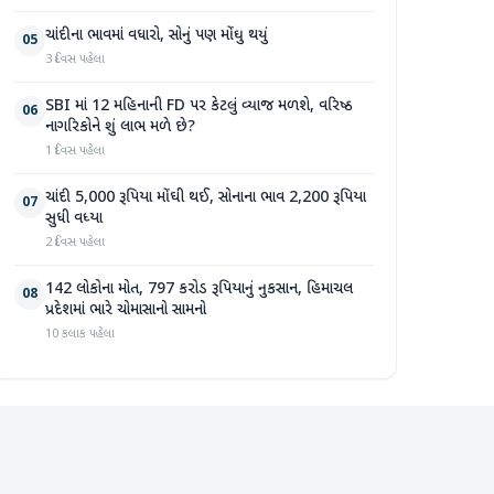
ચાંદીના ભાવમાં વધારો, સોનું પણ મોંઘુ થયું
05
3 દિવસ પહેલા
SBI માં 12 મહિનાની FD પર કેટલું વ્યાજ મળશે, વરિષ્ઠ
06
નાગરિકોને શું લાભ મળે છે?
1 દિવસ પહેલા
ચાંદી 5,000 રૂપિયા મોંઘી થઈ, સોનાના ભાવ 2,200 રૂપિયા
07
સુધી વધ્યા
2 દિવસ પહેલા
142 લોકોના મોત, 797 કરોડ રૂપિયાનું નુકસાન, હિમાચલ
08
પ્રદેશમાં ભારે ચોમાસાનો સામનો
10 કલાક પહેલા