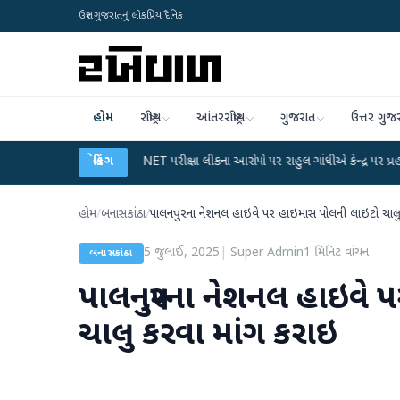
ઉત્તર ગુજરાતનું લોકપ્રિય દૈનિક
હોમ
રાષ્ટ્રીય
આંતરરાષ્ટ્રીય
ગુજરાત
ઉત્તર ગુજ
ન
●
UGC-NET પરીક્ષા લીકના આરોપો પર રાહુલ ગાંધીએ કેન્દ્ર પર પ્રહાર કર્યા
બ્રેકિંગ
●
હ
હોમ
/
બનાસકાંઠા
/
પાલનપુરના નેશનલ હાઇવે પર હાઇમાસ પોલની લાઇટો ચાલુ
5 જુલાઈ, 2025
|
Super Admin
1
મિનિટ વાંચન
બનાસકાંઠા
પાલનપુરના નેશનલ હાઇવે 
ચાલુ કરવા માંગ કરાઇ