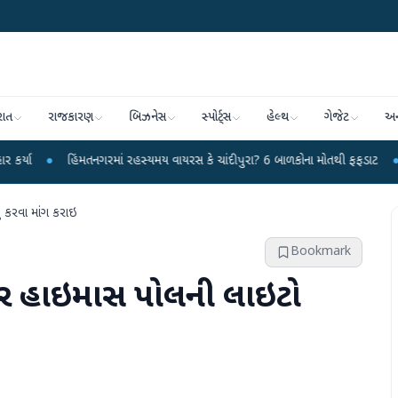
રાત
રાજકારણ
બિઝનેસ
સ્પોર્ટ્સ
હેલ્થ
ગેજેટ
અન
િંમતનગરમાં રહસ્યમય વાયરસ કે ચાંદીપુરા? 6 બાળકોના મોતથી ફફડાટ
●
હવામાન વિભા
 કરવા માંગ કરાઇ
Bookmark
પર હાઇમાસ પોલની લાઇટો