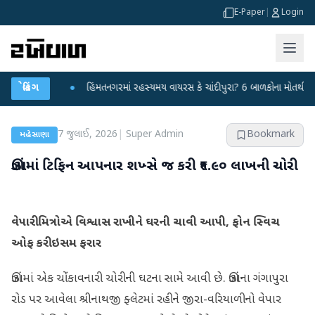
E-Paper
|
Login
 કર્યા
બ્રેકિંગ
●
હિંમતનગરમાં રહસ્યમય વાયરસ કે ચાંદીપુરા? 6 બાળકોના મોતથી ફફડાટ
●
7 જુલાઈ, 2026
|
Super Admin
Bookmark
મહેસાણા
ઊંઝામાં ટિફિન આપનાર શખ્સે જ કરી ₹૧.૯૦ લાખની ચોરી
વેપારી મિત્રોએ વિશ્વાસ રાખીને ઘરની ચાવી આપી, ફોન સ્વિચ
ઓફ કરી ઇસમ ફરાર
ઊંઝામાં એક ચોંકાવનારી ચોરીની ઘટના સામે આવી છે. ઊંઝાના ગંગાપુરા
રોડ પર આવેલા શ્રીનાથજી ફ્લેટમાં રહીને જીરા-વરિયાળીનો વેપાર