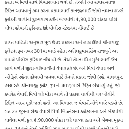
કરતા બે મિત્રો સાથે વિશ્વાસઘાત થયો છે. તેઓને ત્યાં સવાર-સાંજ
ટિફિન આપવાનું કામ કરતા પ્રકાશભાઈ કાનજીભાઈ જોષી નામના શખ્સે
ફ્લેટની ચાવીનો દુરુપયોગ કરીને બેગમાંથી ₹1,90,000 રોકડા ચોરી
લીધા હોવાની ફરિયાદ ઊંઝા પોલીસ સ્ટેશનમાં નોંધાઈ છે.
પ્રાપ્ત માહિતી અનુસાર મૂળ ઉત્તર પ્રદેશના અને હાલ ઊંઝામાં શ્રીનાથજી
ફ્લેટના રૂમ નંબર 301માં ભાડે રહેતા અનિલકુમારસિંગ રાજપુતે આ
મામલે પોલીસ ફરિયાદ નોંધાવી છે. તેઓ તેમના મિત્ર મુકેશભાઈ જૈન
સાથે મળીને જીરા-વરિયાળીનો વેપાર કરે છે. બંને મિત્રો વેપાર અર્થે
ઓફિસે રહેતા હોવાથી જમવા માટે તેમણે પ્રકાશ જોષી (રહે. પાલનપુર,
હાલ રહે. શ્રીનાથજી ફ્લેટ, રૂમ નં. 402) પાસે ટિફિન બંધાવ્યું હતું. જો
ક્યારેક વેપારી મિત્રો ઘરે મોડા આવે તો પ્રકાશ ચાવીથી ઘર ખોલીને
ટિફિન અંદર મૂકી જતો હતો. આ વિશ્વાસ જ વેપારીઓને ભારે પડ્યો છે.
ગત 23 જૂનના રોજ વેપારી મિત્રો બિઝનેસના કલેક્શનના અને બેંકમાંથી
લાવેલા મળી કુલ ₹1,90,000 રોકડા ઘરે લાવ્યા હતા અને બેગમાં મૂક્યા