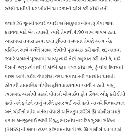
હતા. 24 જૂને તેઓ ઓફિસે ગયા બાદ આરોપી પ્રકાશે પોતાની પાસે
રહેલી ચાવીથી ઘર ખોલીને આ રકમની ચોરી કરી લીધી હતી.
જ્યારે 26 જૂનની સવારે વેપારી અનિલકુમાર બેંકમાં રૂપિયા જમા
કરાવવા માટે બેગ તપાસી, ત્યારે તેમાંથી ₹1.90 લાખ ગાયબ હતા.
આસપાસ તપાસ કરવા છતાં રૂપિયા ન મળતાં તેમણે અન્ય એક
પરિચિત સાથે મળીને પ્રકાશ જોષીની પૂછપરછ કરી હતી. શરૂઆતમાં
જ્યારે પ્રકાશને પૂછવામાં આવ્યું ત્યારે તેણે કબૂલાત કરી હતી કે, મારે
પૈસાની જરૂર હોવાથી મેં કોઈને કહ્યા વગર લીધા છે, હું થોડા દિવસમાં
પાછા આપી દઈશ વેપારીઓ વચ્ચે સમાધાનની વાતચીત ચાલતી
હોવાથી તાત્કાલિક પોલીસ ફરિયાદ કરવામાં આવી ન હતી. પરંતુ
ત્યારબાદ આરોપી પ્રકાશે પોતાનો મોબાઈલ ફોન સ્વિચ ઓફ કરી દીધો
હતો અને ફ્લેટને તાળું મારીને ફરાર થઈ ગયો હતો આખરે વિશ્વાસઘાત
અને ચોરીનો ભોગ બનેલા વેપારી અનિલકુમારસિંગે ઊંઝા પોલીસ મથકે
પ્રકાશ કાનજીભાઈ જોષી વિરૂદ્ધ ભારતીય નાગરિક સુરક્ષા સંહિતા
(BNSS) ની કલમો હેઠળ ફરિયાદ નોંધાવી છે. ઊંઝા પોલીસે આ મામલે