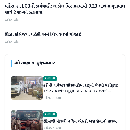
મહેસાણા LCBની કાર્યવાહી: લાડોલ વિસ્તારમાંથી 9.23 લાખના મુદ્દામાલ
મહેસાણા
સાથે 2 શખ્સો ઝડપાયા
4 દિવસ પહેલા
ઊંઝા કોલેજમાં મહેંદી અને ચિત્ર સ્પર્ધા યોજાઇ
મહેસાણા
4 દિવસ પહેલા
મહેસાણા
ના વધુ સમાચાર
મહેસાણા
કડીની રામેશ્વર સોસાયટીમાં દારૂનો વેપલો પર્દાફાશ:
૧૪.૨૨ લાખના મુદ્દામાલ સાથે એક શખ્સની
ધરપકડ
1 દિવસ પહેલા
મહેસાણા
ઊંઝાથી મોરબી નવિન એસટી બસ સેવાનો પ્રારંભ
2 દિવસ પહેલા