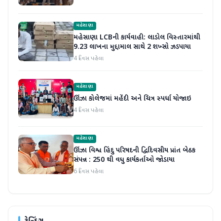
મહેસાણા
મહેસાણા LCBની કાર્યવાહી: લાડોલ વિસ્તારમાંથી
9.23 લાખના મુદ્દામાલ સાથે 2 શખ્સો ઝડપાયા
4 દિવસ પહેલા
મહેસાણા
ઊંઝા કોલેજમાં મહેંદી અને ચિત્ર સ્પર્ધા યોજાઇ
4 દિવસ પહેલા
મહેસાણા
ઊંઝા વિશ્વ હિંદુ પરિષદની દ્વિદિવસીય પ્રાંત બેઠક
સંપન્ન : 250 થી વધુ કાર્યકર્તાઓ જોડાયા
6 દિવસ પહેલા