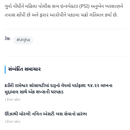
ગુનો નોંધીને મહિલા પોલીસ સબ ઇન્સ્પેક્ટર (PSI) અનુબેન ખરસાણને
તપાસ સોંપી છે અને ફરાર આરોપીને પકડવા ચક્રો ગતિમાન કર્યા છે.
ટેગ્સ:
#
Unjha
સંબંધિત સમાચાર
કડીની રામેશ્વર સોસાયટીમાં દારૂનો વેપલો પર્દાફાશ: ૧૪.૨૨ લાખના
મહેસાણા
મુદ્દામાલ સાથે એક શખ્સની ધરપકડ
1 દિવસ પહેલા
ઊંઝાથી મોરબી નવિન એસટી બસ સેવાનો પ્રારંભ
મહેસાણા
2 દિવસ પહેલા