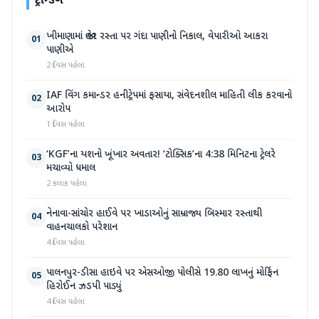
ટ્રેન્ડિંગ
ખીમાણામાં જાહેર રસ્તા પર ગંદા પાણીનો નિકાલ, વેપારીઓ આકરા
01
પાણીએ
2 દિવસ પહેલા
IAF વિંગ કમાન્ડર હનીટ્રેપમાં ફસાયા, સંવેદનશીલ માહિતી લીક કરવાનો
02
આરોપ
1 દિવસ પહેલા
‘KGF’ના યશનો ખૂંખાર અવતાર! ‘ટોક્સિક’ના 4:38 મિનિટના ટ્રેલરે
03
મચાવ્યો ધમાલ
2 કલાક પહેલા
નેનાવા-સાંચોર હાઈવે પર ખાડાઓનું સામ્રાજ્ય બિસ્માર રસ્તાથી
04
વાહનચાલકો પરેશાન
4 દિવસ પહેલા
પાલનપુર-ડીસા હાઇવે પર એસઓજી પોલીસે 19.80 લાખનું મોર્ફિન
05
હિરોઈન ઝડપી પાડ્યું
4 દિવસ પહેલા