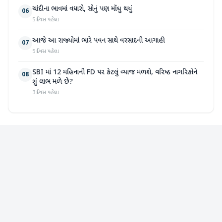
ચાંદીના ભાવમાં વધારો, સોનું પણ મોંઘુ થયું
06
5 દિવસ પહેલા
આજે આ રાજ્યોમાં ભારે પવન સાથે વરસાદની આગાહી
07
5 દિવસ પહેલા
SBI માં 12 મહિનાની FD પર કેટલું વ્યાજ મળશે, વરિષ્ઠ નાગરિકોને
08
શું લાભ મળે છે?
3 દિવસ પહેલા