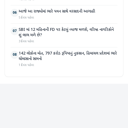
આજે આ રાજ્યોમાં ભારે પવન સાથે વરસાદની આગાહી
06
5 દિવસ પહેલા
SBI માં 12 મહિનાની FD પર કેટલું વ્યાજ મળશે, વરિષ્ઠ નાગરિકોને
07
શું લાભ મળે છે?
3 દિવસ પહેલા
142 લોકોના મોત, 797 કરોડ રૂપિયાનું નુકસાન, હિમાચલ પ્રદેશમાં ભારે
08
ચોમાસાનો સામનો
1 દિવસ પહેલા