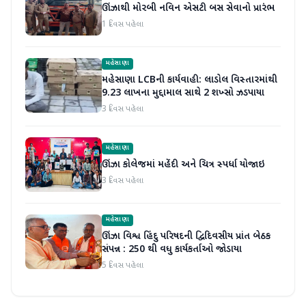
ઊંઝાથી મોરબી નવિન એસટી બસ સેવાનો પ્રારંભ
1 દિવસ પહેલા
મહેસાણા
મહેસાણા LCBની કાર્યવાહી: લાડોલ વિસ્તારમાંથી
9.23 લાખના મુદ્દામાલ સાથે 2 શખ્સો ઝડપાયા
3 દિવસ પહેલા
મહેસાણા
ઊંઝા કોલેજમાં મહેંદી અને ચિત્ર સ્પર્ધા યોજાઇ
3 દિવસ પહેલા
મહેસાણા
ઊંઝા વિશ્વ હિંદુ પરિષદની દ્વિદિવસીય પ્રાંત બેઠક
સંપન્ન : 250 થી વધુ કાર્યકર્તાઓ જોડાયા
5 દિવસ પહેલા