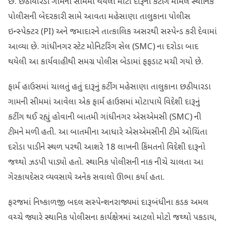
છે. છઠીયારડા ગામની સીમમાં થયેલા મોટા દારૂના કટીંગ મામલે સ્થાનિક
પોલીસની બેદરકારી સામે આવતા મહેસાણા તાલુકાના પોલીસ
ઇન્સ્પેક્ટર (PI) અને જમાદારને તાત્કાલિક અસરથી સસ્પેન્ડ કરી દેવામાં
આવ્યા છે. ગાંધીનગર સ્ટેટ મોનિટરિંગ સેલ (SMC) ના દરોડા બાદ
થયેલી આ કાર્યવાહીથી સમગ્ર પોલીસ બેડામાં ફફડાટ મચી ગયો છે.
ફાર્મ હાઉસમાં ચાલતું હતું દારૂનું કટીંગ મહેસાણા તાલુકાના છઠીયારડા
ગામની સીમમાં આવેલા એક ફાર્મ હાઉસમાં મોટાપાયે વિદેશી દારૂનું
કટીંગ થઈ રહ્યું હોવાની બાતમી ગાંધીનગર એસએમસી (SMC) ની
ટીમને મળી હતી. આ બાતમીના આધારે એસએમસીની ટીમે ઓચિંતા
દરોડા પાડીને સ્થળ પરથી આશરે 18 લાખની કિંમતનો વિદેશી દારૂનો
જથ્થો ઝડપી પાડ્યો હતો. સ્થાનિક પોલીસની નાક નીચે ચાલતા આ
ગેરકાયદેસર વ્યવસાયે અનેક સવાલો ઊભા કર્યા હતા.
ફરજમાં નિષ્કાળજી બદલ સસ્પેન્શનરાજ્યમાં દારૂબંધીના કડક અમલ
વચ્ચે જ્યારે સ્થાનિક પોલીસના કાર્યક્ષેત્રમાં આટલો મોટો જથ્થો પકડાય,