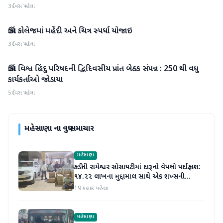
3 દિવસ પહેલા
ઊંઝા કોલેજમાં મહેંદી અને ચિત્ર સ્પર્ધા યોજાઇ
મહેસાણા
3 દિવસ પહેલા
ઊંઝા વિશ્વ હિંદુ પરિષદની દ્વિદિવસીય પ્રાંત બેઠક સંપન્ન : 250 થી વધુ
મહેસાણા
કાર્યકર્તાઓ જોડાયા
5 દિવસ પહેલા
મહેસાણા
ના વધુ સમાચાર
મહેસાણા
કડીની રામેશ્વર સોસાયટીમાં દારૂનો વેપલો પર્દાફાશ:
૧૪.૨૨ લાખના મુદ્દામાલ સાથે એક શખ્સની
ધરપકડ
19 કલાક પહેલા
મહેસાણા