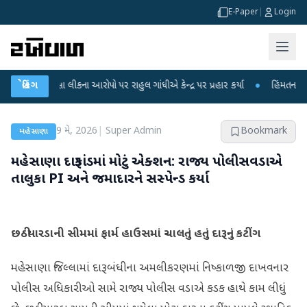
E-Paper
|
Login
ીક્ષા લીકના આરોપો પર રાહુલ ગાંધીએ કેન્દ્ર પર પ્રહાર કર્યા
બ્રેકિંગ
●
હિંમતનગરમાં રહસ્યમ
9 મે, 2026
|
Super Admin
Bookmark
મહેસાણા
મહેસાણા દારૂકાંડમાં મોટું એક્શન: રાજ્ય પોલીસવડાએ
તાલુકા PI અને જમાદારને સસ્પેન્ડ કર્યા
છઠીયારડાની સીમમાં ફાર્મ હાઉસમાં ચાલતું હતું દારૂનું કટીંગ
મહેસાણા જિલ્લામાં દારૂબંધીના અમલીકરણમાં નિષ્કાળજી દાખવનાર
પોલીસ અધિકારીઓ સામે રાજ્ય પોલીસ વડાએ કડક હાથે કામ લીધું