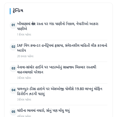
ટ્રેન્ડિંગ
ખીમાણામાં જાહેર રસ્તા પર ગંદા પાણીનો નિકાલ, વેપારીઓ આકરા
01
પાણીએ
1 દિવસ પહેલા
IAF વિંગ કમાન્ડર હનીટ્રેપમાં ફસાયા, સંવેદનશીલ માહિતી લીક કરવાનો
02
આરોપ
20 કલાક પહેલા
નેનાવા-સાંચોર હાઈવે પર ખાડાઓનું સામ્રાજ્ય બિસ્માર રસ્તાથી
03
વાહનચાલકો પરેશાન
3 દિવસ પહેલા
પાલનપુર-ડીસા હાઇવે પર એસઓજી પોલીસે 19.80 લાખનું મોર્ફિન
04
હિરોઈન ઝડપી પાડ્યું
3 દિવસ પહેલા
ચાંદીના ભાવમાં વધારો, સોનું પણ મોંઘુ થયું
05
4 દિવસ પહેલા