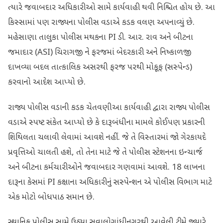
ત્યારે જવાબદાર અધિકારીઓ સામે કાર્યવાહી થવી નિશ્ચિત હોય છે. આ
કિસ્સામાં પણ રાજ્યના પોલીસ વડાએ કડક વલણ અપનાવ્યું છે.
મહેસાણા તાલુકા પોલીસ મથકના PI ડી. આર. રાવ અને બીટના
જમાદાર (ASI) ચિરાગજી ને ફરજમાં બેદરકારી અને નિષ્કાળજી
દાખવ્યા બદલ તાત્કાલિક અસરથી ફરજ પરથી મોકૂફ (સસ્પેન્ડ)
કરવાનો આદેશ આપ્યો છે.
રાજ્ય પોલીસ વડાની કડક ચેતવણીઆ કાર્યવાહી દ્વારા રાજ્ય પોલીસ
વડાએ સ્પષ્ટ સંકેત આપ્યો છે કે દારૂબંધીના મામલે કોઈપણ પ્રકારની
શિથિલતા ચલાવી લેવામાં આવશે નહીં. જે તે વિસ્તારમાં જો ગેરકાયદે
પ્રવૃત્તિઓ ચાલતી હશે, તો તેના માટે જે તે પોલીસ સ્ટેશનના ઇન્ચાર્જ
અને બીટના કર્મચારીઓને જવાબદાર ગણવામાં આવશે. 18 લાખના
દારૂના કેસમાં PI કક્ષાના અધિકારીનું સસ્પેન્શન એ પોલીસ વિભાગ માટે
એક મોટો બોધપાઠ સમાન છે.
સ્થાનિક પોલીસ સામે ઉઠ્યા સવાલોગાંધીનગરથી આવેલી ટીમે જ્યારે