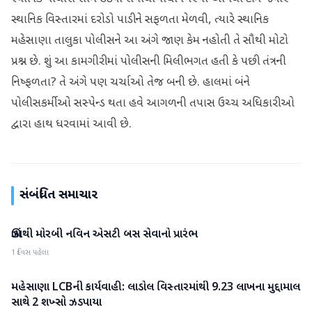
સ્થાનિક વિસ્તારમાં દરોડો પાડીને સફળતા મેળવી, ત્યારે સ્થાનિક
મહેસાણા તાલુકા પોલીસને આ અંગે જાણ કેમ નહોતી તે સૌથી મોટો
પ્રશ્ન છે. શું આ કામગીરીમાં પોલીસની મિલીભગત હતી કે પછી તંત્રની
નિષ્ફળતા? તે અંગે પણ ચર્ચાઓ તેજ બની છે. હાલમાં બંને
પોલીસકર્મીઓ સસ્પેન્ડ થતા હવે આગળની તપાસ ઉચ્ચ અધિકારીઓ
દ્વારા હાથ ધરવામાં આવી છે.
સંબંધિત સમાચાર
ઊંઝાથી મોરબી નવિન એસટી બસ સેવાનો પ્રારંભ
મહેસાણા
1 દિવસ પહેલા
મહેસાણા LCBની કાર્યવાહી: લાડોલ વિસ્તારમાંથી 9.23 લાખના મુદ્દામાલ
મહેસાણા
સાથે 2 શખ્સો ઝડપાયા