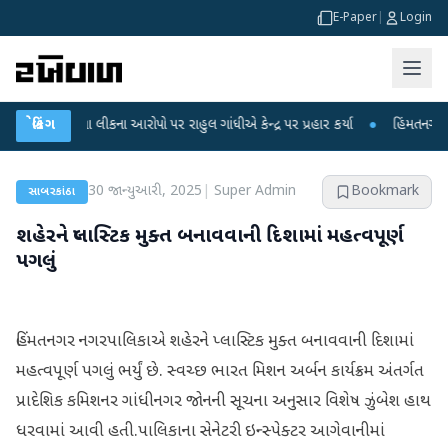
E-Paper
|
Login
ીક્ષા લીકના આરોપો પર રાહુલ ગાંધીએ કેન્દ્ર પર પ્રહાર કર્યા
બ્રેકિંગ
●
હિંમતનગરમાં રહસ્યમ
30 જાન્યુઆરી, 2025
|
Super Admin
Bookmark
સાબરકાંઠા
શહેરને પ્લાસ્ટિક મુક્ત બનાવવાની દિશામાં મહત્વપૂર્ણ
પગલું
હિંમતનગર નગરપાલિકાએ શહેરને પ્લાસ્ટિક મુક્ત બનાવવાની દિશામાં
મહત્વપૂર્ણ પગલું ભર્યું છે. સ્વચ્છ ભારત મિશન અર્બન કાર્યક્રમ અંતર્ગત
પ્રાદેશિક કમિશનર ગાંધીનગર જોનની સૂચના અનુસાર વિશેષ ઝુંબેશ હાથ
ધરવામાં આવી હતી.પાલિકાના સેનેટરી ઇન્સ્પેક્ટર આગેવાનીમાં