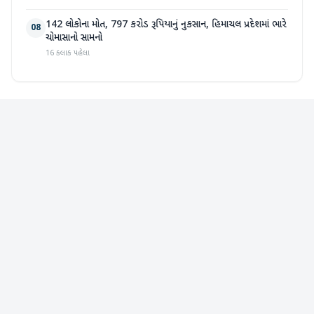
142 લોકોના મોત, 797 કરોડ રૂપિયાનું નુકસાન, હિમાચલ પ્રદેશમાં ભારે
08
ચોમાસાનો સામનો
16 કલાક પહેલા