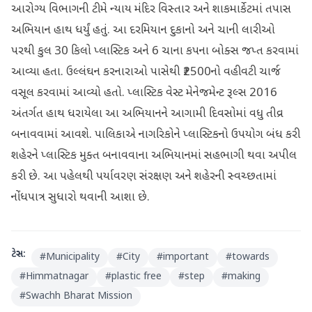
આરોગ્ય વિભાગની ટીમે ન્યાય મંદિર વિસ્તાર અને શાકમાર્કેટમાં તપાસ
અભિયાન હાથ ધર્યું હતું. આ દરમિયાન દુકાનો અને ચાની લારીઓ
પરથી કુલ 30 કિલો પ્લાસ્ટિક અને 6 ચાના કપના બોક્સ જપ્ત કરવામાં
આવ્યા હતા. ઉલ્લંઘન કરનારાઓ પાસેથી ₹2500નો વહીવટી ચાર્જ
વસૂલ કરવામાં આવ્યો હતો. પ્લાસ્ટિક વેસ્ટ મેનેજમેન્ટ રૂલ્સ 2016
અંતર્ગત હાથ ધરાયેલા આ અભિયાનને આગામી દિવસોમાં વધુ તીવ્ર
બનાવવામાં આવશે. પાલિકાએ નાગરિકોને પ્લાસ્ટિકનો ઉપયોગ બંધ કરી
શહેરને પ્લાસ્ટિક મુક્ત બનાવવાના અભિયાનમાં સહભાગી થવા અપીલ
કરી છે. આ પહેલથી પર્યાવરણ સંરક્ષણ અને શહેરની સ્વચ્છતામાં
નોંધપાત્ર સુધારો થવાની આશા છે.
ટેગ્સ:
#
Municipality
#
City
#
important
#
towards
#
Himmatnagar
#
plastic free
#
step
#
making
#
Swachh Bharat Mission