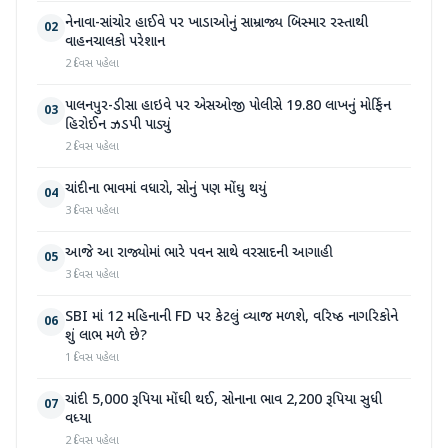
નેનાવા-સાંચોર હાઈવે પર ખાડાઓનું સામ્રાજ્ય બિસ્માર રસ્તાથી
02
વાહનચાલકો પરેશાન
2 દિવસ પહેલા
પાલનપુર-ડીસા હાઇવે પર એસઓજી પોલીસે 19.80 લાખનું મોર્ફિન
03
હિરોઈન ઝડપી પાડ્યું
2 દિવસ પહેલા
ચાંદીના ભાવમાં વધારો, સોનું પણ મોંઘુ થયું
04
3 દિવસ પહેલા
આજે આ રાજ્યોમાં ભારે પવન સાથે વરસાદની આગાહી
05
3 દિવસ પહેલા
SBI માં 12 મહિનાની FD પર કેટલું વ્યાજ મળશે, વરિષ્ઠ નાગરિકોને
06
શું લાભ મળે છે?
1 દિવસ પહેલા
ચાંદી 5,000 રૂપિયા મોંઘી થઈ, સોનાના ભાવ 2,200 રૂપિયા સુધી
07
વધ્યા
2 દિવસ પહેલા