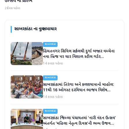
ઉત્સવ'નો પ્રારંભ
2 દિવસ પહેલા
સાબરકાંઠા
ના વધુ સમાચાર
સાબરકાંઠા
હિંમતનગર સિવિલ સર્કલથી દુર્ગા બજાર વચ્ચેના
નવા બ્રિજ પર ચાર વિશાળ સ્ટીલ ગર્ડર
સફળતાપૂર્વક લોન્ચ
14 કલાક પહેલા
સાબરકાંઠા
સાબરકાંઠામાં તિરંગા અને કળશયાત્રાનો માહોલ:
11થી 16 ઓગસ્ટ દરમિયાન ભાજપ વિશેષ
કાર્યક્રમો યોજશે
14 કલાક પહેલા
સાબરકાંઠા
સાબરકાંઠા જિલ્લા પંચાયતમાં ‘નારી વંદન ઉત્સવ’
અંતર્ગત ‘મહિલા નેતૃત્વ દિવસ’ની ભવ્ય ઉજવણી