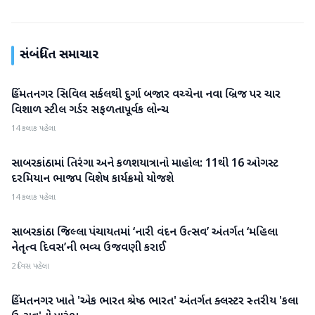
સંબંધિત સમાચાર
હિંમતનગર સિવિલ સર્કલથી દુર્ગા બજાર વચ્ચેના નવા બ્રિજ પર ચાર
સાબરકાંઠા
વિશાળ સ્ટીલ ગર્ડર સફળતાપૂર્વક લોન્ચ
14 કલાક પહેલા
સાબરકાંઠામાં તિરંગા અને કળશયાત્રાનો માહોલ: 11થી 16 ઓગસ્ટ
સાબરકાંઠા
દરમિયાન ભાજપ વિશેષ કાર્યક્રમો યોજશે
14 કલાક પહેલા
સાબરકાંઠા જિલ્લા પંચાયતમાં ‘નારી વંદન ઉત્સવ’ અંતર્ગત ‘મહિલા
સાબરકાંઠા
નેતૃત્વ દિવસ’ની ભવ્ય ઉજવણી કરાઈ
2 દિવસ પહેલા
હિંમતનગર ખાતે 'એક ભારત શ્રેષ્ઠ ભારત' અંતર્ગત ક્લસ્ટર સ્તરીય 'કલા
સાબરકાંઠા