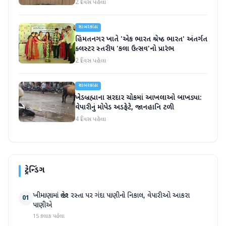
કરાઈ
2 દિવસ પહેલા
સાબરકાંઠા
હિંમતનગર ખાતે 'એક ભારત શ્રેષ્ઠ ભારત' અંતર્ગત
ક્લસ્ટર સ્તરીય 'કલા ઉત્સવ'નો પ્રારંભ
2 દિવસ પહેલા
સાબરકાંઠા
ખેડબ્રહ્માના સરદાર ચોકમાં આખલાઓ બાખડ્યા:
વેપારીનું મોપેડ અડફેટે, જાનહાનિ ટળી
4 દિવસ પહેલા
ટ્રેન્ડિંગ
ખીમાણામાં જાહેર રસ્તા પર ગંદા પાણીનો નિકાલ, વેપારીઓ આકરા
01
પાણીએ
15 કલાક પહેલા