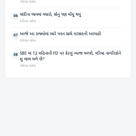
4 દિવસ પહેલા
ચાંદીના ભાવમાં વધારો, સોનું પણ મોંઘુ થયું
06
6 દિવસ પહેલા
આજે આ રાજ્યોમાં ભારે પવન સાથે વરસાદની આગાહી
07
6 દિવસ પહેલા
SBI માં 12 મહિનાની FD પર કેટલું વ્યાજ મળશે, વરિષ્ઠ નાગરિકોને
08
શું લાભ મળે છે?
4 દિવસ પહેલા