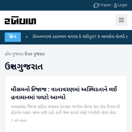
E-Paper
|
Login
ર્યા
બ્રેકિંગ
●
હિંમતનગરમાં રહસ્યમય વાયરસ કે ચાંદીપુરા? 6 બાળકોના મોતથી ફફડાટ
●
હોમ
/
ગુજરાત
/
ઉત્તર ગુજરાત
ઉત્તર ગુજરાત
મૌસમનો મિજાજ : વાતાવરણમાં અસ્થિરતાને લઈ
બનાસકાંઠા
હવામાનમાં પલટો આવ્યો
બનાસકાંઠા જિલ્લા સહિત રાજ્યના કેટલાક ભાગોમાં છેલ્લા ચાર પાંચ દિવસ થી
હીટવેવ અસર જોવા મળી રહી હતી જેના કારણે લોકો ગરમીથી તોબા પોકારી
ઉઠ્યાતા પરંતુ દેશના વિવિધ ભાગોમાં કેટલીક સિસ્ટમો સક્રિય થતા
1 વર્ષ પહેલા
વાતાવરણમ...