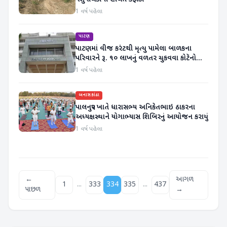
1 વર્ષ પહેલા
પાટણ
પાટણમાં વીજ કરંટથી મૃત્યુ પામેલા બાળકના
પરિવારને રૂ. ૧૦ લાખનું વળતર ચુકવવા કોટૅનો
આદેશ
1 વર્ષ પહેલા
બનાસકાંઠા
પાલનપુર ખાતે ધારાસભ્ય અનિકેતભાઇ ઠાકરના
અધ્યક્ષસ્થાને યોગાભ્યાસ શિબિરનું આયોજન કરાયું
1 વર્ષ પહેલા
←
આગળ
...
...
1
333
334
335
437
પાછળ
→