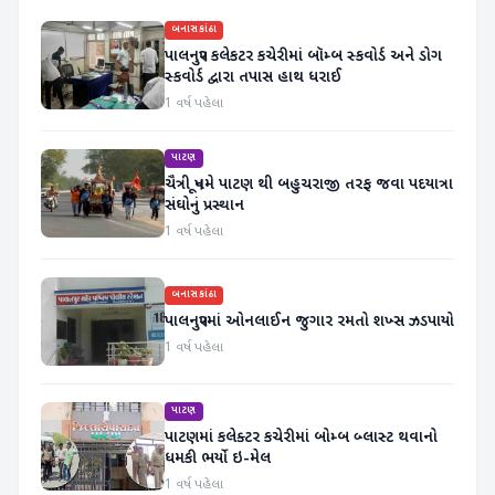
બનાસકાંઠા
પાલનપુર કલેકટર કચેરીમાં બૉમ્બ સ્કવોર્ડ અને ડોગ
સ્કવોર્ડ દ્વારા તપાસ હાથ ધરાઈ
1 વર્ષ પહેલા
પાટણ
ચૈત્રી પૂનમે પાટણ થી બહુચરાજી તરફ જવા પદયાત્રા
સંઘોનું પ્રસ્થાન
1 વર્ષ પહેલા
બનાસકાંઠા
પાલનપુરમાં ઓનલાઈન જુગાર રમતો શખ્સ ઝડપાયો
1 વર્ષ પહેલા
પાટણ
પાટણમાં કલેક્ટર કચેરીમાં બોમ્બ બ્લાસ્ટ થવાનો
ધમકી ભર્યો ઇ-મેલ
1 વર્ષ પહેલા