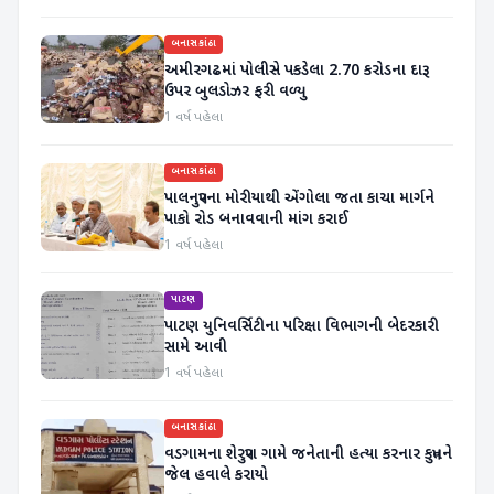
બનાસકાંઠા
અમીરગઢમાં પોલીસે પકડેલા 2.70 કરોડના દારૂ
ઉપર બુલડોઝર ફરી વળ્યુ
1 વર્ષ પહેલા
બનાસકાંઠા
પાલનપુરના મોરીયાથી એંગોલા જતા કાચા માર્ગને
પાકો રોડ બનાવવાની માંગ કરાઈ
1 વર્ષ પહેલા
પાટણ
પાટણ યુનિવર્સિટીના પરિક્ષા વિભાગની બેદરકારી
સામે આવી
1 વર્ષ પહેલા
બનાસકાંઠા
વડગામના શેરપુરા ગામે જનેતાની હત્યા કરનાર કપુતને
જેલ હવાલે કરાયો