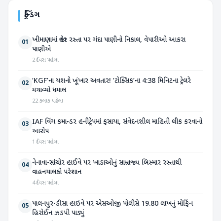
ટ્રેન્ડિંગ
ખીમાણામાં જાહેર રસ્તા પર ગંદા પાણીનો નિકાલ, વેપારીઓ આકરા
01
પાણીએ
2 દિવસ પહેલા
‘KGF’ના યશનો ખૂંખાર અવતાર! ‘ટોક્સિક’ના 4:38 મિનિટના ટ્રેલરે
02
મચાવ્યો ધમાલ
22 કલાક પહેલા
IAF વિંગ કમાન્ડર હનીટ્રેપમાં ફસાયા, સંવેદનશીલ માહિતી લીક કરવાનો
03
આરોપ
1 દિવસ પહેલા
નેનાવા-સાંચોર હાઈવે પર ખાડાઓનું સામ્રાજ્ય બિસ્માર રસ્તાથી
04
વાહનચાલકો પરેશાન
4 દિવસ પહેલા
પાલનપુર-ડીસા હાઇવે પર એસઓજી પોલીસે 19.80 લાખનું મોર્ફિન
05
હિરોઈન ઝડપી પાડ્યું