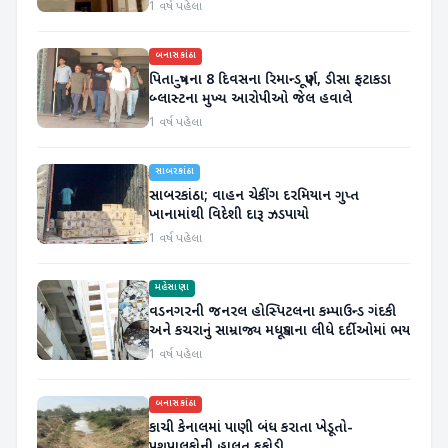
1 વર્ષ પહેલા
બનાસકાંઠા
પિતા-પુત્રના 8 દિવસના રિમાન્ડ પૂર્ણ, ડીસા ફટાકડા
બ્લાસ્ટના મુખ્ય આરોપીઓ જેલ હવાલે
1 વર્ષ પહેલા
સાબરકાંઠા
સાબરકાંઠા; વાહન ચેકીંગ દરમિયાન ગુપ્ત
ખાનામાંથી વિદેશી દારૂ ઝડપાયો
1 વર્ષ પહેલા
મહેસાણા
વડનગરની જનરલ હોસ્પિટલના કમ્પાઉન્ડ ગંદકી
અને કચરાનું સામ્રાજ્ય મધપૂડાના લીધે દર્દીઓમાં ભય
1 વર્ષ પહેલા
બનાસકાંઠા
કાચી કેનાલમાં પાણી બંધ કરાતા ખેડૂતો-
પશુપાલકોની હાલત કફોડી