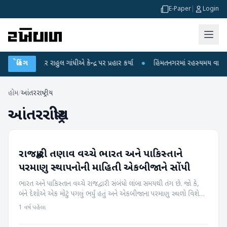
E-Paper
|
Login
 પર રાહુલ ગાંધીએ કેન્દ્ર પર પ્રહાર કર્યા
બ્રેકિંગ
●
હિંમતનગરમાં રહસ્યમય વાયરસ કે ચાંદી
હોમ
/
આંતરરાષ્ટ્રીય
આંતરરાષ્ટ્રીય
રાજદ્વારી તણાવ વચ્ચે ભારત અને પાકિસ્તાને
આંતરરાષ્ટ્રીય
પરમાણુ સ્થાપનોની માહિતી એકબીજાને સોંપી
ભારત અને પાકિસ્તાન વચ્ચે રાજદ્વારી સંબંધો લાંબા સમયથી તંગ છે. જો કે,
બંને દેશોએ એક મોટું પગલું ભર્યું હતું અને એકબીજાના પરમાણુ સ્થળો વિશે
માહિતીની આપલે કરી હતી. ભારતના વિદેશ મંત્રાલયે આ સંબંધમાં એક અપ...
1 વર્ષ પહેલા