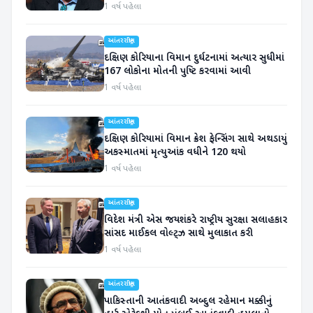
1 વર્ષ પહેલા
આંતરરાષ્ટ્રીય
દક્ષિણ કોરિયાના વિમાન દુર્ઘટનામાં અત્યાર સુધીમાં
167 લોકોના મોતની પુષ્ટિ કરવામાં આવી
1 વર્ષ પહેલા
આંતરરાષ્ટ્રીય
દક્ષિણ કોરિયામાં વિમાન ક્રેશ ફેન્સિંગ સાથે અથડાયું
અકસ્માતમાં મૃત્યુઆંક વધીને 120 થયો
1 વર્ષ પહેલા
આંતરરાષ્ટ્રીય
વિદેશ મંત્રી એસ જયશંકરે રાષ્ટ્રીય સુરક્ષા સલાહકાર
સાંસદ માઈકલ વોલ્ટ્ઝ સાથે મુલાકાત કરી
1 વર્ષ પહેલા
આંતરરાષ્ટ્રીય
પાકિસ્તાની આતંકવાદી અબ્દુલ રહેમાન મક્કીનું