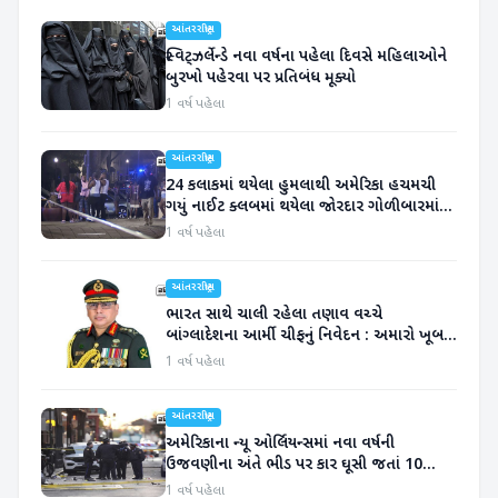
આંતરરાષ્ટ્રીય
સ્વિટ્ઝર્લેન્ડે નવા વર્ષના પહેલા દિવસે મહિલાઓને
બુરખો પહેરવા પર પ્રતિબંધ મૂક્યો
1 વર્ષ પહેલા
આંતરરાષ્ટ્રીય
24 કલાકમાં થયેલા હુમલાથી અમેરિકા હચમચી
ગયું નાઈટ ક્લબમાં થયેલા જોરદાર ગોળીબારમાં
11 લોકોના મોત
1 વર્ષ પહેલા
આંતરરાષ્ટ્રીય
ભારત સાથે ચાલી રહેલા તણાવ વચ્ચે
બાંગ્લાદેશના આર્મી ચીફનું નિવેદન : અમારો ખૂબ
જ ખાસ સંબંધ
1 વર્ષ પહેલા
આંતરરાષ્ટ્રીય
અમેરિકાના ન્યૂ ઓર્લિયન્સમાં નવા વર્ષની
ઉજવણીના અંતે ભીડ પર કાર ઘૂસી જતાં 10
લોકોનાં મોત
1 વર્ષ પહેલા