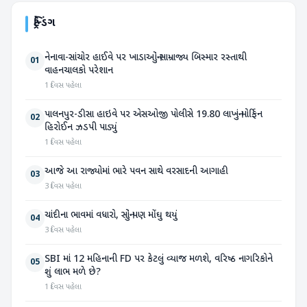
ટ્રેન્ડિંગ
નેનાવા-સાંચોર હાઈવે પર ખાડાઓનું સામ્રાજ્ય બિસ્માર રસ્તાથી
01
વાહનચાલકો પરેશાન
1 દિવસ પહેલા
પાલનપુર-ડીસા હાઇવે પર એસઓજી પોલીસે 19.80 લાખનું મોર્ફિન
02
હિરોઈન ઝડપી પાડ્યું
1 દિવસ પહેલા
આજે આ રાજ્યોમાં ભારે પવન સાથે વરસાદની આગાહી
03
3 દિવસ પહેલા
ચાંદીના ભાવમાં વધારો, સોનું પણ મોંઘુ થયું
04
3 દિવસ પહેલા
SBI માં 12 મહિનાની FD પર કેટલું વ્યાજ મળશે, વરિષ્ઠ નાગરિકોને
05
શું લાભ મળે છે?
1 દિવસ પહેલા