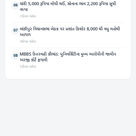
ચાંદી 5,000 રૂપિયા મોંઘી થઈ, સોનાના ભાવ 2,200 રૂપિયા સુધી
06
વધ્યા
2 દિવસ પહેલા
બાંકીપુર વિધાનસભા બેઠક પર પ્રશાંત કિશોર 8,000 થી વધુ મતોથી
07
આગળ
4 દિવસ પહેલા
MBBS ઉત્તરવહી કૌભાંડ: યુનિવર્સિટીના મુખ્ય આરોપીની જામીન
08
અરજી કોર્ટે ફગાવી
5 દિવસ પહેલા