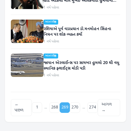
હાર્ટ એટેકથી મોત મુંબઈ આતંકવાદી હુમલાનો
આરોપી
1 વર્ષ પહેલા
આંતરરાષ્ટ્રીય
રશિયાએ પૂર્વ વડાપ્રધાન ડૉ.મનમોહન સિંહના
નિધન પર શોક વ્યક્ત કર્યો
1 વર્ષ પહેલા
આંતરરાષ્ટ્રીય
જાપાન એરલાઈન્સ પર સાયબર હુમલો 20 થી વધુ
સ્થાનિક ફ્લાઈટ્સ મોડી પડી
1 વર્ષ પહેલા
←
આગળ
...
...
1
268
269
270
274
પાછળ
→