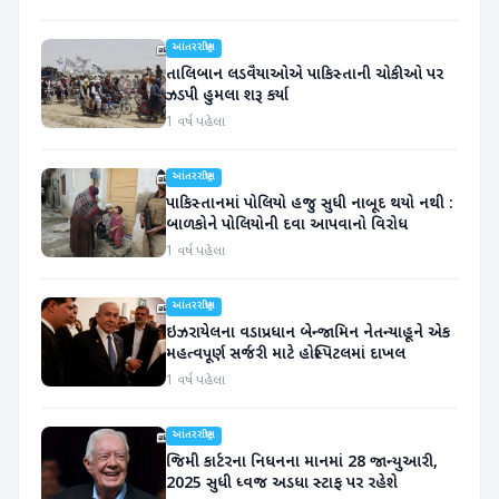
આંતરરાષ્ટ્રીય
તાલિબાન લડવૈયાઓએ પાકિસ્તાની ચોકીઓ પર
ઝડપી હુમલા શરૂ કર્યા
1 વર્ષ પહેલા
આંતરરાષ્ટ્રીય
પાકિસ્તાનમાં પોલિયો હજુ સુધી નાબૂદ થયો નથી :
બાળકોને પોલિયોની દવા આપવાનો વિરોધ
1 વર્ષ પહેલા
આંતરરાષ્ટ્રીય
ઇઝરાયેલના વડાપ્રધાન બેન્જામિન નેતન્યાહૂને એક
મહત્વપૂર્ણ સર્જરી માટે હોસ્પિટલમાં દાખલ
1 વર્ષ પહેલા
આંતરરાષ્ટ્રીય
જિમી કાર્ટરના નિધનના માનમાં 28 જાન્યુઆરી,
2025 સુધી ધ્વજ અડધા સ્ટાફ પર રહેશે