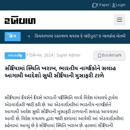
E-Paper
|
Login
 કર્યા
બ્રેકિંગ
●
હિંમતનગરમાં રહસ્યમય વાયરસ કે ચાંદીપુરા? 6 બાળકોના મોતથી ફફડાટ
●
7 ડિસેમ્બર, 2024
|
Super Admin
Bookmark
આંતરરાષ્ટ્રીય
સીરિયામાં સ્થિતિ ખરાબ, ભારતીય નાગરિકોને સલાહ
આગામી આદેશો સુધી સીરિયાની મુસાફરી ટાળે
સીરિયામાં દિવસેને દિવસે બગડતી પરિસ્થિતિ વચ્ચે વિદેશ મંત્રાલયે ટ્રાવેલ
એડવાઈઝરી જારી કરી છે. આ એડવાઈઝરીમાં ભારતીય નાગરિકોને
આગામી આદેશ સુધી સીરિયાની મુસાફરી ટાળવાની સલાહ આપવામાં
આવી છે. વિદેશ મંત્રાલય દ્વારા જારી કરવામાં આવેલી આ એડવાઈઝરીમાં
કહેવામાં આવ્યું છે કે સીરિયામાં સ્થિતિ ખરાબ છે. હાલમાં સીરિયાની