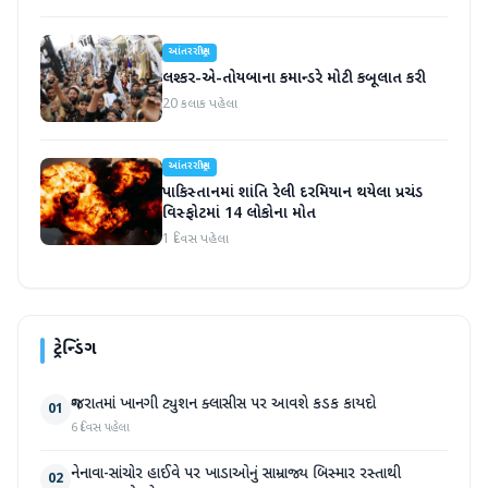
આંતરરાષ્ટ્રીય
લશ્કર-એ-તોયબાના કમાન્ડરે મોટી કબૂલાત કરી
20 કલાક પહેલા
આંતરરાષ્ટ્રીય
પાકિસ્તાનમાં શાંતિ રેલી દરમિયાન થયેલા પ્રચંડ
વિસ્ફોટમાં 14 લોકોના મોત
1 દિવસ પહેલા
ટ્રેન્ડિંગ
ગુજરાતમાં ખાનગી ટ્યુશન ક્લાસીસ પર આવશે કડક કાયદો
01
6 દિવસ પહેલા
નેનાવા-સાંચોર હાઈવે પર ખાડાઓનું સામ્રાજ્ય બિસ્માર રસ્તાથી
02