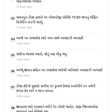
વાહનચાલકો પરેશાન
13 કલાક પહેલા
પાલનપુર-ડીસા હાઇવે પર એસઓજી પોલીસે 19.80 લાખનું મોર્ફિન
03
હિરોઈન ઝડપી પાડ્યું
12 કલાક પહેલા
આજે આ રાજ્યોમાં ભારે પવન સાથે વરસાદની આગાહી
04
1 દિવસ પહેલા
ચાંદીના ભાવમાં વધારો, સોનું પણ મોંઘુ થયું
05
1 દિવસ પહેલા
આજે ગુજરાત સહિત આ રાજ્યોમાં ભારેથી અતિભારે વરસાદની આગાહી
06
5 દિવસ પહેલા
ડીસા કોર્ટનો ચુકાદો: સગીરા પર દુષ્કર્મ કેસમાં આરોપીને ૨૦ વર્ષની
07
સખત કેદ અને ૫ લાખ વળતર
6 દિવસ પહેલા
ગુજરાતમાં ભારે વરસાદને લઈને રેડ એલર્ટ જાહેર, ઘણા જિલ્લાઓમાં
08
શાળાઓ અને કોલેજો બંધ