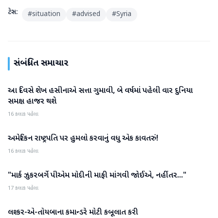
ટેગ્સ:
#
situation
#
advised
#
Syria
સંબંધિત સમાચાર
આ દિવસે શેખ હસીનાએ સત્તા ગુમાવી, બે વર્ષમાં પહેલી વાર દુનિયા
આંતરરાષ્ટ્રીય
સમક્ષ હાજર થશે
16 કલાક પહેલા
અમેરિકન રાષ્ટ્રપતિ પર હુમલો કરવાનું વધુ એક કાવતરું!
આંતરરાષ્ટ્રીય
16 કલાક પહેલા
"માર્ક ઝુકરબર્ગે પીએમ મોદીની માફી માંગવી જોઈએ, નહીંતર..."
આંતરરાષ્ટ્રીય
17 કલાક પહેલા
લશ્કર-એ-તોયબાના કમાન્ડરે મોટી કબૂલાત કરી
આંતરરાષ્ટ્રીય