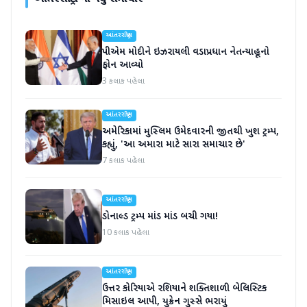
આંતરરાષ્ટ્રીય
પીએમ મોદીને ઇઝરાયલી વડાપ્રધાન નેતન્યાહૂનો
ફોન આવ્યો
3 કલાક પહેલા
આંતરરાષ્ટ્રીય
અમેરિકામાં મુસ્લિમ ઉમેદવારની જીતથી ખુશ ટ્રમ્પ,
કહ્યું, 'આ અમારા માટે સારા સમાચાર છે'
7 કલાક પહેલા
આંતરરાષ્ટ્રીય
ડોનાલ્ડ ટ્રમ્પ માંડ માંડ બચી ગયા!
10 કલાક પહેલા
આંતરરાષ્ટ્રીય
ઉત્તર કોરિયાએ રશિયાને શક્તિશાળી બેલિસ્ટિક
મિસાઇલ આપી, યુક્રેન ગુસ્સે ભરાયું