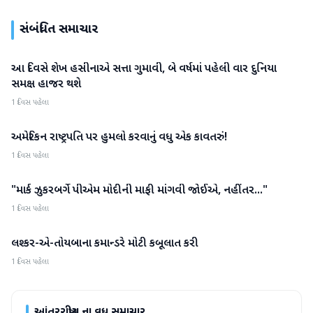
સંબંધિત સમાચાર
આ દિવસે શેખ હસીનાએ સત્તા ગુમાવી, બે વર્ષમાં પહેલી વાર દુનિયા
આંતરરાષ્ટ્રીય
સમક્ષ હાજર થશે
1 દિવસ પહેલા
અમેરિકન રાષ્ટ્રપતિ પર હુમલો કરવાનું વધુ એક કાવતરું!
આંતરરાષ્ટ્રીય
1 દિવસ પહેલા
"માર્ક ઝુકરબર્ગે પીએમ મોદીની માફી માંગવી જોઈએ, નહીંતર..."
આંતરરાષ્ટ્રીય
1 દિવસ પહેલા
લશ્કર-એ-તોયબાના કમાન્ડરે મોટી કબૂલાત કરી
આંતરરાષ્ટ્રીય
1 દિવસ પહેલા
આંતરરાષ્ટ્રીય
ના વધુ સમાચાર