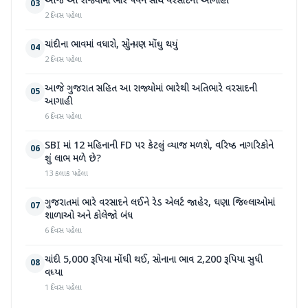
આજે આ રાજ્યોમાં ભારે પવન સાથે વરસાદની આગાહી
03
2 દિવસ પહેલા
ચાંદીના ભાવમાં વધારો, સોનું પણ મોંઘુ થયું
04
2 દિવસ પહેલા
આજે ગુજરાત સહિત આ રાજ્યોમાં ભારેથી અતિભારે વરસાદની
05
આગાહી
6 દિવસ પહેલા
SBI માં 12 મહિનાની FD પર કેટલું વ્યાજ મળશે, વરિષ્ઠ નાગરિકોને
06
શું લાભ મળે છે?
13 કલાક પહેલા
ગુજરાતમાં ભારે વરસાદને લઈને રેડ એલર્ટ જાહેર, ઘણા જિલ્લાઓમાં
07
શાળાઓ અને કોલેજો બંધ
6 દિવસ પહેલા
ચાંદી 5,000 રૂપિયા મોંઘી થઈ, સોનાના ભાવ 2,200 રૂપિયા સુધી
08
વધ્યા
1 દિવસ પહેલા