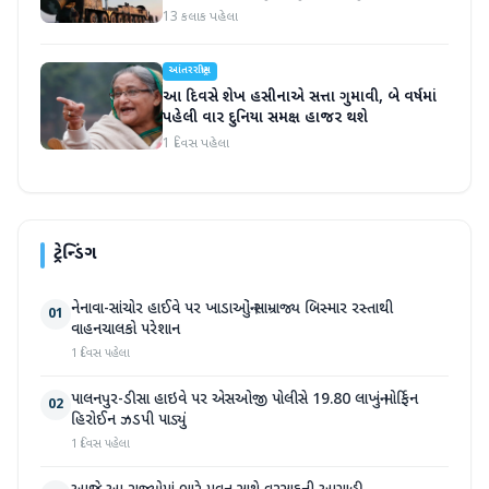
13 કલાક પહેલા
આંતરરાષ્ટ્રીય
આ દિવસે શેખ હસીનાએ સત્તા ગુમાવી, બે વર્ષમાં
પહેલી વાર દુનિયા સમક્ષ હાજર થશે
1 દિવસ પહેલા
ટ્રેન્ડિંગ
નેનાવા-સાંચોર હાઈવે પર ખાડાઓનું સામ્રાજ્ય બિસ્માર રસ્તાથી
01
વાહનચાલકો પરેશાન
1 દિવસ પહેલા
પાલનપુર-ડીસા હાઇવે પર એસઓજી પોલીસે 19.80 લાખનું મોર્ફિન
02
હિરોઈન ઝડપી પાડ્યું
1 દિવસ પહેલા