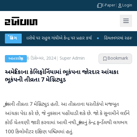
E-Paper
|
Login
ા આરોપો પર રાહુલ ગાંધીએ કેન્દ્ર પર પ્રહાર કર્યા
બ્રેકિંગ
●
હિંમતનગરમાં રહસ્યમય વાયરસ ક
6 ડિસેમ્બર, 2024
|
Super Admin
Bookmark
આંતરરાષ્ટ્રીય
અમેરિકાના કેલિફોર્નિયામાં ભૂકંપના જોરદાર આંચકા
ભૂકંપની તીવ્રતા 7 મેગ્નિટ્યુડ
ભૂકંપની તીવ્રતા 7 મેગ્નિટ્યુડ હતી. આ તીવ્રતાના ધરતીકંપો મજબૂત
આંચકા પેદા કરે છે, જે નુકસાન પહોંચાડી શકે છે. જો કે સુનામીને લઈને
કોઈ ચેતવણી જારી કરવામાં આવી નથી. ભૂકંપનું કેન્દ્ર ફર્ન્ડેલથી લગભગ
100 કિલોમીટર દક્ષિણ પશ્ચિમમાં હતું.