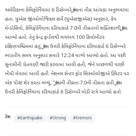
અમેરિકાના કેલિફોર્નિયામાં 6 ડિસેમ્બરે ભૂકંપના તીવ્ર આંચકા અનુભવાયા
હતા. યુએસ જીઓલોજિકલ સર્વે (યુએસજીએસ) અનુસાર, કેપ
મેન્ડોસિનો, કેલિફોર્નિયાના દરિયાકાંઠે 7.0ની તીવ્રતાનો શક્તિશાળી ભૂકંપ
આવ્યો હતો. તેનું કેન્દ્ર ફર્ન્ડેલથી લગભગ 100 કિલોમીટર
દક્ષિણપશ્ચિમમાં હતું. ભૂકંપ ઉત્તરી કેલિફોર્નિયાના દરિયાકાંઠે 6 ડિસેમ્બરે
ભારતીય સમય અનુસાર સવારે 12:24 વાગ્યે આવ્યો હતો. આ પછી
સુનામીની ચેતવણી જારી કરવામાં આવી હતી, જેને પાછળથી પાછી
ખેંચી લેવામાં આવી હતી. નેશનલ સેન્ટર ફોર સિસ્મોલોજીએ ટ્વિટર પર
એક પોસ્ટ શેર કરતા લખ્યું, "ભૂકંપની તીવ્રતા 7.0ની તીવ્રતા હતી. ભૂકંપ
ઉત્તરી કેલિફોર્નિયાના દરિયાકાંઠે 6 ડિસેમ્બરે મોડી રાત્રે આવ્યો હતો.
ટેગ્સ:
#
Earthquake
#
Strong
#
tremors