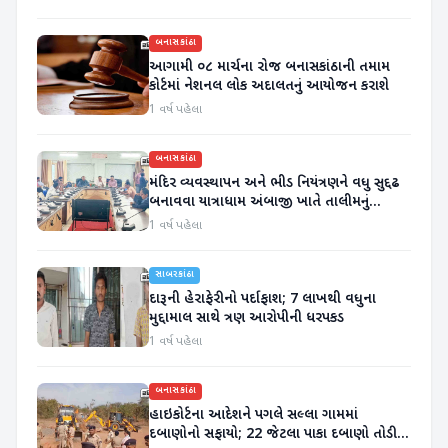
બનાસકાંઠા
આગામી ૦૮ માર્ચના રોજ બનાસકાંઠાની તમામ
કોર્ટમાં નેશનલ લોક અદાલતનું આયોજન કરાશે
1 વર્ષ પહેલા
બનાસકાંઠા
મંદિર વ્યવસ્થાપન અને ભીડ નિયંત્રણને વધુ સુદ્દઢ
બનાવવા યાત્રાધામ અંબાજી ખાતે તાલીમનું
આયોજન કરાયું
1 વર્ષ પહેલા
સાબરકાંઠા
દારૂની હેરાફેરીનો પર્દાફાશ; 7 લાખથી વધુના
મુદ્દામાલ સાથે ત્રણ આરોપીની ધરપકડ
1 વર્ષ પહેલા
બનાસકાંઠા
હાઇકોર્ટના આદેશને પગલે સલ્લા ગામમાં
દબાણોનો સફાયો; 22 જેટલા પાકા દબાણો તોડી