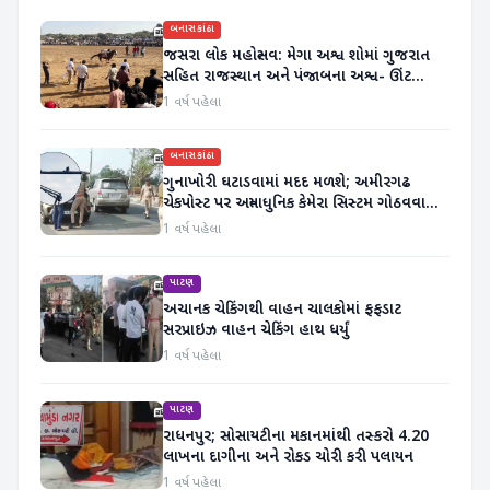
બનાસકાંઠા
જસરા લોક મહોત્સવ: મેગા અશ્વ શોમાં ગુજરાત
સહિત રાજસ્થાન અને પંજાબના અશ્વ- ઊંટ
સવારો ઉમટ્યા
1 વર્ષ પહેલા
બનાસકાંઠા
ગુનાખોરી ઘટાડવામાં મદદ મળશે; અમીરગઢ
ચેકપોસ્ટ પર અત્યાધુનિક કેમેરા સિસ્ટમ ગોઠવવામાં
આવી
1 વર્ષ પહેલા
પાટણ
અચાનક ચેકિંગથી વાહન ચાલકોમાં ફફડાટ
સરપ્રાઇઝ વાહન ચેકિંગ હાથ ધર્યું
1 વર્ષ પહેલા
પાટણ
રાધનપુર; સોસાયટીના મકાનમાંથી તસ્કરો 4.20
લાખના દાગીના અને રોકડ ચોરી કરી પલાયન
1 વર્ષ પહેલા