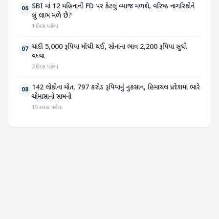
SBI માં 12 મહિનાની FD પર કેટલું વ્યાજ મળશે, વરિષ્ઠ નાગરિકોને
06
શું લાભ મળે છે?
1 દિવસ પહેલા
ચાંદી 5,000 રૂપિયા મોંઘી થઈ, સોનાના ભાવ 2,200 રૂપિયા સુધી
07
વધ્યા
2 દિવસ પહેલા
142 લોકોના મોત, 797 કરોડ રૂપિયાનું નુકસાન, હિમાચલ પ્રદેશમાં ભારે
08
ચોમાસાનો સામનો
15 કલાક પહેલા