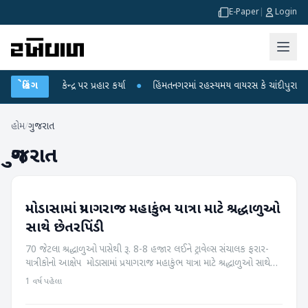
E-Paper
|
Login
એ કેન્દ્ર પર પ્રહાર કર્યા
બ્રેકિંગ
●
હિંમતનગરમાં રહસ્યમય વાયરસ કે ચાંદીપુરા? 6 બાળકોન
હોમ
/
ગુજરાત
ગુજરાત
મોડાસામાં પ્રયાગરાજ મહાકુંભ યાત્રા માટે શ્રદ્ધાળુઓ
અરવલ્લી
સાથે છેતરપિંડી
70 જેટલા શ્રદ્ધાળુઓ પાસેથી રૂ. 8-8 હજાર લઈને ટ્રાવેલ્સ સંચાલક ફરાર-
યાત્રીકોનો આક્ષેપ મોડાસામાં પ્રયાગરાજ મહાકુંભ યાત્રા માટે શ્રદ્ધાળુઓ સાથે
મોટી છેતરપિંડી સામે આવી છે. મોડાસા સબજેલ પાસેની ટૂર્સ એ...
1 વર્ષ પહેલા