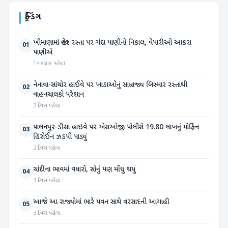
ટ્રેન્ડિંગ
ખીમાણામાં જાહેર રસ્તા પર ગંદા પાણીનો નિકાલ, વેપારીઓ આકરા
01
પાણીએ
14 કલાક પહેલા
નેનાવા-સાંચોર હાઈવે પર ખાડાઓનું સામ્રાજ્ય બિસ્માર રસ્તાથી
02
વાહનચાલકો પરેશાન
2 દિવસ પહેલા
પાલનપુર-ડીસા હાઇવે પર એસઓજી પોલીસે 19.80 લાખનું મોર્ફિન
03
હિરોઈન ઝડપી પાડ્યું
2 દિવસ પહેલા
ચાંદીના ભાવમાં વધારો, સોનું પણ મોંઘુ થયું
04
3 દિવસ પહેલા
આજે આ રાજ્યોમાં ભારે પવન સાથે વરસાદની આગાહી
05
3 દિવસ પહેલા