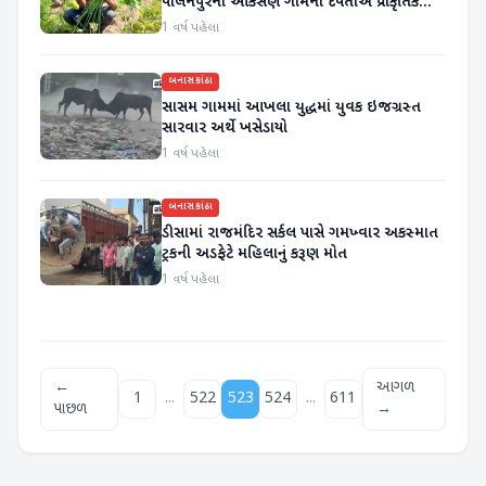
પાલનપુરના આકેસણ ગામના દંપતીએ પ્રાકૃતિક
ખેતી અપનાવી
1 વર્ષ પહેલા
બનાસકાંઠા
સાસમ ગામમાં આખલા યુદ્ધમાં યુવક ઇજગ્રસ્ત
સારવાર અર્થે ખસેડાયો
1 વર્ષ પહેલા
બનાસકાંઠા
ડીસામાં રાજમંદિર સર્કલ પાસે ગમખ્વાર અકસ્માત
ટ્રકની અડફેટે મહિલાનું કરૂણ મોત
1 વર્ષ પહેલા
←
આગળ
...
...
1
522
523
524
611
પાછળ
→