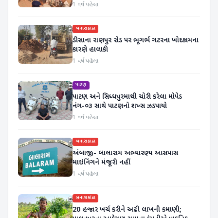
પડાયા
1 વર્ષ પહેલા
બનાસકાંઠા
ડીસાના રાણપુર રોડ પર ભૂગર્ભ ગટરના ખોદકામના
કારણે હાલાકી
1 વર્ષ પહેલા
પાટણ
પાટણ અને સિધ્ધપુરમાથી ચોરી કરેલા મોપેડ
નંગ-૦૩ સાથે પાટણનો શખ્સ ઝડપાયો
1 વર્ષ પહેલા
બનાસકાંઠા
અંબાજી- બાલારામ અભ્યારણ્ય આસપાસ
માઇનિંગને મંજૂરી નહીં
1 વર્ષ પહેલા
બનાસકાંઠા
20 હજાર ખર્ચ કરીને અઢી લાખની કમાણી;