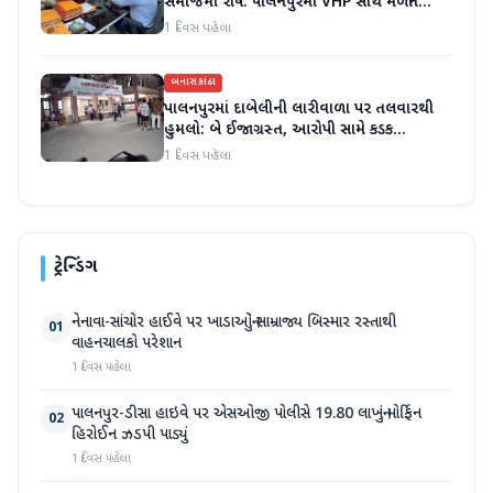
સમાજમાં રોષ: પાલનપુરમાં VHP સાથે મળીને
અધિક કલેક્ટરને આવેદનપત્ર આપ્યું
1 દિવસ પહેલા
બનાસકાંઠા
પાલનપુરમાં દાબેલીની લારીવાળા પર તલવારથી
હુમલો: બે ઈજાગ્રસ્ત, આરોપી સામે કડક
કાર્યવાહીની માંગ
1 દિવસ પહેલા
ટ્રેન્ડિંગ
નેનાવા-સાંચોર હાઈવે પર ખાડાઓનું સામ્રાજ્ય બિસ્માર રસ્તાથી
01
વાહનચાલકો પરેશાન
1 દિવસ પહેલા
પાલનપુર-ડીસા હાઇવે પર એસઓજી પોલીસે 19.80 લાખનું મોર્ફિન
02
હિરોઈન ઝડપી પાડ્યું
1 દિવસ પહેલા