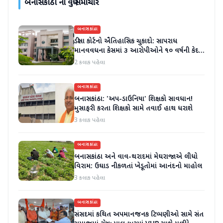
બનાસકાંઠા
ના વધુ સમાચાર
બનાસકાંઠા
ડીસા કોર્ટનો ઐતિહાસિક ચુકાદો: સાપરાધ
માનવવધના કેસમાં ૩ આરોપીઓને ૧૦ વર્ષની કેદ
અને ૬ લાખનો દંડ
2 કલાક પહેલા
બનાસકાંઠા
બનાસકાંઠા: 'અપ-ડાઉનિયા' શિક્ષકો સાવધાન!
મુસાફરી કરતા શિક્ષકો સામે તવાઈ હાથ ધરાશે
3 કલાક પહેલા
બનાસકાંઠા
બનાસકાંઠા અને વાવ-થરાદમાં મેઘરાજાએ લીધો
વિરામ: ઉઘાડ નીકળતાં ખેડૂતોમાં આનંદનો માહોલ
3 કલાક પહેલા
બનાસકાંઠા
સંસદમાં કથિત અપમાનજનક ટિપ્પણીઓ સામે સંત