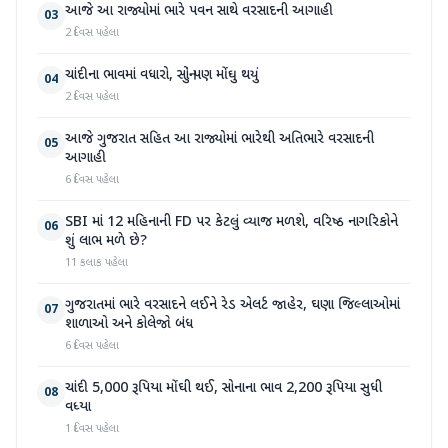
આજે આ રાજ્યોમાં ભારે પવન સાથે વરસાદની આગાહી
03
2 દિવસ પહેલા
ચાંદીના ભાવમાં વધારો, સોનું પણ મોંઘુ થયું
04
2 દિવસ પહેલા
આજે ગુજરાત સહિત આ રાજ્યોમાં ભારેથી અતિભારે વરસાદની
05
આગાહી
6 દિવસ પહેલા
SBI માં 12 મહિનાની FD પર કેટલું વ્યાજ મળશે, વરિષ્ઠ નાગરિકોને
06
શું લાભ મળે છે?
11 કલાક પહેલા
ગુજરાતમાં ભારે વરસાદને લઈને રેડ એલર્ટ જાહેર, ઘણા જિલ્લાઓમાં
07
શાળાઓ અને કોલેજો બંધ
6 દિવસ પહેલા
ચાંદી 5,000 રૂપિયા મોંઘી થઈ, સોનાના ભાવ 2,200 રૂપિયા સુધી
08
વધ્યા
1 દિવસ પહેલા