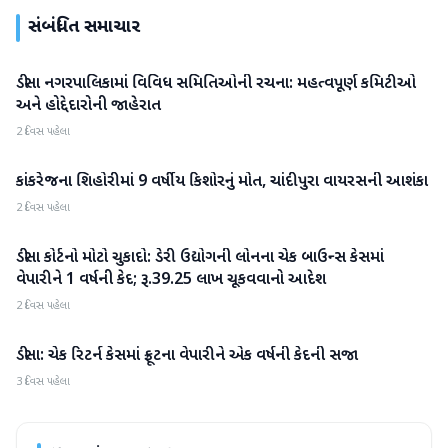
સંબંધિત સમાચાર
ડીસા નગરપાલિકામાં વિવિધ સમિતિઓની રચના: મહત્વપૂર્ણ કમિટીઓ
બનાસકાંઠા
અને હોદ્દેદારોની જાહેરાત
2 દિવસ પહેલા
કાંકરેજના શિહોરીમાં 9 વર્ષીય કિશોરનું મોત, ચાંદીપુરા વાયરસની આશંકા
બનાસકાંઠા
2 દિવસ પહેલા
ડીસા કોર્ટનો મોટો ચુકાદો: ડેરી ઉદ્યોગની લોનના ચેક બાઉન્સ કેસમાં
બનાસકાંઠા
વેપારીને 1 વર્ષની કેદ; રૂ.39.25 લાખ ચૂકવવાનો આદેશ
2 દિવસ પહેલા
ડીસા: ચેક રિટર્ન કેસમાં ફ્રૂટના વેપારીને એક વર્ષની કેદની સજા
બનાસકાંઠા
3 દિવસ પહેલા