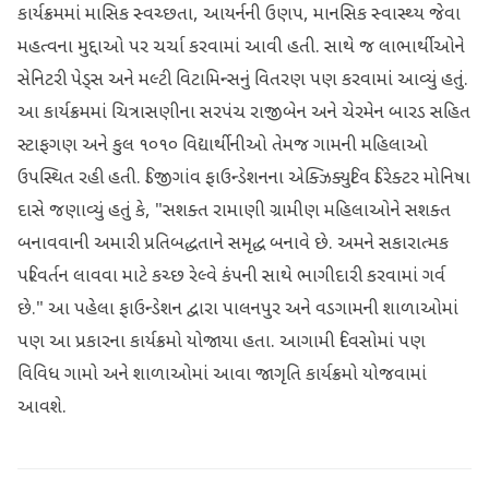
કાર્યક્રમમાં માસિક સ્વચ્છતા, આયર્નની ઉણપ, માનસિક સ્વાસ્થ્ય જેવા
મહત્વના મુદ્દાઓ પર ચર્ચા કરવામાં આવી હતી. સાથે જ લાભાર્થીઓને
સેનિટરી પેડ્સ અને મલ્ટી વિટામિન્સનું વિતરણ પણ કરવામાં આવ્યું હતું.
આ કાર્યક્રમમાં ચિત્રાસણીના સરપંચ રાજીબેન અને ચેરમેન બારડ સહિત
સ્ટાફગણ અને કુલ ૧૦૧૦ વિદ્યાર્થીનીઓ તેમજ ગામની મહિલાઓ
ઉપસ્થિત રહી હતી. ડિજીગાંવ ફાઉન્ડેશનના એક્ઝિક્યુટિવ ડિરેક્ટર મોનિષા
દાસે જણાવ્યું હતું કે, "સશક્ત રામાણી ગ્રામીણ મહિલાઓને સશક્ત
બનાવવાની અમારી પ્રતિબદ્ધતાને સમૃદ્ધ બનાવે છે. અમને સકારાત્મક
પરિવર્તન લાવવા માટે કચ્છ રેલ્વે કંપની સાથે ભાગીદારી કરવામાં ગર્વ
છે." આ પહેલા ફાઉન્ડેશન દ્વારા પાલનપુર અને વડગામની શાળાઓમાં
પણ આ પ્રકારના કાર્યક્રમો યોજાયા હતા. આગામી દિવસોમાં પણ
વિવિધ ગામો અને શાળાઓમાં આવા જાગૃતિ કાર્યક્રમો યોજવામાં
આવશે.