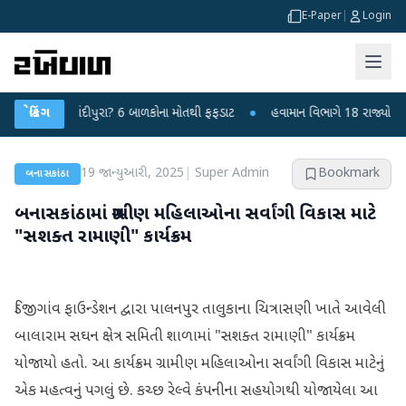
E-Paper
|
Login
સ કે ચાંદીપુરા? 6 બાળકોના મોતથી ફફડાટ
બ્રેકિંગ
●
હવામાન વિભાગે 18 રાજ્યો માટે ભારે 
19 જાન્યુઆરી, 2025
|
Super Admin
Bookmark
બનાસકાંઠા
બનાસકાંઠામાં ગ્રામીણ મહિલાઓના સર્વાંગી વિકાસ માટે
"સશક્ત રામાણી" કાર્યક્રમ
ડિજીગાંવ ફાઉન્ડેશન દ્વારા પાલનપુર તાલુકાના ચિત્રાસણી ખાતે આવેલી
બાલારામ સઘન ક્ષેત્ર સમિતી શાળામાં "સશક્ત રામાણી" કાર્યક્રમ
યોજાયો હતો. આ કાર્યક્રમ ગ્રામીણ મહિલાઓના સર્વાંગી વિકાસ માટેનું
એક મહત્વનું પગલું છે. કચ્છ રેલ્વે કંપનીના સહયોગથી યોજાયેલા આ