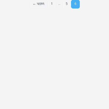
...
← પાછળ
1
5
6