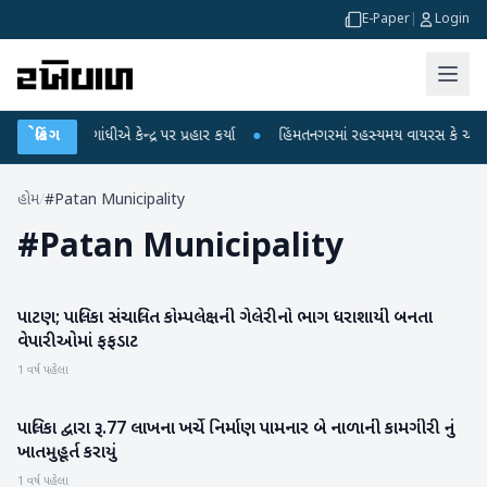
E-Paper
|
Login
રાહુલ ગાંધીએ કેન્દ્ર પર પ્રહાર કર્યા
બ્રેકિંગ
●
હિંમતનગરમાં રહસ્યમય વાયરસ કે ચાંદીપુરા
હોમ
/
#Patan Municipality
#
Patan Municipality
પાટણ; પાલિકા સંચાલિત કોમ્પલેક્ષની ગેલેરીનો ભાગ ધરાશાયી બનતા
પાટણ
વેપારીઓમાં ફફડાટ
1 વર્ષ પહેલા
પાલિકા દ્વારા રૂ.77 લાખના ખર્ચે નિર્માણ પામનાર બે નાળાની કામગીરી નું
પાટણ
ખાતમુહૂર્ત કરાયું
1 વર્ષ પહેલા