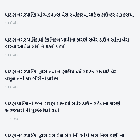
પાટણ નગરપાલિકામાં એડવાન્સ વેરા સ્વીકારવા માટે 6 કાઉન્ટર શરૂ કરાયા
પાટણ
1 વર્ષ પહેલા
પાટણ નગર પાલિકામાં ટેકનિકલ ખામીના કારણે સવૅર ડાઉન રહેતા વેરા
પાટણ
ભરવા આવેલ લોકો ને ધકકો પડયો
1 વર્ષ પહેલા
પાટણ નગરપાલિકા દ્વારા નવા નાણાકીય વર્ષ 2025-26 માટે વેરા
પાટણ
વસૂલાતની કામગીરીનો પ્રારંભ
1 વર્ષ પહેલા
પાટણ પાલિકાની જન્મ મરણ શાખામાં સવૅર ડાઉન રહેવાના કારણે
પાટણ
અરજદારો ની મુશ્કેલીઓ વધી
1 વર્ષ પહેલા
પાટણ નગરપાલિકા દ્વારા વસાવેલ બે મીની સીટી બસ નિભાવણી ના
પાટણ