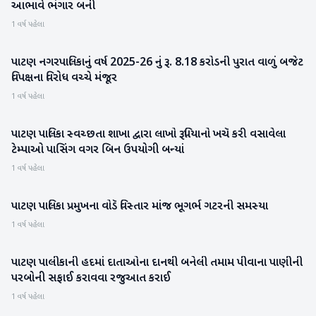
આભાવે ભંગાર બની
1 વર્ષ પહેલા
પાટણ નગરપાલિકાનું વર્ષ 2025-26 નું રૂ. 8.18 કરોડની પુરાત વાળું બજેટ
પાટણ
વિપક્ષના વિરોધ વચ્ચે મંજૂર
1 વર્ષ પહેલા
પાટણ પાલિકા સ્વચ્છતા શાખા દ્વારા લાખો રૂપિયાનો ખચૅ કરી વસાવેલા
પાટણ
ટેમ્પાઓ પાસિંગ વગર બિન ઉપયોગી બન્યાં
1 વર્ષ પહેલા
પાટણ પાલિકા પ્રમુખના વોડૅ વિસ્તાર માંજ ભૂગર્ભ ગટરની સમસ્યા
પાટણ
1 વર્ષ પહેલા
પાટણ પાલીકાની હદમાં દાતાઓના દાનથી બનેલી તમામ પીવાના પાણીની
પાટણ
પરબોની સફાઈ કરાવવા રજુઆત કરાઈ
1 વર્ષ પહેલા