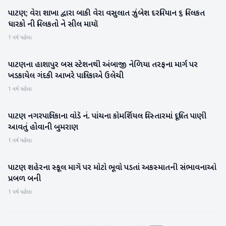
પાટણ; વેરા શાખા દ્વારા બાકી વેરા વસુલાત ઝુંબેશ દરમિયાન ૬ મિલકત
પાટણ
ધારકો ની મિલકતો ને સીલ માયૉ
1 વર્ષ પહેલા
પાટણના હાશાપુર બસ સ્ટેશનથી અંબાજી નેળિયા તરફના માર્ગ પર
પાટણ
ખડકાયેલ ગંદકી આખરે પાલિકાએ ઉલેચી
1 વર્ષ પહેલા
પાટણ નગરપાલિકાના વોડૅ નં. પાંચના કોમર્શિયલ વિસ્તારમાં દૂષિત પાણી
પાટણ
આવતું હોવાની બુમરાણ
1 વર્ષ પહેલા
પાટણ શહેરના સ્કૂલ માગૅ પર મોટો ભૂવો પડતાં અકસ્માતની સંભાવનાઓ
પાટણ
પ્રબળ બની
1 વર્ષ પહેલા