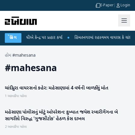
E-Paper
|
Login
હુલ ગાંધીએ કેન્દ્ર પર પ્રહાર કર્યા
બ્રેકિંગ
●
હિંમતનગરમાં રહસ્યમય વાયરસ કે ચાંદીપુરા?
હોમ
/
#mahesana
#
mahesana
ચાંદીપુરા વાયરસનો કહેર: મહેસાણામાં 4 વર્ષની બાળકીનું મોત
મહેસાણા
1 અઠવાડિયા પહેલા
મહેસાણા પોલીસનું મોટું ઓપરેશન: કુખ્યાત જયેશ રબારી ગેંગના બે
મહેસાણા
સાગરીતો વિરુદ્ધ 'ગુજસીટોક' હેઠળ કેસ દાખલ
2 અઠવાડિયા પહેલા