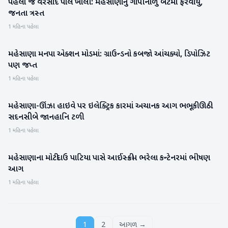
પહેલા જ વરસાદે પોલ ખોલી: મહેસાણાનું ગોપીનાળું બેટમાં ફેરવાયું,
મહેસાણા
જનતા ત્રસ્ત
1 મહિના પહેલા
મહેસાણા મનપા એક્શન મોડમાં: ગ્રાઉન્ડનો કબજો આંચક્યો, ડિપોઝિટ
મહેસાણા
પણ જપ્ત
1 મહિના પહેલા
મહેસાણા-ઊંઝા હાઇવે પર ઇલેક્ટ્રિક કારમાં અચાનક આગ ભભૂકી ઊઠી:
મહેસાણા
સદનસીબે જાનહાનિ ટળી
1 મહિના પહેલા
મહેસાણાના મોટીદાઉ પાટિયા પાસે આઈસ્ક્રીમ ભરેલા કન્ટેનરમાં ભીષણ
મહેસાણા
આગ
1 મહિના પહેલા
1
2
આગળ →