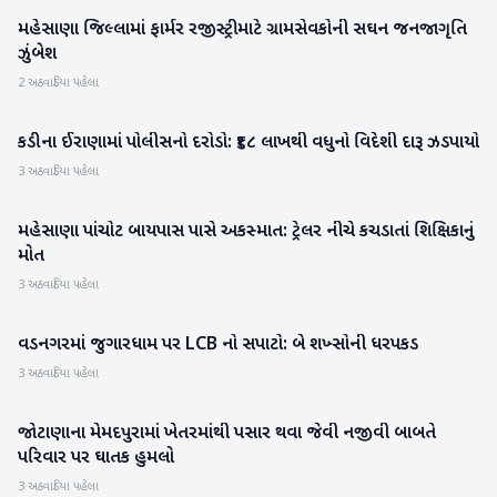
મહેસાણા જિલ્લામાં ફાર્મર રજીસ્ટ્રી માટે ગ્રામસેવકોની સઘન જનજાગૃતિ
મહેસાણા
ઝુંબેશ
2 અઠવાડિયા પહેલા
કડીના ઈરાણામાં પોલીસનો દરોડો: ₹૬૮ લાખથી વધુનો વિદેશી દારૂ ઝડપાયો
મહેસાણા
3 અઠવાડિયા પહેલા
મહેસાણા પાંચોટ બાયપાસ પાસે અકસ્માત: ટ્રેલર નીચે કચડાતાં શિક્ષિકાનું
મહેસાણા
મોત
3 અઠવાડિયા પહેલા
વડનગરમાં જુગારધામ પર LCB નો સપાટો: બે શખ્સોની ધરપકડ
મહેસાણા
3 અઠવાડિયા પહેલા
જોટાણાના મેમદપુરામાં ખેતરમાંથી પસાર થવા જેવી નજીવી બાબતે
મહેસાણા
પરિવાર પર ઘાતક હુમલો
3 અઠવાડિયા પહેલા