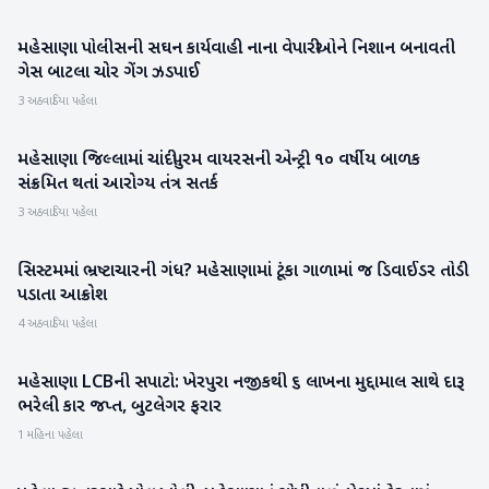
મહેસાણા પોલીસની સઘન કાર્યવાહી: નાના વેપારીઓને નિશાન બનાવતી
મહેસાણા
ગેસ બાટલા ચોર ગેંગ ઝડપાઈ
3 અઠવાડિયા પહેલા
મહેસાણા જિલ્લામાં ચાંદીપુરમ વાયરસની એન્ટ્રી: ૧૦ વર્ષીય બાળક
મહેસાણા
સંક્રમિત થતાં આરોગ્ય તંત્ર સતર્ક
3 અઠવાડિયા પહેલા
સિસ્ટમમાં ભ્રષ્ટાચારની ગંધ? મહેસાણામાં ટૂંકા ગાળામાં જ ડિવાઈડર તોડી
મહેસાણા
પડાતા આક્રોશ
4 અઠવાડિયા પહેલા
મહેસાણા LCBની સપાટો: ખેરપુરા નજીકથી ૬ લાખના મુદ્દામાલ સાથે દારૂ
મહેસાણા
ભરેલી કાર જપ્ત, બુટલેગર ફરાર
1 મહિના પહેલા