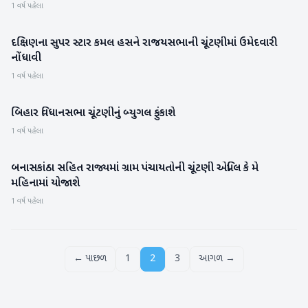
1 વર્ષ પહેલા
દક્ષિણના સુપર સ્ટાર કમલ હસને રાજયસભાની ચૂંટણીમાં ઉમેદવારી
રાજકારણ
નોંધાવી
1 વર્ષ પહેલા
બિહાર વિધાનસભા ચૂંટણીનું બ્યુગલ ફુંકાશે
રાષ્ટ્રીય
1 વર્ષ પહેલા
બનાસકાંઠા સહિત રાજ્યમાં ગ્રામ પંચાયતોની ચૂંટણી એપ્રિલ કે મે
બનાસકાંઠા
મહિનામાં યોજાશે
1 વર્ષ પહેલા
← પાછળ
1
2
3
આગળ →