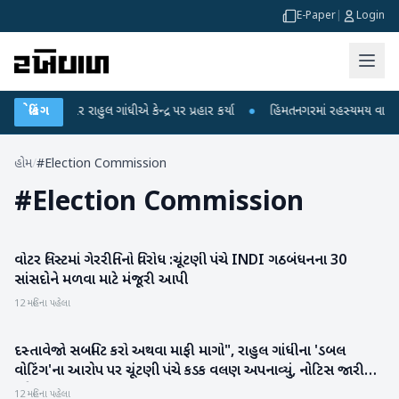
E-Paper
|
Login
ોપો પર રાહુલ ગાંધીએ કેન્દ્ર પર પ્રહાર કર્યા
બ્રેકિંગ
●
હિંમતનગરમાં રહસ્યમય વાયરસ કે ચા
હોમ
/
#Election Commission
#
Election Commission
વોટર લિસ્ટમાં ગેરરીતિનો વિરોધ :ચૂંટણી પંચે INDI ગઠબંધનના 30
રાષ્ટ્રીય
સાંસદોને મળવા માટે મંજૂરી આપી
12 મહિના પહેલા
દસ્તાવેજો સબમિટ કરો અથવા માફી માગો", રાહુલ ગાંધીના 'ડબલ
રાષ્ટ્રીય
વોટિંગ'ના આરોપ પર ચૂંટણી પંચે કડક વલણ અપનાવ્યું, નોટિસ જારી
કરી
12 મહિના પહેલા