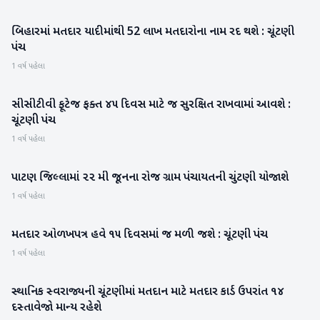
બિહારમાં મતદાર યાદીમાંથી 52 લાખ મતદારોના નામ રદ થશે : ચૂંટણી
રાષ્ટ્રીય
પંચ
1 વર્ષ પહેલા
સીસીટીવી ફૂટેજ ફક્‍ત ૪૫ દિવસ માટે જ સુરક્ષિત રાખવામાં આવશે :
રાષ્ટ્રીય
ચૂંટણી પંચ
1 વર્ષ પહેલા
પાટણ જિલ્લામાં ૨૨ મી જૂનના રોજ ગ્રામ પંચાયતની ચુંટણી યોજાશે
પાટણ
1 વર્ષ પહેલા
મતદાર ઓળખપત્ર હવે ૧૫ દિવસમાં જ મળી જશે : ચૂંટણી પંચ
રાષ્ટ્રીય
1 વર્ષ પહેલા
સ્થાનિક સ્વરાજ્યની ચૂંટણીમાં મતદાન માટે મતદાર કાર્ડ ઉપરાંત ૧૪
બનાસકાંઠા
દસ્તાવેજો માન્ય રહેશે