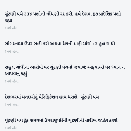
ચૂંટણી પંચે ૩૩૪ પક્ષોની નોંધણી રદ કરી, હવે દેશમાં ૬૭ પ્રાદેશિક પક્ષો
રાષ્ટ્રીય
રહ્યા
1 વર્ષ પહેલા
સોગંદનામા ઉપર સહી કરો અથવા દેશની માફી માંગો : રાહુલ ગાંધી
રાષ્ટ્રીય
1 વર્ષ પહેલા
રાહુલ ગાંધીના આરોપો પર ચૂંટણી પંચનો જવાબ; અફવાઓ પર ધ્યાન ન
રાજકારણ
આપવાનું કહ્યું
1 વર્ષ પહેલા
દેશભરમાં મતદારોનું વેરિફિકેશન હાથ ધરાશે : ચૂંટણી પંચ
રાષ્ટ્રીય
1 વર્ષ પહેલા
ચૂંટણી પંચ ટૂંક સમયમાં ઉપરાષ્ટ્રપતિની ચૂંટણીની તારીખ જાહેર કરશે
રાષ્ટ્રીય
1 વર્ષ પહેલા