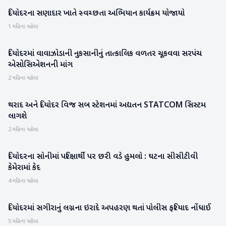
દિયોદરના સણાદાર ખાતે સ્વચ્છતા અભિયાન કાર્યક્રમ યોજાયો
બનાસકાંઠા
1 મહિના પહેલા
દિયોદરમાં વાવાઝોડાની નુકસાનીનું તાત્કાલિક વળતર ચૂકવવા સરપંચ
બનાસકાંઠા
એસોસિએશનની માંગ
2 મહિના પહેલા
થરાદ અને દિયોદર વિજ સબ સ્ટેશનમાં અદ્યતન STATCOM સિસ્ટમ
વાવ-થરાદ
લાગશે
2 મહિના પહેલા
દિયોદરના સોનીમાં પરિક્ષાર્થી પર છરી વડે હુમલો : ઘટના સીસીટીવી
બનાસકાંઠા
કેમેરામાં કેદ
4 મહિના પહેલા
દિયોદરમાં સગીરાનું લગ્નના ઇરાદે અપહરણ થતાં પોલીસ ફરિયાદ નોંધાઈ
બનાસકાંઠા
5 મહિના પહેલા