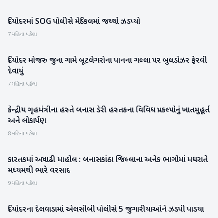
દિયોદરમાં SOG પોલીસે મેડિકલમાં જથ્થો ઝડપ્યો
બનાસકાંઠા
7 મહિના પહેલા
દિયોદર મોજરુ જુના ગામે બૂટલેગરોના પાનના ગલ્લા પર બુલડોઝર ફેરવી
બનાસકાંઠા
દેવાયું
7 મહિના પહેલા
કેન્દ્રીય ગૃહમંત્રીના હસ્તે બનાસ ડેરી હસ્તકના વિવિધ પ્રકલ્પોનું ખાતમુહૂર્ત
બનાસકાંઠા
અને લોકાર્પણ
8 મહિના પહેલા
કારતકમાં અષાઢી માહોલ : બનાસકાંઠા જિલ્લાના અનેક ભાગોમાં મધરાતે
બનાસકાંઠા
મધ્યમથી ભારે વરસાદ
9 મહિના પહેલા
દિયોદરના દેલવાડામાં એલસીબી પોલીસે 5 જુગારીયાઓને ઝડપી પાડયા
બનાસકાંઠા