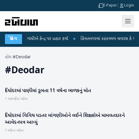
E-Paper
|
Login
રાહુલ ગાંધીએ કેન્દ્ર પર પ્રહાર કર્યા
બ્રેકિંગ
●
હિંમતનગરમાં રહસ્યમય વાયરસ કે ચાંદીપુર
હોમ
/
#Deodar
#
Deodar
દિયોદરમાં પાણીમાં ડૂબતા 11 વષૅના બાળકનું મોત
બનાસકાંઠા
1 અઠવાડિયા પહેલા
દિયોદરમાં વિવિધ પડતર માંગણીઓને લઈને શિક્ષકોએ મામલતદારને
બનાસકાંઠા
આવેદનપત્ર આપ્યું
1 મહિના પહેલા