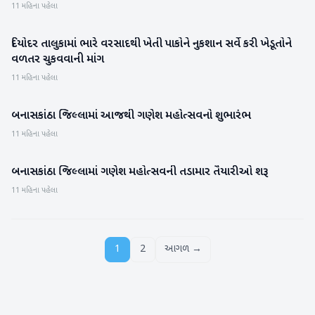
11 મહિના પહેલા
દિયોદર તાલુકામાં ભારે વરસાદથી ખેતી પાકોને નુકશાન સર્વે કરી ખેડૂતોને
બનાસકાંઠા
વળતર ચુકવવાની માંગ
11 મહિના પહેલા
બનાસકાંઠા જિલ્લામાં આજથી ગણેશ મહોત્સવનો શુભારંભ
બનાસકાંઠા
11 મહિના પહેલા
બનાસકાંઠા જિલ્લામાં ગણેશ મહોત્સવની તડામાર તૈયારીઓ શરૂ
બનાસકાંઠા
11 મહિના પહેલા
1
2
આગળ →