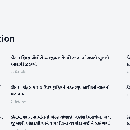
tion
ડીસા દક્ષિણ પોલીસે આજીવન કેદની સજા ભોગવતો ખૂનનો
ડી
બનાસકાંઠા
આરોપી ઝડપ્યો
સ
2 મહિના પહેલા
4 મ
ો
ડીસામાં ચંદ્રલોક રોડ ઉપર ટ્રાફિકને નડતરરૂપ લારીઓ-વાહનો
ડ
બનાસકાંઠા
હટાવાયા
8 મ
7 મહિના પહેલા
ંગ
ડીસામાં શાંતિ સમિતિની બેઠક યોજાઈ: ગણેશ વિસર્જન, જલ
ડી
બનાસકાંઠા
જીલણી એકાદશી અને રામાપીરના વરઘોડા લઈ ને લઈ ચર્ચા
સા