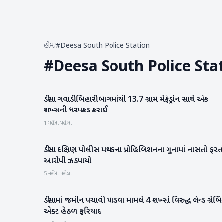
હોમ
/
#Deesa South Police Station
#
Deesa South Police Sta
ડીસા ગવાડી બિહારીબાગમાંથી 13.7 ગ્રામ મેફેડ્રોન સાથે એક
બનાસકાંઠા
શખ્સની ધરપકડ કરાઈ
1 મહિના પહેલા
ડીસા દક્ષિણ પોલીસ મથકના પ્રોહિબિશનના ગુનામાં નાસતો ફરત
બનાસકાંઠા
આરોપી ઝડપાયો
5 મહિના પહેલા
ડીસામાં જમીન પચાવી પાડવા મામલે 4 શખ્સો વિરુદ્ધ લેન્ડ ગ્રેબિ
બનાસકાંઠા
એક્ટ હેઠળ ફરિયાદ