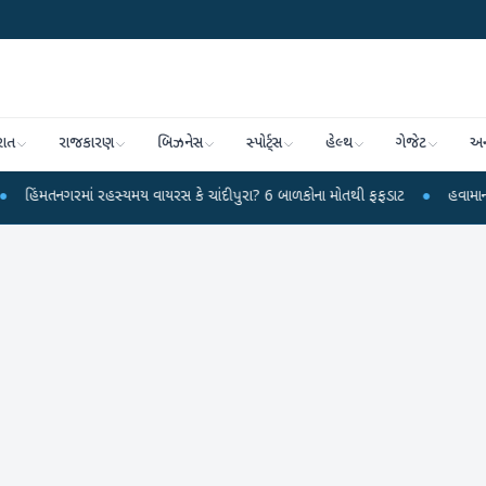
રાત
રાજકારણ
બિઝનેસ
સ્પોર્ટ્સ
હેલ્થ
ગેજેટ
અન
ં રહસ્યમય વાયરસ કે ચાંદીપુરા? 6 બાળકોના મોતથી ફફડાટ
●
હવામાન વિભાગે 18 રાજ