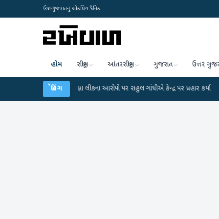
ઉત્તર ગુજરાતનું લોકપ્રિય દૈનિક
હોમ
રાષ્ટ્રીય
આંતરરાષ્ટ્રીય
ગુજરાત
ઉત્તર ગુજ
GC-NET પરીક્ષા લીકના આરોપો પર રાહુલ ગાંધીએ કેન્દ્ર પર પ્રહાર કર્યા
બ્રેકિંગ
●
હિંમતનગરમા