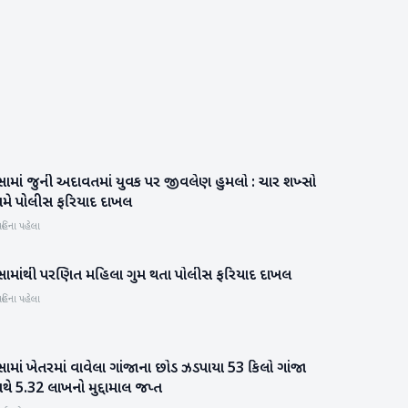
સામાં જુની અદાવતમાં યુવક પર જીવલેણ હુમલો : ચાર શખ્સો
બનાસકાંઠા
ામે પોલીસ ફરિયાદ દાખલ
હિના પહેલા
ીસામાંથી પરણિત મહિલા ગુમ થતા પોલીસ ફરિયાદ દાખલ
બનાસકાંઠા
હિના પહેલા
સામાં ખેતરમાં વાવેલા ગાંજાના છોડ ઝડપાયા 53 કિલો ગાંજા
બનાસકાંઠા
થે 5.32 લાખનો મુદ્દામાલ જપ્ત