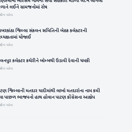
ાણસ્માના ખોરસમ ગામની સેવા સહકારી મંડળી લી.ને લાગેલા
પાટણ
ળાને લઈને ગ્રામજનોમાં રોષ
હિના પહેલા
ાબરકાંઠા જિલ્લા સંકલન સમિતિની બેઠક કલેક્ટરની
સાબરકાંઠા
્યક્ષતામાં યોજાઈ
હિના પહેલા
લનપુર કલેક્ટર કચેરીને બોમ્બથી ઉડાવી દેવાની ધમકી
બનાસકાંઠા
હિના પહેલા
ાટણ જિલ્લાની મતદાર યાદીમાંથી લાખો મતદારોના નામ કમી
પાટણ
વા પાછળ ભાજપનો હાથ હોવાન પાટણ કોંગ્રેસના આક્ષેપ
હિના પહેલા