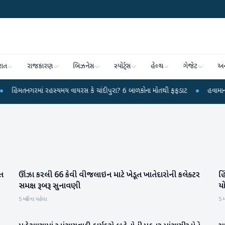
રાત
રાજકારણ
બિઝનેસ
સ્પોર્ટ્સ
હેલ્થ
ગેજેટ
અન
ગરમાં રહસ્યમય વાયરસ કે ચાંદીપુરા? 6 બાળકોના મોતથી ફફડાટ
●
હવામાન વિભાગે 18
રત
ઊંઝા કરલી 66 કેવી વીજલાઇન માટે ખેડૂત ખાતેદારોની કલેક્ટર
હિ
પાટણ
સમક્ષ રૂબરૂ સુનાવણી
ય
5 મહિના પહેલા
5 મ