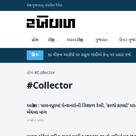
ઉત્તર ગુજરાતનું લોકપ્રિય દૈનિક
હોમ
રાષ્ટ્રીય
આંતરરાષ્ટ્રીય
ગુજરાત
ઉત્તર ગુજ
UGC-NET પરીક્ષા લીકના આરોપો પર રાહુલ ગાંધીએ કેન્દ્ર પર પ્રહાર કર્યા
બ્રેકિંગ
●
હિંમતન
હોમ
/
#Collector
#
Collector
આક્રોશ : પાલનપુરમાં પેન્શનરોની વિશાળ રેલી, 'કાળો કાયદો' પ
બનાસકાંઠા
ખેંચવા માંગ
4 મહિના પહેલા