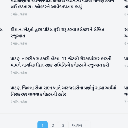
ુ
મહેસાણામાં આંગણવાડી કાર્યકરો બહેનોની પડતર માંગણીઓને
ચ
મહેસાણા
લઈ હડતાળ : કલેક્ટરને આવેદનપત્ર પાઠવ્યું
તા
5 મહિના પહેલા
6 મ
સલ
ઢીમાના ખેડૂતો દ્વારા પોર્ટલ ફરી શરૂ કરવા કલેક્ટરને લેખિત
સ
વાવ-થરાદ
રજૂઆત
અધ
6 મહિના પહેલા
6 મ
પાટણ નાગરીક સહકારી બેંકમાં 11 જેટલી ગેરકાયદેસર ભરતી
પા
પાટણ
મામલે નાગરિક હિત રક્ષક સમિતિએ કલેકટરને રજુઆત કરી
7 મ
7 મહિના પહેલા
પાટણ જિલ્લા સેવા સદન ખાતે અરજદારોના પ્રશ્નોનું સાચા અર્થમાં
પ
પાટણ
નિરાકરણ લાવવા કલેક્ટરની ટકોર
થ
7 મહિના પહેલા
7 મ
1
2
3
આગળ →