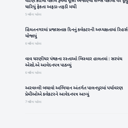
પાટણ કોર્ટમાં વકીલ રૂમમાં ઘૂસી અજાણ્યા શખ્સે વકીલો પર છૂટ્ટ
પાટણ
ધારિયું ફેકતા અફડા-તફડી મચી
5 મહિના પહેલા
હિંમતનગરમાં પ્રજાસત્તાક દિનનું કલેક્ટરની અધ્યક્ષતામાં રિહર્
સાબરકાંઠા
યોજાયું
6 મહિના પહેલા
વાવ ધરણીધર પંથકના રસ્તાઓ બિસ્માર હાલતમાં : સરપંચ
વાવ-થરાદ
એસો.એ આવેદનપત્ર પાઠવ્યું
6 મહિના પહેલા
અરવલ્લી બચાવો અભિયાન અંતર્ગત પાલનપુરમાં પર્યાવરણ
બનાસકાંઠા
પ્રેમીઓએ કલેકટરને આવેદનપત્ર આપ્યું
7 મહિના પહેલા