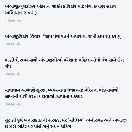
અંબાજીમાં બુલડોઝર એક્શન: શક્તિ કોરિડોર માટે મેગા દબાણ હટાવ
બનાસકાંઠા
અભિયાન-૨.૦ શરૂ
1 મહિના પહેલા
અંબાજી કોરિડોર વિવાદ: "ગ્રામ પંચાયતને અંધારામાં રાખી કામ શરૂ કરાયું
બનાસકાંઠા
2 મહિના પહેલા
પાણીની સમસ્યાથી અંબાજીવાસીઓ પરેશાન: મહિલાઓનો તંત્ર સામે ઉગ્ર
બનાસકાંઠા
રોષ
2 મહિના પહેલા
યાત્રાધામ અંબાજીની સુરક્ષા વ્યવસ્થાના ધજાગરા: મંદિરના ભંડારામાંથી
બનાસકાંઠા
લાખોની ચોરી કરતો પટાવાળો ઝડપાતા ચકચાર
3 મહિના પહેલા
ચૂંટણી પૂર્વે બનાસકાંઠાની સરહદો પર 'સીલિંગ': અમીરગઢ અને અંબાજી
બનાસકાંઠા
છાપરી બોર્ડર પર પોલીસનું સઘન ચેકિંગ