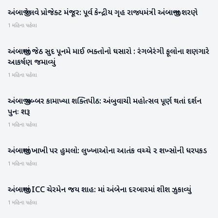
અંબાજી રેલવે પ્રોજેક્ટ મંજૂર: પૂર્વ કેન્દ્રીય ગૃહ રાજ્યમંત્રી અંબાજીના શરણે
બનાસકાંઠા
1 મહિના પહેલા
અંબાજીમાં જેઠ સુદ પૂનમે માઈ ભક્તોનો ઘસારો : રંગબેરંગી ફૂલોના શણગારે
બનાસકાંઠા
આકર્ષણ જમાવ્યું
1 મહિના પહેલા
અંબાજી ગબ્બર કામાખ્યા શક્તિપીઠ: અંબુવાચી મહોત્સવ પૂર્ણ થતાં દર્શન
બનાસકાંઠા
પુનઃ શરૂ
1 મહિના પહેલા
અંબાજીમાં ખાખી પર હુમલો: લુખ્ખાઓના આતંક વચ્ચે ૨ શખ્સોની ધરપકડ
બનાસકાંઠા
1 મહિના પહેલા
અંબાજીમાં ICC ચેરમેન જય શાહ: માં અંબેના દરબારમાં શીશ ઝુકાવ્યું
બનાસકાંઠા
1 મહિના પહેલા