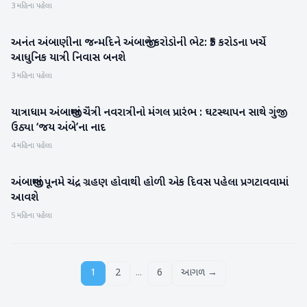
3 મહિના પહેલા
અનંત અંબાણીના જન્મદિને અંબાજીને કરોડોની ભેટ: ₹5 કરોડના ખર્ચે
બનાસકાંઠા
આધુનિક યાત્રી નિવાસ બનશે
3 મહિના પહેલા
યાત્રાધામ અંબાજીમાં ચૈત્રી નવરાત્રીનો મંગલ પ્રારંભ : ઘટસ્થાપન સાથે ગુંજી
બનાસકાંઠા
ઉઠ્યા ‘જય અંબે’ના નાદ
4 મહિના પહેલા
અંબાજીમાં પૂનમે ચંદ્ર ગ્રહણ હોવાથી હોળી એક દિવસ પહેલા પ્રગટાવવામાં
બનાસકાંઠા
આવશે
5 મહિના પહેલા
...
1
2
6
આગળ →