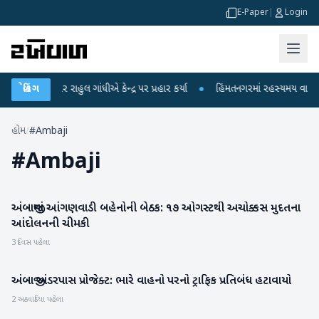
E-Paper
|
Login
ોપો પર રાહુલ ગાંધીએ કેન્દ્ર પર પ્રહાર કર્યા
બ્રેકિંગ
●
હિંમતનગરમાં રહસ્યમય વાયરસ કે ચા
હોમ
/
#Ambaji
#
Ambaji
અંબાજીમાં આંગણવાડી બહેનોની બેઠક: ૧૭ ઓગસ્ટથી અચોક્કસ મુદતના
બનાસકાંઠા
આંદોલનની ચીમકી
3 દિવસ પહેલા
અંબાજી અંડરપાસ પ્રોજેક્ટ: ભારે વાહનો પરનો ટ્રાફિક પ્રતિબંધ હટાવાયો
બનાસકાંઠા
2 અઠવાડિયા પહેલા