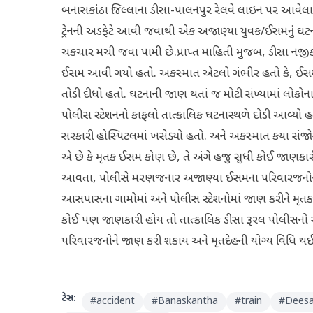
બનાસકાંઠા જિલ્લાના ડીસા-પાલનપુર રેલવે લાઇન પર આવેલા
ટ્રેનની અડફેટે આવી જવાથી એક અજાણ્યા યુવક/ઈસમનું ઘટના
ચકચાર મચી જવા પામી છે. ​પ્રાપ્ત માહિતી મુજબ, ડીસા ન
ઈસમ આવી ગયો હતો. અકસ્માત એટલો ગંભીર હતો કે, ઈસમનું શ
તોડી દીધો હતો. ઘટનાની જાણ થતાં જ મોટી સંખ્યામાં લોક
પોલીસ સ્ટેશનનો કાફલો તાત્કાલિક ઘટનાસ્થળે દોડી આવ્યો હત
સરકારી હોસ્પિટલમાં ખસેડ્યો હતો. અને અકસ્માત કયા સંજ
એ છે કે મૃતક ઈસમ કોણ છે, તે અંગે હજુ સુધી કોઈ જાણ
આવતા, પોલીસે મરણજનાર અજાણ્યા ઈસમના પરિવારજનોને શ
આસપાસના ગામોમાં અને પોલીસ સ્ટેશનોમાં જાણ કરીને મૃતકન
કોઈ પણ જાણકારી હોય તો તાત્કાલિક ડીસા રૂરલ પોલીસનો સંપ
પરિવારજનોને જાણ કરી શકાય અને મૃતદેહની યોગ્ય વિધિ 
ટેગ્સ:
#
accident
#
Banaskantha
#
train
#
Dees