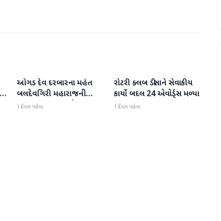
ઓગડ દેવ દરબારના મહંત
રોટરી ક્લબ ડીસાને સેવાકીય
બનાસકાંઠા
બનાસકાંઠા
:
બલદેવગિરી મહારાજની
કાર્યો બદલ 24 એવોર્ડ્સ મળ્યા
અટકાયત બાદ જામીન પર
1 દિવસ પહેલા
1 દિવસ પહેલા
મુક્તિ