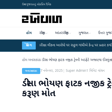
ઉત્તર ગુજરાતનું લોકપ્રિય દૈનિક
હોમ
રાષ્ટ્રીય
આંતરરાષ્ટ્રીય
ગુજરાત
ઉત્તર ગુજ
UGC-NET પરીક્ષા લીકના આરોપો પર રાહુલ ગાંધીએ કેન્દ્ર પર પ્રહાર કર્યા
બ્રેકિંગ
●
હિંમતનગ
હોમ
/
બનાસકાંઠા
/
ડીસા ભોયણ ફાટક નજીક ટ્રેનની અડફેટે અજાણ્યા ઈસમનું 
7 નવેમ્બર, 2025
|
Super Admin
1
મિનિટ વાંચન
બનાસકાંઠા
ડીસા ભોયણ ફાટક નજીક ટ્ર
કરૂણ મોત