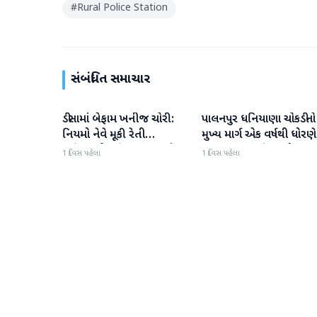
#
Rural Police Station
સંબંધિત સમાચાર
ડીસામાં બેફામ ખનીજ ચોરી:
પાલનપુર ધનિયાણા ચોકડીનો
બનાસકાંઠા
બનાસકાંઠા
નિયમો નેવે મૂકી રેતી
મુખ્ય માર્ગ એક વર્ષથી ધોરણે
માફિયાઓ સક્રિય, તંત્ર સામે
ગટરલાઇન પછી રસ્તો ન
1 દિવસ પહેલા
1 દિવસ પહેલા
સવાલો
બનતા હાલાકી