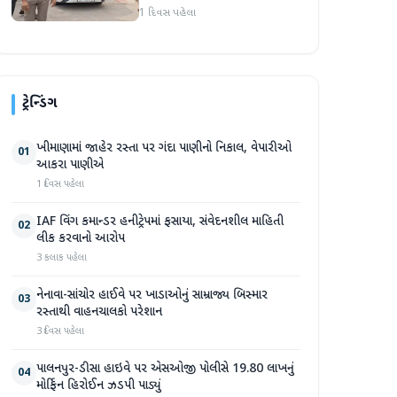
અટકાયત બાદ જામીન પર
1 દિવસ પહેલા
મુક્તિ
ટ્રેન્ડિંગ
ખીમાણામાં જાહેર રસ્તા પર ગંદા પાણીનો નિકાલ, વેપારીઓ
01
આકરા પાણીએ
1 દિવસ પહેલા
IAF વિંગ કમાન્ડર હનીટ્રેપમાં ફસાયા, સંવેદનશીલ માહિતી
02
લીક કરવાનો આરોપ
3 કલાક પહેલા
નેનાવા-સાંચોર હાઈવે પર ખાડાઓનું સામ્રાજ્ય બિસ્માર
03
રસ્તાથી વાહનચાલકો પરેશાન
3 દિવસ પહેલા
પાલનપુર-ડીસા હાઇવે પર એસઓજી પોલીસે 19.80 લાખનું
04
મોર્ફિન હિરોઈન ઝડપી પાડ્યું