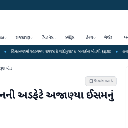
રાત
રાજકારણ
બિઝનેસ
સ્પોર્ટ્સ
હેલ્થ
ગેજેટ
અન
રમાં રહસ્યમય વાયરસ કે ચાંદીપુરા? 6 બાળકોના મોતથી ફફડાટ
●
હવામાન વિભાગે 18 ર
કરૂણ મોત
Bookmark
ેનની અડફેટે અજાણ્યા ઈસમનું