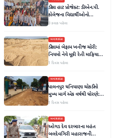
ડીસા હાટ પ્રોજેક્ટ: ડી.એન.પી.
કોલેજના વિદ્યાર્થીઓનો
ઉત્સાહભેર સહયોગ
3 કલાક પહેલા
બનાસકાંઠા
ડીસામાં બેફામ ખનીજ ચોરી:
નિયમો નેવે મૂકી રેતી માફિયાઓ
સક્રિય, તંત્ર સામે સવાલો
1 દિવસ પહેલા
બનાસકાંઠા
પાલનપુર ધનિયાણા ચોકડીનો
મુખ્ય માર્ગ એક વર્ષથી ધોરણે:
ગટરલાઇન પછી રસ્તો ન
1 દિવસ પહેલા
બનતા હાલાકી
બનાસકાંઠા
ઓગડ દેવ દરબારના મહંત
બલદેવગિરી મહારાજની