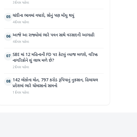
3 દિવસ પહેલા
ચાંદીના ભાવમાં વધારો, સોનું પણ મોંઘુ થયું
05
4 દિવસ પહેલા
આજે આ રાજ્યોમાં ભારે પવન સાથે વરસાદની આગાહી
06
4 દિવસ પહેલા
SBI માં 12 મહિનાની FD પર કેટલું વ્યાજ મળશે, વરિષ્ઠ
07
નાગરિકોને શું લાભ મળે છે?
2 દિવસ પહેલા
142 લોકોના મોત, 797 કરોડ રૂપિયાનું નુકસાન, હિમાચલ
08
પ્રદેશમાં ભારે ચોમાસાનો સામનો
1 દિવસ પહેલા