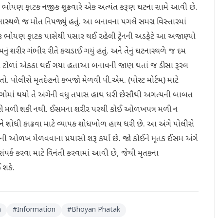
 ભોયણ ફાટક નજીક શુક્રવારે એક અત્યંત કરૂણ ઘટના સામે આવી છે.
સ્થળે જ મોત નિપજ્યું હતું. આ બનાવના પગલે સમગ્ર વિસ્તારમાં
જીક ભોયણ ફાટક પાસેથી પસાર થઈ રહેલી ટ્રેનની અડફેટે આ અજાણ્યો
રીર ગંભીર રીતે કચડાઈ ગયું હતું. અને તેનું ઘટનાસ્થળે જ દમ
ોના ટોળાં એકઠા થઈ ગયા હતા​આ બનાવની જાણ થતાં જ ડીસા રૂરલ
ો. પોલીસે મૃતદેહનો કબજો મેળવી પી.એમ. (પોસ્ટ મોર્ટમ) માટે
ોગોમાં થયો તે અંગેની વધુ તપાસ હાથ ધરી છે​સૌથી અગત્યની બાબત
કારી મળી શકી નથી. ઈસમના શરીર પરથી કોઈ ઓળખપત્ર મળી ન
ોધી કાઢવા માટે વ્યાપક શોધખોળ હાથ ધરી છે. આ અંગે પોલીસે
ી ઓળખ મેળવવાના પ્રયાસો શરૂ કર્યા છે. ​જો કોઈને મૃતક ઈસમ અંગે
ર્ક કરવા માટે વિનંતી કરવામાં આવી છે, જેથી મૃતકના
થઈ શકે.
a
#
Information
#
Bhoyan Phatak