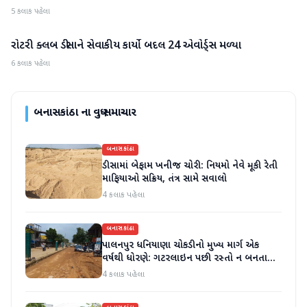
5 કલાક પહેલા
રોટરી ક્લબ ડીસાને સેવાકીય કાર્યો બદલ 24 એવોર્ડ્સ મળ્યા
બનાસકાંઠા
6 કલાક પહેલા
બનાસકાંઠા
ના વધુ સમાચાર
બનાસકાંઠા
ડીસામાં બેફામ ખનીજ ચોરી: નિયમો નેવે મૂકી રેતી
માફિયાઓ સક્રિય, તંત્ર સામે સવાલો
4 કલાક પહેલા
બનાસકાંઠા
પાલનપુર ધનિયાણા ચોકડીનો મુખ્ય માર્ગ એક
વર્ષથી ધોરણે: ગટરલાઇન પછી રસ્તો ન બનતા
હાલાકી
4 કલાક પહેલા