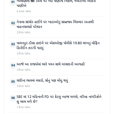
ખીમાણામાં જાહેર રસ્તા પર ગંદા પાણીનો નિકાલ, વેપારીઓ આકરા
01
પાણીએ
6 કલાક પહેલા
નેનાવા-સાંચોર હાઈવે પર ખાડાઓનું સામ્રાજ્ય બિસ્માર રસ્તાથી
02
વાહનચાલકો પરેશાન
2 દિવસ પહેલા
પાલનપુર-ડીસા હાઇવે પર એસઓજી પોલીસે 19.80 લાખનું મોર્ફિન
03
હિરોઈન ઝડપી પાડ્યું
2 દિવસ પહેલા
આજે આ રાજ્યોમાં ભારે પવન સાથે વરસાદની આગાહી
04
3 દિવસ પહેલા
ચાંદીના ભાવમાં વધારો, સોનું પણ મોંઘુ થયું
05
3 દિવસ પહેલા
SBI માં 12 મહિનાની FD પર કેટલું વ્યાજ મળશે, વરિષ્ઠ નાગરિકોને
06
શું લાભ મળે છે?
1 દિવસ પહેલા