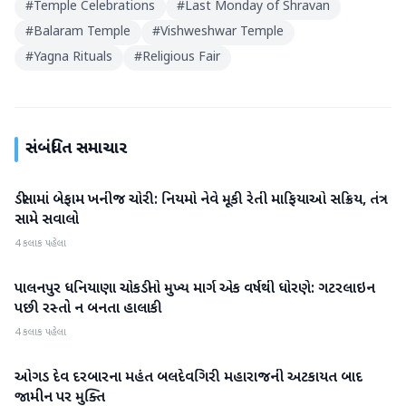
#
Temple Celebrations
#
Last Monday of Shravan
#
Balaram Temple
#
Vishweshwar Temple
#
Yagna Rituals
#
Religious Fair
સંબંધિત સમાચાર
ડીસામાં બેફામ ખનીજ ચોરી: નિયમો નેવે મૂકી રેતી માફિયાઓ સક્રિય, તંત્ર
બનાસકાંઠા
સામે સવાલો
4 કલાક પહેલા
પાલનપુર ધનિયાણા ચોકડીનો મુખ્ય માર્ગ એક વર્ષથી ધોરણે: ગટરલાઇન
બનાસકાંઠા
પછી રસ્તો ન બનતા હાલાકી
4 કલાક પહેલા
ઓગડ દેવ દરબારના મહંત બલદેવગિરી મહારાજની અટકાયત બાદ
બનાસકાંઠા
જામીન પર મુક્તિ