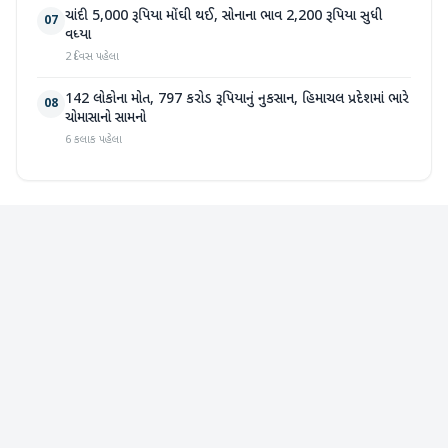
ચાંદી 5,000 રૂપિયા મોંઘી થઈ, સોનાના ભાવ 2,200 રૂપિયા સુધી
07
વધ્યા
2 દિવસ પહેલા
142 લોકોના મોત, 797 કરોડ રૂપિયાનું નુકસાન, હિમાચલ પ્રદેશમાં ભારે
08
ચોમાસાનો સામનો
6 કલાક પહેલા