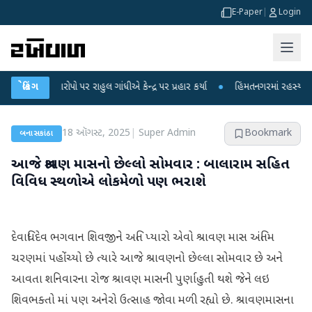
E-Paper
|
Login
ા આરોપો પર રાહુલ ગાંધીએ કેન્દ્ર પર પ્રહાર કર્યા
બ્રેકિંગ
●
હિંમતનગરમાં રહસ્યમય વાયરસ ક
18 ઑગસ્ટ, 2025
|
Super Admin
Bookmark
બનાસકાંઠા
આજે શ્રાવણ માસનો છેલ્લો સોમવાર : બાલારામ સહિત
વિવિધ સ્થળોએ લોકમેળો પણ ભરાશે
દેવાધિદેવ ભગવાન શિવજીને અતિ પ્યારો એવો શ્રાવણ માસ અંતિમ
ચરણમાં પહોંચ્યો છે ત્યારે આજે શ્રાવણ‌નો છેલ્લા સોમવાર છે અને
આવતા શનિવારના રોજ શ્રાવણ માસની પુર્ણાહુતી થશે જેને લઇ
શિવભક્તો માં પણ અનેરો ઉત્સાહ જોવા મળી રહ્યો છે. શ્રાવણમાસના