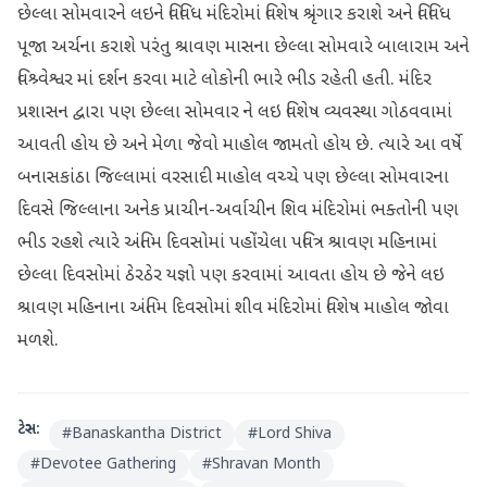
છેલ્લા સોમવારને લઇને વિવિધ મંદિરોમાં વિશેષ શ્રૃંગાર કરાશે અને વિવિધ
પૂજા અર્ચના કરાશે પરંતુ શ્રાવણ માસના છેલ્લા સોમવારે બાલારામ અને
વિશ્ર્વેશ્વર માં દર્શન કરવા માટે લોકોની ભારે ભીડ રહેતી હતી. મંદિર
પ્રશાસન દ્વારા પણ છેલ્લા સોમવાર ને લઇ વિશેષ વ્યવસ્થા ગોઠવવામાં
આવતી હોય છે અને મેળા જેવો માહોલ જામતો હોય છે. ત્યારે આ વર્ષે
બનાસકાંઠા જિલ્લામાં વરસાદી માહોલ વચ્ચે પણ છેલ્લા સોમવારના
દિવસે જિલ્લાના અનેક પ્રાચીન-અર્વાચીન શિવ મંદિરોમાં ભક્તોની પણ
ભીડ રહશે ત્યારે અંતિમ દિવસોમાં પહોંચેલા પવિત્ર શ્રાવણ મહિનામાં
છેલ્લા દિવસોમાં ઠેરઠેર યજ્ઞો પણ કરવામાં આવતા હોય છે જેને લઇ
શ્રાવણ મહિનાના અંતિમ દિવસોમાં શીવ મંદિરોમાં વિશેષ માહોલ જોવા
મળશે.
ટેગ્સ:
#
Banaskantha District
#
Lord Shiva
#
Devotee Gathering
#
Shravan Month