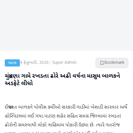
4 ફેબ્રુઆરી, 2026
|
Super Admin
Bookmark
પાટણ
ચંદ્રુમણા ગામે રખડતા ઢોરે અઢી વર્ષના માસુમ બાળકને
અડફેટે લીધો
ઈજાગ્રસ્ત બાળકને પોલીસ કર્મીઓ સરકારી ગાડીમાં બેસાડી સારવાર અર્થે
હોસ્પિટલમાં લઈ ગયા.પાટણ શહેર સહિત સમગ્ર જિલ્લામાં રખડતાં
ઢોરોની સમસ્યાથી લોકો ત્રાહિમામ પોકારી ઉઠ્યા છે. ત્યારે ગતરોજ