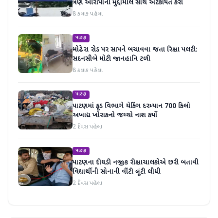
ત્રણ આરોપીની મુદ્દામાલ સાથે અટકાયત કરી
8 કલાક પહેલા
પાટણ
મોઢેરા રોડ પર સાપને બચાવવા જતા રિક્ષા પલટી:
સદનસીબે મોટી જાનહાનિ ટળી
8 કલાક પહેલા
પાટણ
પાટણમાં ફૂડ વિભાગે ચેકિંગ દરમ્યાન 700 કિલો
અખાદ્ય ખોરાકનો જથ્થો નાશ કર્યો
2 દિવસ પહેલા
પાટણ
પાટણના દીઘડી નજીક રીક્ષાચાલકોએ છરી બતાવી
વિદ્યાર્થીની સોનાની વીંટી લૂંટી લીધી
2 દિવસ પહેલા