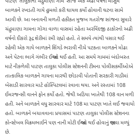
પાટણ તાલુકાના ચંદ્રુમાણા ગામે સાંજે એક અઢી વર્ષના માસુમ
બાળકને રખડતી ગાયે હુમલો કરી ઘાયલ કર્યો હોવાની ઘટના સામે
આવી છે. આ બનાવની મળતી હકીકત મુજબ ગતરોજ સાંજના સુમારે
ચંદ્રુમાણા ગામના ગોગા વાળા વાસમાં રહેતા અરવિંદજી ઠાકોરનો અઢી
વર્ષનો દીકરો રૂદ્ર શેરીમાં રમી રહ્યો હતો. તે સમયે ત્યાંથી પસાર થઈ
રહેલી એક ગાયે બાળકને શિંગડે ભરાવી નીચે પટકતા બાળકને મોઢા
અને પેટના ભાગે ગંભીર ઈજાઓ થઈ હતી. આ સમયે ગામમાં બંદોબસ્ત
માટે નીકળેલી પાટણ તાલુકા પોલીસ સ્ટેશનની ટીમના પોલીસકર્મીઓએ
તાત્કાલિક બાળકને ગાયના મારથી છોડાવી પોતાની સરકારી ગાડીમાં
બેસાડી સારવાર માટે હોસ્પિટલમાં રવાના થયા. અને રસ્તામાં 108
ઈમરજન્સી વાનને ફોન કર્યો હતો. જેથી અડિયા ખાતેથી 108 વાન મળી
હતી. અને બાળકને વધુ સારવાર માટે 108 મા પાટણ ખાતે લઈ જવાયો
હતો. બાળકને બચાવવાના પ્રયાસમાં પાટણ તાલુકા પોલીસ સ્ટેશનના
કોન્સ્ટેબલ વિક્રમભાઈને પણ નાની મોટી ઈજાઓ થઈ હોવાનું જાણવા મળ્યું
છે.