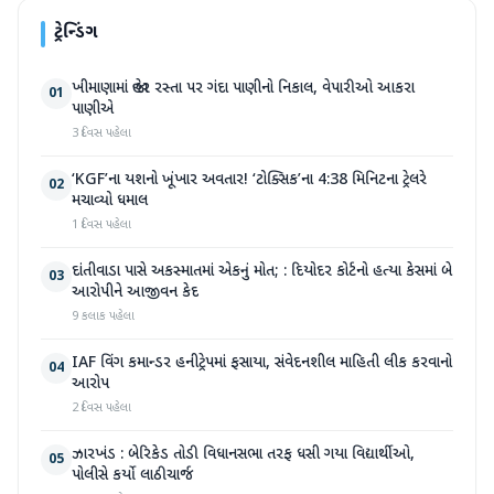
ટ્રેન્ડિંગ
ખીમાણામાં જાહેર રસ્તા પર ગંદા પાણીનો નિકાલ, વેપારીઓ આકરા
01
પાણીએ
3 દિવસ પહેલા
‘KGF’ના યશનો ખૂંખાર અવતાર! ‘ટોક્સિક’ના 4:38 મિનિટના ટ્રેલરે
02
મચાવ્યો ધમાલ
1 દિવસ પહેલા
દાંતીવાડા પાસે અકસ્માતમાં એકનું મોત; : દિયોદર કોર્ટનો હત્યા કેસમાં બે
03
આરોપીને આજીવન કેદ
9 કલાક પહેલા
IAF વિંગ કમાન્ડર હનીટ્રેપમાં ફસાયા, સંવેદનશીલ માહિતી લીક કરવાનો
04
આરોપ
2 દિવસ પહેલા
ઝારખંડ : બેરિકેડ તોડી વિધાનસભા તરફ ધસી ગયા વિદ્યાર્થીઓ,
05
પોલીસે કર્યો લાઠીચાર્જ