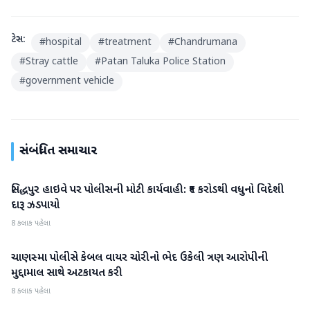
ટેગ્સ:
#
hospital
#
treatment
#
Chandrumana
#
Stray cattle
#
Patan Taluka Police Station
#
government vehicle
સંબંધિત સમાચાર
સિદ્ધપુર હાઇવે પર પોલીસની મોટી કાર્યવાહી: ₹૧ કરોડથી વધુનો વિદેશી
પાટણ
દારૂ ઝડપાયો
8 કલાક પહેલા
ચાણસ્મા પોલીસે કેબલ વાયર ચોરીનો ભેદ ઉકેલી ત્રણ આરોપીની
પાટણ
મુદ્દામાલ સાથે અટકાયત કરી
8 કલાક પહેલા