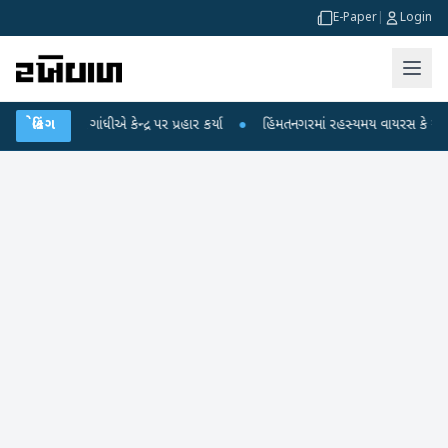
E-Paper
|
Login
 ગાંધીએ કેન્દ્ર પર પ્રહાર કર્યા
બ્રેકિંગ
●
હિંમતનગરમાં રહસ્યમય વાયરસ કે ચાંદીપુરા? 6 