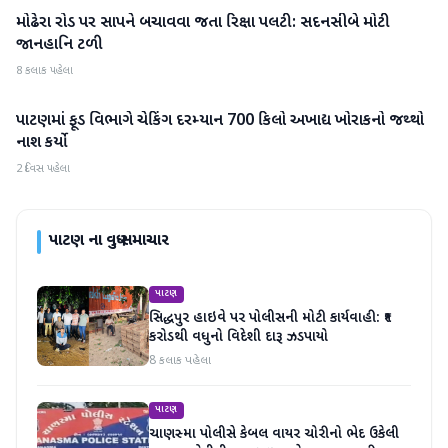
મોઢેરા રોડ પર સાપને બચાવવા જતા રિક્ષા પલટી: સદનસીબે મોટી
પાટણ
જાનહાનિ ટળી
8 કલાક પહેલા
પાટણમાં ફૂડ વિભાગે ચેકિંગ દરમ્યાન 700 કિલો અખાદ્ય ખોરાકનો જથ્થો
પાટણ
નાશ કર્યો
2 દિવસ પહેલા
પાટણ
ના વધુ સમાચાર
પાટણ
સિદ્ધપુર હાઇવે પર પોલીસની મોટી કાર્યવાહી: ₹૧
કરોડથી વધુનો વિદેશી દારૂ ઝડપાયો
8 કલાક પહેલા
પાટણ
ચાણસ્મા પોલીસે કેબલ વાયર ચોરીનો ભેદ ઉકેલી