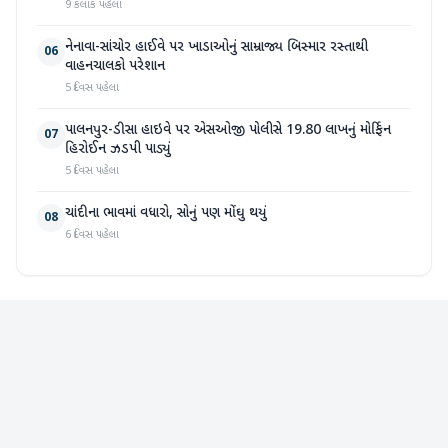
9 કલાક પહેલા
નેનાવા-સાંચોર હાઈવે પર ખાડાઓનું સામ્રાજ્ય બિસ્માર રસ્તાથી
06
વાહનચાલકો પરેશાન
5 દિવસ પહેલા
પાલનપુર-ડીસા હાઇવે પર એસઓજી પોલીસે 19.80 લાખનું મોર્ફિન
07
હિરોઈન ઝડપી પાડ્યું
5 દિવસ પહેલા
ચાંદીના ભાવમાં વધારો, સોનું પણ મોંઘુ થયું
08
6 દિવસ પહેલા