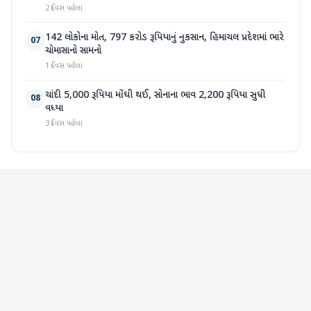
2 દિવસ પહેલા
142 લોકોના મોત, 797 કરોડ રૂપિયાનું નુકસાન, હિમાચલ પ્રદેશમાં ભારે
07
ચોમાસાનો સામનો
1 દિવસ પહેલા
ચાંદી 5,000 રૂપિયા મોંઘી થઈ, સોનાના ભાવ 2,200 રૂપિયા સુધી
08
વધ્યા
3 દિવસ પહેલા