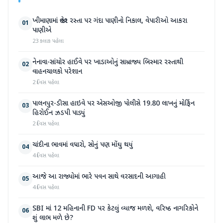
ખીમાણામાં જાહેર રસ્તા પર ગંદા પાણીનો નિકાલ, વેપારીઓ આકરા
01
પાણીએ
23 કલાક પહેલા
નેનાવા-સાંચોર હાઈવે પર ખાડાઓનું સામ્રાજ્ય બિસ્માર રસ્તાથી
02
વાહનચાલકો પરેશાન
2 દિવસ પહેલા
પાલનપુર-ડીસા હાઇવે પર એસઓજી પોલીસે 19.80 લાખનું મોર્ફિન
03
હિરોઈન ઝડપી પાડ્યું
2 દિવસ પહેલા
ચાંદીના ભાવમાં વધારો, સોનું પણ મોંઘુ થયું
04
4 દિવસ પહેલા
આજે આ રાજ્યોમાં ભારે પવન સાથે વરસાદની આગાહી
05
4 દિવસ પહેલા
SBI માં 12 મહિનાની FD પર કેટલું વ્યાજ મળશે, વરિષ્ઠ નાગરિકોને
06
શું લાભ મળે છે?