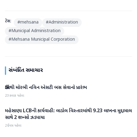
ટેગ્સ:
#
mehsana
#
Administration
#
Municipal Administration
#
Mehsana Municipal Corporation
સંબંધિત સમાચાર
ઊંઝાથી મોરબી નવિન એસટી બસ સેવાનો પ્રારંભ
મહેસાણા
23 કલાક પહેલા
મહેસાણા LCBની કાર્યવાહી: લાડોલ વિસ્તારમાંથી 9.23 લાખના મુદ્દામાલ
મહેસાણા
સાથે 2 શખ્સો ઝડપાયા
2 દિવસ પહેલા