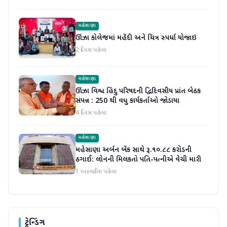
મહેસાણા
ઊંઝા કોલેજમાં મહેંદી અને ચિત્ર સ્પર્ધા યોજાઇ
2 દિવસ પહેલા
મહેસાણા
ઊંઝા વિશ્વ હિંદુ પરિષદની દ્વિદિવસીય પ્રાંત બેઠક
સંપન્ન : 250 થી વધુ કાર્યકર્તાઓ જોડાયા
4 દિવસ પહેલા
મહેસાણા
મહેસાણા અર્બન બેંક સાથે રૂ.૧૦.૮૮ કરોડની
ઠગાઈ: લોનની મિલકતો પતિ-પત્નીએ વેચી મારી
1 અઠવાડિયા પહેલા
ટ્રેન્ડિંગ