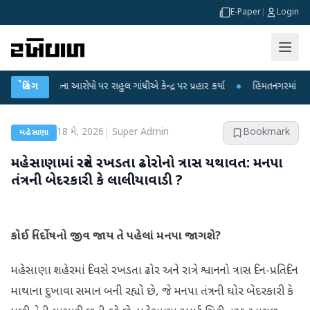
E-Paper
|
Login
 લીકના આરોપો પર રાહુલ ગાંધીએ કેન્દ્ર પર પ્રહાર કર્યા
બ્રેકિંગ
●
હિંમતનગરમાં રહસ્યમય વાય
18 મે, 2026
|
Super Admin
Bookmark
મહેસાણા
મહેસાણામાં રસ્તે રખડતા ઢોરોનો ત્રાસ યથાવત: મનપા
તંત્રની બેદરકારી કે લાલીયાવાડી ?
કોઈ નિર્દોષનો જીવ જાય તે પહેલાં મનપા જાગશે?
મહેસાણા શહેરમાં દિવસે રખડતા ઢોર અને રાત્રે શ્વાનનો ત્રાસ દિન-પ્રતિદિન
માથાના દુખાવા સમાન બની રહ્યો છે, જે મનપા તંત્રની ઘોર બેદરકારી કે