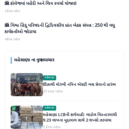
ઊંઝા કોલેજમાં મહેંદી અને ચિત્ર સ્પર્ધા યોજાઇ
મહેસાણા
2 દિવસ પહેલા
ઊંઝા વિશ્વ હિંદુ પરિષદની દ્વિદિવસીય પ્રાંત બેઠક સંપન્ન : 250 થી વધુ
મહેસાણા
કાર્યકર્તાઓ જોડાયા
4 દિવસ પહેલા
મહેસાણા
ના વધુ સમાચાર
મહેસાણા
ઊંઝાથી મોરબી નવિન એસટી બસ સેવાનો પ્રારંભ
23 કલાક પહેલા
મહેસાણા
મહેસાણા LCBની કાર્યવાહી: લાડોલ વિસ્તારમાંથી
9.23 લાખના મુદ્દામાલ સાથે 2 શખ્સો ઝડપાયા
2 દિવસ પહેલા