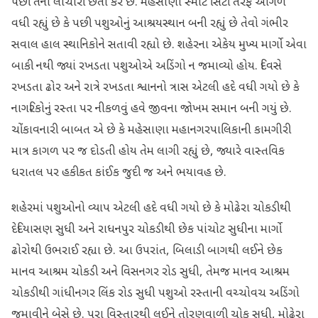
પછી તેની લાચારી છતી કરે છે. મહેસાણા સ્માર્ટ સિટી તરફ આગળ
વધી રહ્યું છે કે પછી પશુઓનું આશ્રયસ્થાન બની રહ્યું છે તેવો ગંભીર
સવાલ હાલ સ્થાનિકોને સતાવી રહ્યો છે. શહેરના એકેય મુખ્ય માર્ગો એવા
બાકી નથી જ્યાં રખડતા પશુઓએ અડિંગો ન જમાવ્યો હોય. દિવસે
રખડતા ઢોર અને રાત્રે રખડતા શ્વાનનો ત્રાસ એટલી હદે વધી ગયો છે કે
નાગરિકોનું રસ્તા પર નીકળવું હવે જીવના જોખમ સમાન બની ગયું છે.
ચોંકાવનારી બાબત એ છે કે મહેસાણા મહાનગરપાલિકાની કામગીરી
માત્ર કાગળ પર જ દોડતી હોય તેમ લાગી રહ્યું છે, જ્યારે વાસ્તવિક
ધરાતલ પર હકીકત કાંઈક જુદી જ અને ભયાવહ છે.
શહેરમાં પશુઓનો વ્યાપ એટલી હદે વધી ગયો છે કે મોઢેરા ચોકડીથી
દેદિયાસણ સુધી અને રાધનપુર ચોકડીથી છેક પાંચોટ સુધીના માર્ગો
ઢોરોથી ઉભરાઈ રહ્યા છે. આ ઉપરાંત, બિલાડી બાગથી લઈને છેક
માનવ આશ્રમ ચોકડી અને વિસનગર રોડ સુધી, તેમજ માનવ આશ્રમ
ચોકડીથી ગાંધીનગર લિંક રોડ સુધી પશુઓ રસ્તાની વચ્ચોવચ અડિંગો
જમાવીને બેસે છે. પરા વિસ્તારથી લઈને તોરણવાળી ચોક સુધી, મોઢેરા