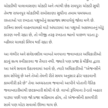
ચોકડીથી પાલાવાસણા ચોકડી અને ત્યાંથી છેક રામપુરા ચોકડી સુધી
તેમજ રાધનપુર ચોકડીથી રામોસાણા સુધીના તમામ ધમધમતા
રસ્તાઓ પર રખડતા પશુઓનું સામ્રાજ્ય સ્થપાયેલું જોવા મળે છે.
રાત્રિના સમયે વાહનચાલકો માટે અંધારામાં આ પશુઓ અકસ્માતનું મોટું
કારણ બની રહ્યા છે, તો બીજી તરફ રખડતા શ્વાનો પાછળ પડતા ટુ-
વ્હીલર ચાલકો સ્લિપ થઈ રહ્યા છે.
આ ગંભીર અને સંવેદનશીલ બાબતે મનપાના જવાબદાર અધિકારીઓ
કડવું સત્ય સ્વીકારવા જ તૈયાર નથી. જ્યારે પણ પ્રજા કે મીડિયા દ્વારા
આ અંગે સવાલ ઉઠાવવામાં આવે છે, ત્યારે અધિકારીઓ "એજન્સીને
કામ સોંપેલું છે અને તેઓ તેમની રીતે સમય અનુસાર ઢોર પકડવાની
કામગીરી કરે છે" તેવા અધ્ધરતાલ જવાબો આપીને પોતાની નૈતિક
જવાબદારીમાંથી છટકબારી શોધી લે છે. લાખો રૂપિયાના ટેન્ડરો બહાર
પાડ્યા પછી પણ જો પ્રજા ત્રાહિમામ હોય, તો એજન્સીની કામગીરી
સામે પણ મોટા સવાલો ઊભા થાય છે.