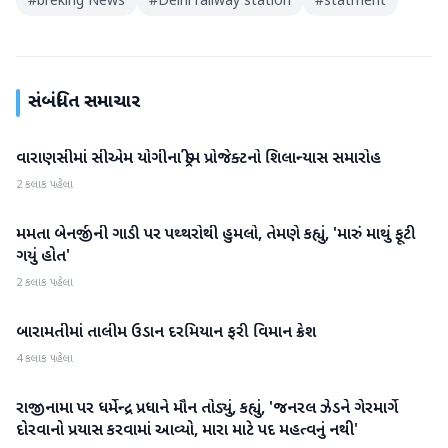
#
breking News
#
Delhi railway station
#
statment
સંબંધિત સમાચાર
વારાણસીમાં સીએમ યોગીના ડ્રીમ પ્રોજેક્ટનો શિલાન્યાસ સમારોહ
રાષ્ટ્રીય
2 કલાક પહેલા
મમતા બેનર્જીની ગાડી પર પથ્થરોથી હુમલો, તેમણે કહ્યું, 'મારું માથું ફૂટી
રાષ્ટ્રીય
ગયું હોત'
2 કલાક પહેલા
બારામતીમાં તાલીમ ઉડાન દરમિયાન ફરી વિમાન ક્રેશ
રાષ્ટ્રીય
4 કલાક પહેલા
રાજીનામા પર ધર્મેન્દ્ર પ્રધાને મૌન તોડ્યું, કહ્યું, 'જનરલ ઝેડને ગેરમાર્ગે
રાષ્ટ્રીય
દોરવાનો પ્રયાસ કરવામાં આવ્યો, મારા માટે પદ મહત્વનું નથી'