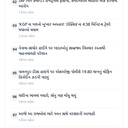
IAF વિંગ કમાન્ડર હનીટ્રેપમાં ફસાયા, સંવેદનશીલ માહિતી લીક કરવાનો
02
આરોપ
1 દિવસ પહેલા
‘KGF’ના યશનો ખૂંખાર અવતાર! ‘ટોક્સિક’ના 4:38 મિનિટના ટ્રેલરે
03
મચાવ્યો ધમાલ
2 કલાક પહેલા
નેનાવા-સાંચોર હાઈવે પર ખાડાઓનું સામ્રાજ્ય બિસ્માર રસ્તાથી
04
વાહનચાલકો પરેશાન
4 દિવસ પહેલા
પાલનપુર-ડીસા હાઇવે પર એસઓજી પોલીસે 19.80 લાખનું મોર્ફિન
05
હિરોઈન ઝડપી પાડ્યું
4 દિવસ પહેલા
ચાંદીના ભાવમાં વધારો, સોનું પણ મોંઘુ થયું
06
5 દિવસ પહેલા
આજે આ રાજ્યોમાં ભારે પવન સાથે વરસાદની આગાહી
07
5 દિવસ પહેલા