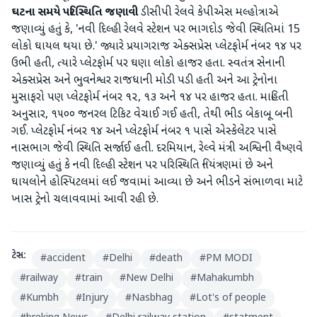
ઘટના સમયે પરિસ્થિતિ જણાવી
ડીસીપી રેલવે કેપીએસ મલ્હોત્રાએ
જણાવ્યું હતું કે, 'નવી દિલ્હી રેલવે સ્ટેશન પર ભાગદોડ જેવી સ્થિતિમાં 15
લોકો ઘાયલ થયા છે.' જ્યારે પ્રયાગરાજ એક્સપ્રેસ પ્લેટફોર્મ નંબર ૧૪ પર
ઉભી હતી, ત્યારે પ્લેટફોર્મ પર ઘણા લોકો હાજર હતા. સ્વતંત્ર સેનાની
એક્સપ્રેસ અને ભુવનેશ્વર રાજધાની મોડી પડી હતી અને આ ટ્રેનોના
મુસાફરો પણ પ્લેટફોર્મ નંબર ૧૨, ૧૩ અને ૧૪ પર હાજર હતા. માહિતી
અનુસાર, ૧૫૦૦ જનરલ ટિકિટ વેચાઈ ગઈ હતી, તેથી ભીડ બેકાબૂ બની
ગઈ. પ્લેટફોર્મ નંબર ૧૪ અને પ્લેટફોર્મ નંબર ૧ પાસે એસ્કેલેટર પાસે
નાસભાગ જેવી સ્થિતિ સર્જાઈ હતી. દરમિયાન, રેલ્વે મંત્રી અશ્વિની વૈષ્ણવે
જણાવ્યું હતું કે નવી દિલ્હી સ્ટેશન પર પરિસ્થિતિ નિયંત્રણમાં છે અને
ઘાયલોને હોસ્પિટલમાં લઈ જવામાં આવ્યા છે અને ભીડને સંભાળવા માટે
ખાસ ટ્રેનો ચલાવવામાં આવી રહી છે.
ટેગ્સ:
#
accident
#
Delhi
#
death
#
PM MODI
#
railway
#
train
#
New Delhi
#
Mahakumbh
#
Kumbh
#
Injury
#
Nasbhag
#
Lot's of people