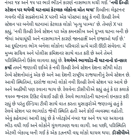
નંબર ૧૪ અને ૧૫ પર ભારે ભીડને કારણે નાસભાગ મચી ગઈ.
'નવી દિલ્હી
સ્ટેશન પર થયેલી ઘટનામાં કેટલાક લોકોના મોત થયા'
દિલ્હીના લેફ્ટનન્ટ
ગવર્નર વીકે સક્સેનાએ X પરની એક પોસ્ટમાં કહ્યું કે નવી દિલ્હી રેલ્વે
સ્ટેશન પર બનેલી ઘટનામાં કેટલાક લોકો 'મૃત્યુ પામ્યા' છે. તેમણે X પર
કહ્યું, 'નવી દિલ્હી રેલ્વે સ્ટેશન પર એક કમનસીબ અને દુ:ખદ ઘટના બની છે
જેમાં અંધાધૂંધી અને નાસભાગને કારણે જાનહાનિ અને ઇજાઓ થઈ છે.'
આ દુર્ઘટનાના ભોગ બનેલા લોકોના પરિવારો પ્રત્યે મારી ઊંડી સંવેદના. મેં
મુખ્ય સચિવ અને પોલીસ કમિશનર સાથે વાત કરી છે અને તેમને
પરિસ્થિતિનો ઉકેલ લાવવા કહ્યું છે.
રેલવેએ ભાગદોડની ઘટનાનો ઇનકાર
કર્યો
તમને જણાવી દઈએ કે નવી દિલ્હી રેલ્વે સ્ટેશન દેશના સૌથી મોટા
રેલ્વે સ્ટેશનોમાંનું એક છે અને આ દેશની રાષ્ટ્રીય રાજધાનીનું રેલ્વે સ્ટેશન છે.
આવી સ્થિતિમાં, દરરોજ લાખો લોકો નવી દિલ્હી રેલ્વે સ્ટેશન પર આવે છે
અને અહીંથી પણ રવાના થાય છે. રેલવેના ડીસીપીએ કહ્યું હતું કે દર કલાકે
૧૫૦૦ જનરલ ટિકિટ વેચાઈ રહી છે. રેલવે ભાગદોડની ઘટનાનો ઇનકાર કરી
રહ્યું છે પરંતુ ઈન્ડિયા ટીવી સાથે વાત કરતા મુસાફરોએ જણાવ્યું હતું કે
રેલવે સ્ટેશન પર ભાગદોડ જેવી સ્થિતિ હતી અને કોઈ વ્યવસ્થા નહોતી.
એવું કહેવામાં આવી રહ્યું છે કે પ્લેટફોર્મ નંબર ૧૪ અને ૧૫ પર અચાનક
ભીડ વધી ગઈ અને લોકોને ગૂંગળામણ થવા લાગી. આ પછી, પરિસ્થિતિ
એટલી બેકાબૂ બની ગઈ કે એક ડઝનથી વધુ લોકો ઘાયલ થયા.
ડીસીપીએ