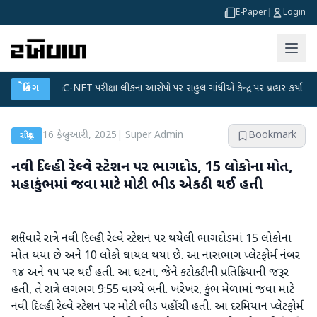
E-Paper
|
Login
●
UGC-NET પરીક્ષા લીકના આરોપો પર રાહુલ ગાંધીએ કેન્દ્ર પર પ્રહાર કર્યા
બ્રેકિંગ
●
હિંમત
16 ફેબ્રુઆરી, 2025
|
Super Admin
Bookmark
રાષ્ટ્રીય
નવી દિલ્હી રેલ્વે સ્ટેશન પર ભાગદોડ, 15 લોકોના મોત,
મહાકુંભમાં જવા માટે મોટી ભીડ એકઠી થઈ હતી
શનિવારે રાત્રે નવી દિલ્હી રેલ્વે સ્ટેશન પર થયેલી ભાગદોડમાં 15 લોકોના
મોત થયા છે અને 10 લોકો ઘાયલ થયા છે. આ નાસભાગ પ્લેટફોર્મ નંબર
૧૪ અને ૧૫ પર થઈ હતી. આ ઘટના, જેને કટોકટીની પ્રતિક્રિયાની જરૂર
હતી, તે રાત્રે લગભગ 9:55 વાગ્યે બની. ખરેખર, કુંભ મેળામાં જવા માટે
નવી દિલ્હી રેલ્વે સ્ટેશન પર મોટી ભીડ પહોંચી હતી. આ દરમિયાન પ્લેટફોર્મ