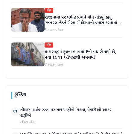
રાષ્ટ્રીય
રાજીનામા પર ધર્મેન્દ્ર પ્રધાને મૌન તોડ્યું, કહ્યું,
'જનરલ ઝેડને ગેરમાર્ગે દોરવાનો પ્રયાસ કરવામાં
આવ્યો, મારા માટે પદ મહત્વનું નથી'
5 કલાક પહેલા
રાષ્ટ્રીય
મહારાષ્ટ્રમાં દૂધના ભાવમાં ₹2નો વધારો થયો છે,
નવા દર 11 ઓગસ્ટથી અમલમાં
7 કલાક પહેલા
ટ્રેન્ડિંગ
ખીમાણામાં જાહેર રસ્તા પર ગંદા પાણીનો નિકાલ, વેપારીઓ આકરા
01
પાણીએ
2 દિવસ પહેલા