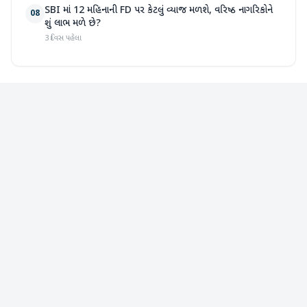
SBI માં 12 મહિનાની FD પર કેટલું વ્યાજ મળશે, વરિષ્ઠ નાગરિકોને
08
શું લાભ મળે છે?
3 દિવસ પહેલા