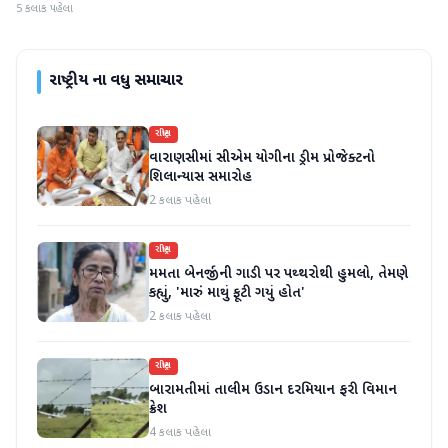
5 કલાક પહેલા
રાષ્ટ્રીય
ના વધુ સમાચાર
રાષ્ટ્રીય
વારાણસીમાં સીએમ યોગીના ડ્રીમ પ્રોજેક્ટનો
શિલાન્યાસ સમારોહ
2 કલાક પહેલા
રાષ્ટ્રીય
મમતા બેનર્જીની ગાડી પર પથ્થરોથી હુમલો, તેમણે
કહ્યું, 'મારું માથું ફૂટી ગયું હોત'
2 કલાક પહેલા
રાષ્ટ્રીય
બારામતીમાં તાલીમ ઉડાન દરમિયાન ફરી વિમાન
ક્રેશ
4 કલાક પહેલા