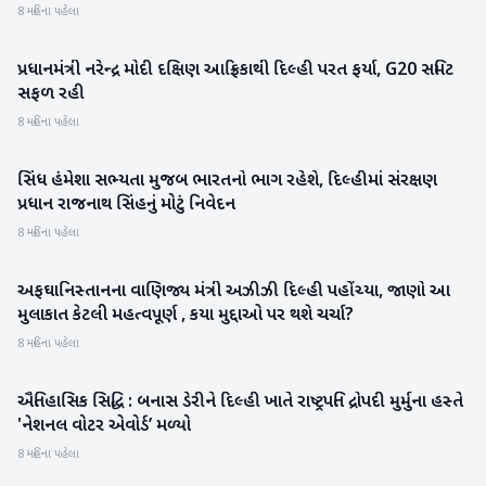
8 મહિના પહેલા
પ્રધાનમંત્રી નરેન્દ્ર મોદી દક્ષિણ આફ્રિકાથી દિલ્હી પરત ફર્યા, G20 સમિટ
રાષ્ટ્રીય
સફળ રહી
8 મહિના પહેલા
સિંધ હંમેશા સભ્યતા મુજબ ભારતનો ભાગ રહેશે, દિલ્હીમાં સંરક્ષણ
રાષ્ટ્રીય
પ્રધાન રાજનાથ સિંહનું મોટું નિવેદન
8 મહિના પહેલા
અફઘાનિસ્તાનના વાણિજ્ય મંત્રી અઝીઝી દિલ્હી પહોંચ્યા, જાણો આ
આંતરરાષ્ટ્રીય
મુલાકાત કેટલી મહત્વપૂર્ણ , કયા મુદ્દાઓ પર થશે ચર્ચા?
8 મહિના પહેલા
ઐતિહાસિક સિદ્ધિ : બનાસ ડેરીને દિલ્હી ખાતે રાષ્ટ્રપતિ દ્રોપદી મુર્મુના હસ્તે
બનાસકાંઠા
'નેશનલ વોટર એવોર્ડ’ મળ્યો
8 મહિના પહેલા