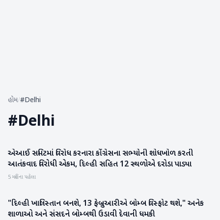
હોમ
/
#Delhi
#
Delhi
એઆઈ સમિટમાં વિરોધ કરનારા કોંગ્રેસના સભ્યોની શોધખોળ કરતી
રાષ્ટ્રીય
આતંકવાદ વિરોધી એકમ, દિલ્હી સહિત 12 સ્થળોએ દરોડા પાડ્યા
5 મહિના પહેલા
"દિલ્હી ખાલિસ્તાન બનશે, 13 ફેબ્રુઆરીએ બોમ્બ વિસ્ફોટ થશે," અનેક
રાષ્ટ્રીય
શાળાઓ અને સંસદને બોમ્બથી ઉડાવી દેવાની ધમકી