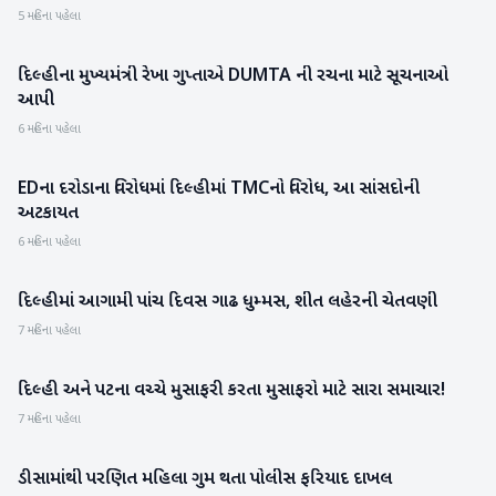
5 મહિના પહેલા
દિલ્હીના મુખ્યમંત્રી રેખા ગુપ્તાએ DUMTA ની રચના માટે સૂચનાઓ
રાષ્ટ્રીય
આપી
6 મહિના પહેલા
EDના દરોડાના વિરોધમાં દિલ્હીમાં TMCનો વિરોધ, આ સાંસદોની
રાષ્ટ્રીય
અટકાયત
6 મહિના પહેલા
દિલ્હીમાં આગામી પાંચ દિવસ ગાઢ ધુમ્મસ, શીત લહેરની ચેતવણી
રાષ્ટ્રીય
7 મહિના પહેલા
દિલ્હી અને પટના વચ્ચે મુસાફરી કરતા મુસાફરો માટે સારા સમાચાર!
રાષ્ટ્રીય
7 મહિના પહેલા
ડીસામાંથી પરણિત મહિલા ગુમ થતા પોલીસ ફરિયાદ દાખલ
બનાસકાંઠા