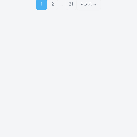
...
1
2
21
આગળ →