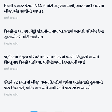
દિલ્હી બ્લાસ્ટ કેસમાં NIA ને મોટી સફળતા મળી, આતંકવાદી ઉમરના
રાષ્ટ્રીય
બીજા એક સાથીની ધરપકડ
8 મહિના પહેલા
દિલ્હીના આ ત્રણ મેટ્રો સ્ટેશનોના નામ બદલવામાં આવશે, સીએમ રેખા
રાષ્ટ્રીય
ગુપ્તાએ કરી મોટી જાહેરાત
8 મહિના પહેલા
કર્ણાટકમાં નેતૃત્વ પરિવર્તનનો સામનો કરવો પડ્યો! સિદ્ધારમૈયા અને
રાષ્ટ્રીય
શિવકુમાર દિલ્હી પહોંચ્યા, મંત્રીમંડળમાં ફેરબદલની ચર્ચા
8 મહિના પહેલા
ઈરાને 72 કલાકમાં બીજી વખત દિલ્હીમાં થયેલા આતંકવાદી હુમલાની
આંતરરાષ્ટ્રીય
કડક નિંદા કરી, પાકિસ્તાન અને અમેરિકાને કડક સંદેશ આપ્યો
8 મહિના પહેલા