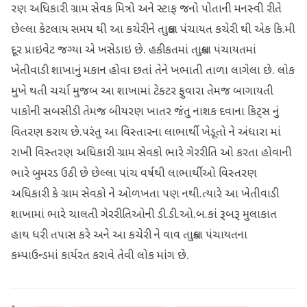
રણ અધિકારી ગ્રામ સેવક મિત્રો અને સ્ટાફ જનો પોતાની મનસ્વી રીતે
છેલ્લા કેટલાય સમય થી આ કચેરીને તાલુકા પંચાયત કચેરી થી એક કિ.મી
દૂર પ્રાઇવેટ જગ્યા એ ખસેડાઇ છે. હકીકતમાં તાલુકા પંચાયતમાં
ખેતીવાડી શાખાનું મકાન હોવા છતાં તેને ખભાતી તાળા લાગેલા છે. લોક
મુખે થતી ચર્ચા મુજબ આ શાખામાં ટેક્ટર ફુવારા તેમજ બાગાયતી
પાકોની સબસીડી તેમજ બીયરણ ખાતર જંતુ નાશક દવાના કિટ્સ નું
વિતરણ કરાય છે.પરંતુ આ વિસ્તારના લાભાર્થી ખેડૂતો ને અંધારા માં
રાખી વિસ્તરણ અધિકારી ગ્રામ સેવકો ભારે ગેરરીતિ ઓ કરતા હોવાની
ભારે બુમરડ ઉઠી છે છેલ્લા પાંચ વર્ષથી લાભાર્થીઓ વિસ્તરણ
અધિકારી કે ગ્રામ સેવકો ને ઓળખતા પણ નથી.ત્યારે આ ખેતીવાડી
શાખામાં ભારે ચાલતી ગેરરીતિઓની ડી.ડી.ઓ.બ.કાં રૂબરૂ મુલાકાત
હાથ ધરી તપાસ કરે અને આ કચેરી ને વાવ તાલુકા પંચાયતના
કમ્પાઉન્ડમાં કાર્યરત કરાવે તેવી લોક માંગ છે.