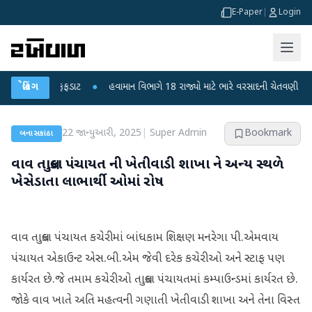
E-Paper
|
Login
ા મોતથી ફફડાટ
બ્રેકિંગ
●
હવામાન વિભાગે 18 રાજ્યો માટે ભારે વરસાદની ચેતવણી જારી કરી
22 જાન્યુઆરી, 2025
|
Super Admin
Bookmark
બનાસકાંઠા
વાવ તાલુકા પંચાયત ની ખેતીવાડી શાખા ને અન્ય સ્થળે
ખેસેડાતા લાભાર્થી ઓમાં રોષ
વાવ તાલુકા પંચાયત કચેરીમાં બાંધકામ શિક્ષણ મનરેગા પી.એમવાય
પંચાયત એકાઉન્ટ એસ.બી.એમ જેવી દરેક કચેરીઓ અને સ્ટાફ પણ
કાર્યરત છે.જે તમામ કચેરીઓ તાલુકા પંચાયતમાં કમ્પાઉન્ડમાં કાર્યરત છે.
જોકે વાવ ખાતે અતિ મહત્વની ગણાતી ખેતીવાડી શાખા અને તેના વિસ્ત