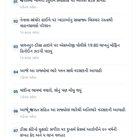
ગુજરાતમાં ખાનગી ટ્યુશન ક્લાસીસ પર આવશે કડક કાયદો
01
6 દિવસ પહેલા
નેનાવા-સાંચોર હાઈવે પર ખાડાઓનું સામ્રાજ્ય બિસ્માર રસ્તાથી
02
વાહનચાલકો પરેશાન
16 કલાક પહેલા
પાલનપુર-ડીસા હાઇવે પર એસઓજી પોલીસે 19.80 લાખનું મોર્ફિન
03
હિરોઈન ઝડપી પાડ્યું
16 કલાક પહેલા
આજે આ રાજ્યોમાં ભારે પવન સાથે વરસાદની આગાહી
04
2 દિવસ પહેલા
ચાંદીના ભાવમાં વધારો, સોનું પણ મોંઘુ થયું
05
1 દિવસ પહેલા
આજે ગુજરાત સહિત આ રાજ્યોમાં ભારેથી અતિભારે વરસાદની આગાહી
06
6 દિવસ પહેલા
ડીસા કોર્ટનો ચુકાદો: સગીરા પર દુષ્કર્મ કેસમાં આરોપીને ૨૦ વર્ષની
07
સખત કેદ અને ૫ લાખ વળતર