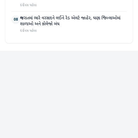
6 દિવસ પહેલા
ગુજરાતમાં ભારે વરસાદને લઈને રેડ એલર્ટ જાહેર, ઘણા જિલ્લાઓમાં
08
શાળાઓ અને કોલેજો બંધ
6 દિવસ પહેલા