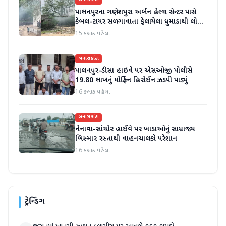
બનાસકાંઠા
પાલનપુરના ગણેશપુરા અર્બન હેલ્થ સેન્ટર પાસે
કેબલ-ટાયર સળગાવાતા ફેલાયેલા ધુમાડાથી લોકો
પરેશાન
15 કલાક પહેલા
બનાસકાંઠા
પાલનપુર-ડીસા હાઇવે પર એસઓજી પોલીસે
19.80 લાખનું મોર્ફિન હિરોઈન ઝડપી પાડ્યું
16 કલાક પહેલા
બનાસકાંઠા
નેનાવા-સાંચોર હાઈવે પર ખાડાઓનું સામ્રાજ્ય
બિસ્માર રસ્તાથી વાહનચાલકો પરેશાન
16 કલાક પહેલા
ટ્રેન્ડિંગ