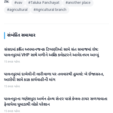
ટેગ્સ:
#
vav
#
Taluka Panchayat
#
another place
#
agricultural
#
Agricultural branch
સંબંધિત સમાચાર
સંસદમાં કથિત અપમાનજનક ટિપ્પણીઓ સામે સંત સમાજમાં રોષ:
બનાસકાંઠા
પાલનપુરમાં VHP સાથે મળીને અધિક કલેક્ટરને આવેદનપત્ર આપ્યું
15 કલાક પહેલા
પાલનપુરમાં દાબેલીની લારીવાળા પર તલવારથી હુમલો: બે ઈજાગ્રસ્ત,
બનાસકાંઠા
આરોપી સામે કડક કાર્યવાહીની માંગ
15 કલાક પહેલા
પાલનપુરના ગણેશપુરા અર્બન હેલ્થ સેન્ટર પાસે કેબલ-ટાયર સળગાવાતા
બનાસકાંઠા
ફેલાયેલા ધુમાડાથી લોકો પરેશાન
15 કલાક પહેલા