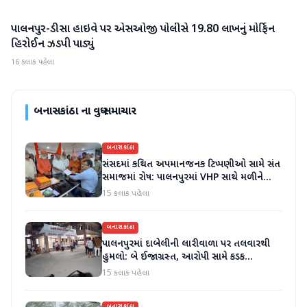
પાલનપુર-ડીસા હાઇવે પર એસઓજી પોલીસે 19.80 લાખનું મોર્ફિન
બનાસકાંઠા
હિરોઈન ઝડપી પાડ્યું
16 કલાક પહેલા
બનાસકાંઠા
ના વધુ સમાચાર
બનાસકાંઠા
સંસદમાં કથિત અપમાનજનક ટિપ્પણીઓ સામે સંત
સમાજમાં રોષ: પાલનપુરમાં VHP સાથે મળીને
અધિક કલેક્ટરને આવેદનપત્ર આપ્યું
15 કલાક પહેલા
બનાસકાંઠા
પાલનપુરમાં દાબેલીની લારીવાળા પર તલવારથી
હુમલો: બે ઈજાગ્રસ્ત, આરોપી સામે કડક
કાર્યવાહીની માંગ
15 કલાક પહેલા