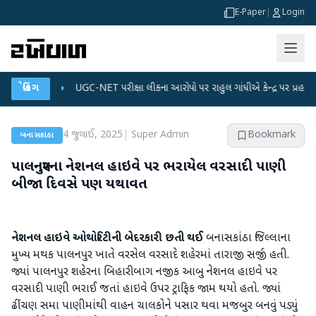
E-Paper
|
Login
પ્લાન
બ્રેકિંગ
●
UGC-NET પરીક્ષા લીકના આરોપો પર રાહુલ ગાંધીએ કેન્દ્ર પર પ્રહાર કર્યા
●
4 જુલાઈ, 2025
|
Super Admin
Bookmark
બનાસકાંઠા
પાલનપુરના નેશનલ હાઇવે પર ભરાયેલ વરસાદી પાણી
બીજા દિવસે પણ યથાવત
નેશનલ હાઇવે ઓથોરિટીની બેદરકારી છતી થઈ
બનાસકાંઠા જિલ્લાના
મુખ્ય મથક પાલનપુર ખાતે વરસેલ વરસાદે શહેરમાં તારાજી સર્જી હતી.
જ્યાં પાલનપુર શહેરના બિહારીબાગ નજીક આબુ નેશનલ હાઇવે પર
વરસાદી પાણી ભરાઈ જતાં હાઇવે ઉપર ટ્રાફિક જામ થયો હતો. જ્યાં
ઢીંચણ સમા પાણીમાંથી વાહન ચાલકોને પસાર થવા મજબુર બનવું પડ્યું