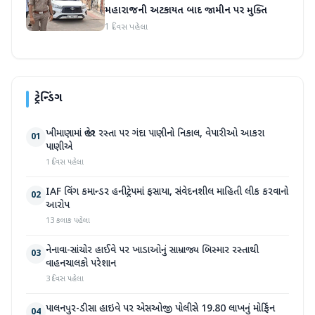
મહારાજની અટકાયત બાદ જામીન પર મુક્તિ
1 દિવસ પહેલા
ટ્રેન્ડિંગ
ખીમાણામાં જાહેર રસ્તા પર ગંદા પાણીનો નિકાલ, વેપારીઓ આકરા
01
પાણીએ
1 દિવસ પહેલા
IAF વિંગ કમાન્ડર હનીટ્રેપમાં ફસાયા, સંવેદનશીલ માહિતી લીક કરવાનો
02
આરોપ
13 કલાક પહેલા
નેનાવા-સાંચોર હાઈવે પર ખાડાઓનું સામ્રાજ્ય બિસ્માર રસ્તાથી
03
વાહનચાલકો પરેશાન
3 દિવસ પહેલા
પાલનપુર-ડીસા હાઇવે પર એસઓજી પોલીસે 19.80 લાખનું મોર્ફિન
04