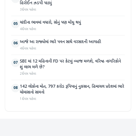
હિરોઈન ઝડપી પાડ્યું
3 દિવસ પહેલા
ચાંદીના ભાવમાં વધારો, સોનું પણ મોંઘુ થયું
05
4 દિવસ પહેલા
આજે આ રાજ્યોમાં ભારે પવન સાથે વરસાદની આગાહી
06
4 દિવસ પહેલા
SBI માં 12 મહિનાની FD પર કેટલું વ્યાજ મળશે, વરિષ્ઠ નાગરિકોને
07
શું લાભ મળે છે?
2 દિવસ પહેલા
142 લોકોના મોત, 797 કરોડ રૂપિયાનું નુકસાન, હિમાચલ પ્રદેશમાં ભારે
08
ચોમાસાનો સામનો
1 દિવસ પહેલા