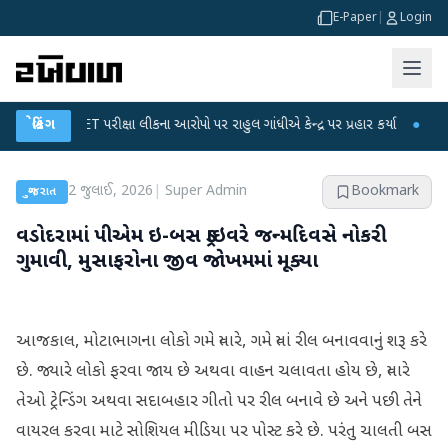
E-Paper
|
Login
C-NET પરીક્ષા લીકના આરોપો પર રાહુલ ગાંધીએ કેન્દ્ર પર પ્રહાર કર્યા
બ્રેકિંગ
●
હિંમતનગરમાં
2 જુલાઈ, 2026
|
Super Admin
Bookmark
ગુજરાત
વડોદરામાં પીએમ ઇ-બસ ડ્રાઇવરે જન્મદિવસે નોકરી
ગુમાવી, મુસાફરોના જીવ જોખમમાં મૂક્યા
આજકાલ, મોટાભાગના લોકો ગમે ત્યારે, ગમે ત્યાં રીલ બનાવવાનું શરૂ કરે
છે. જ્યારે લોકો ફરવા જાય છે અથવા વાહન ચલાવતા હોય છે, ત્યારે
તેઓ ટ્રેન્ડિંગ અથવા સદાબહાર ગીતો પર રીલ બનાવે છે અને પછી તેને
વાયરલ કરવા માટે સોશિયલ મીડિયા પર પોસ્ટ કરે છે. પરંતુ ચાલતી બસ