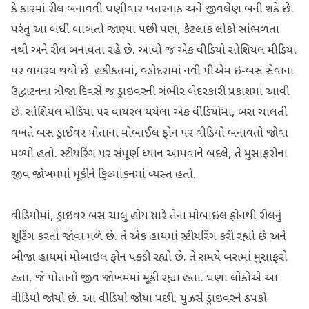
કે કારમાં રીલ બનાવવી ઘણીવાર ખતરનાક અને જીવલેણ બની શકે છે.
પરંતુ આ બધી બાબતો જાણ્યા પછી પણ, કેટલાક લોકો સાંભળતા
નથી અને રીલ બનાવતા રહે છે. આવો જ એક વીડિયો સોશિયલ મીડિયા
પર વાયરલ થયો છે. હકીકતમાં, વડોદરામાં નવી પીએમ ઇ-બસ સેવાના
ઉદ્ઘાટનના ત્રીજા દિવસે જ ડ્રાઇવરની ગંભીર બેદરકારી પ્રકાશમાં આવી
છે. સોશિયલ મીડિયા પર વાયરલ થયેલા એક વીડિયોમાં, બસ ચાલતી
વખતે બસ ડ્રાઈવર પોતાના મોબાઈલ ફોન પર વીડિયો બનાવતો જોવા
મળ્યો હતો. સ્ટીયરિંગ પર સંપૂર્ણ ધ્યાન આપવાને બદલે, તે મુસાફરોના
જીવ જોખમમાં મૂકીને ફિલ્માંકનમાં વ્યસ્ત હતો.
વીડિયોમાં, ડ્રાઇવર બસ ચાલુ હોય ત્યારે તેના મોબાઇલ ફોનથી રીલનું
શૂટિંગ કરતો જોવા મળે છે. તે એક હાથમાં સ્ટીયરિંગ કરી રહ્યો છે અને
બીજા હાથમાં મોબાઇલ ફોન પકડી રહ્યો છે. તે સમયે બસમાં મુસાફરો
હતા, જે પોતાનો જીવ જોખમમાં મૂકી રહ્યા હતા. ઘણા લોકોએ આ
વીડિયો જોયો છે. આ વીડિયો જોયા પછી, યુઝર્સે ડ્રાઇવરને ઠપકો