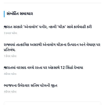
સંબંધિત સમાચાર
ગુજરાત સરકારે 'એનાલોગ' પનીર, નકલી 'ચીઝ' સામે કાર્યવાહી કરી
ગુજરાત
3 કલાક પહેલા
રાજ્યમાં તાત્કાલિક અસરથી એનાલોગ ચીઝના ઉત્પાદન અને વેચાણ પર
ગુજરાત
પ્રતિબંધ.
1 દિવસ પહેલા
ગુજરાતમાં વરસાદ વચ્ચે રસ્તા પર એકસાથે 12 સિંહો દેખાયા
ગુજરાત
4 દિવસ પહેલા
ભાજપના ઉમેદવાર સતિષ પટેલની જીત
ગુજરાત
4 દિવસ પહેલા