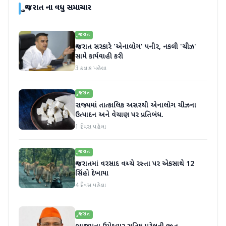
ગુજરાત
ના વધુ સમાચાર
ગુજરાત
ગુજરાત સરકારે 'એનાલોગ' પનીર, નકલી 'ચીઝ'
સામે કાર્યવાહી કરી
3 કલાક પહેલા
ગુજરાત
રાજ્યમાં તાત્કાલિક અસરથી એનાલોગ ચીઝના
ઉત્પાદન અને વેચાણ પર પ્રતિબંધ.
1 દિવસ પહેલા
ગુજરાત
ગુજરાતમાં વરસાદ વચ્ચે રસ્તા પર એકસાથે 12
સિંહો દેખાયા
4 દિવસ પહેલા
ગુજરાત