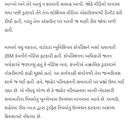
આપ્યો અને તેને આવું ન કરવાની સલાહ આપી. જોકે વીડિયો વાયરલ
થયા પછી ડ્રાઇવરે તેને તેના સોશિયલ મીડિયા એકાઉન્ટમાંથી ડિલીટ કરી
દીધી હતી, પરંતુ તેના એકાઉન્ટ પર આવી જ ઘણી રીલ જોવા મળી
હતી.
મામલો વધુ વકરતાં, વડોદરા મ્યુનિસિપલ કોર્પોરેશને બસો ચલાવતી
JBM કંપનીને નોટિસ ફટકારી હતી. કોર્પોરેશનના અધિકારી જતન
બધેકાએ જણાવ્યું હતું કે નોટિસ બાદ, કંપનીએ તાત્કાલિક ડ્રાઇવરને
નોકરીમાંથી કાઢી મૂક્યો હતો. આ કાર્યવાહી સંયોગથી તેના જન્મદિવસ
સાથે જ થઈ હતી. હવે, જાહેર પરિવહનની સલામતી પર પ્રશ્નો ઉભા થઈ
રહ્યા છે. એ નોંધવું યોગ્ય છે કે જાહેર પરિવહનમાં આવી બેદરકારી
સલામતીના નિયમોનું ખુલ્લેઆમ ઉલ્લંઘન માનવામાં આવે છે. અગાઉ,
શહેરમાં રીલ-બાઝ દ્વારા ટ્રાફિક નિયમોનું ઉલ્લંઘન કરવાના અસંખ્ય
કિસ્સાઓ નોંધાયા છે.