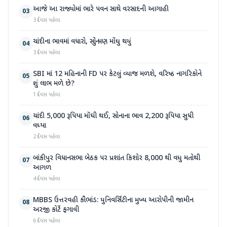
આજે આ રાજ્યોમાં ભારે પવન સાથે વરસાદની આગાહી
03
3 દિવસ પહેલા
ચાંદીના ભાવમાં વધારો, સોનું પણ મોંઘુ થયું
04
3 દિવસ પહેલા
SBI માં 12 મહિનાની FD પર કેટલું વ્યાજ મળશે, વરિષ્ઠ નાગરિકોને
05
શું લાભ મળે છે?
1 દિવસ પહેલા
ચાંદી 5,000 રૂપિયા મોંઘી થઈ, સોનાના ભાવ 2,200 રૂપિયા સુધી
06
વધ્યા
2 દિવસ પહેલા
બાંકીપુર વિધાનસભા બેઠક પર પ્રશાંત કિશોર 8,000 થી વધુ મતોથી
07
આગળ
4 દિવસ પહેલા
MBBS ઉત્તરવહી કૌભાંડ: યુનિવર્સિટીના મુખ્ય આરોપીની જામીન
08
અરજી કોર્ટે ફગાવી
6 દિવસ પહેલા