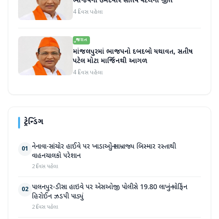
ભાજપના ઉમેદવાર સતિષ પટેલની જીત
4 દિવસ પહેલા
ગુજરાત
માંજલપુરમાં ભાજપનો દબદબો યથાવત, સતીષ
પટેલ મોટા માર્જિનથી આગળ
4 દિવસ પહેલા
ટ્રેન્ડિંગ
નેનાવા-સાંચોર હાઈવે પર ખાડાઓનું સામ્રાજ્ય બિસ્માર રસ્તાથી
01
વાહનચાલકો પરેશાન
2 દિવસ પહેલા
પાલનપુર-ડીસા હાઇવે પર એસઓજી પોલીસે 19.80 લાખનું મોર્ફિન
02
હિરોઈન ઝડપી પાડ્યું
2 દિવસ પહેલા