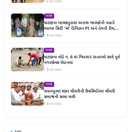
1 દિવસ પહેલા
પાટણ
પાટણના ખાલકપુરામાં અનાથ બાળકોની વહારે
આવ્યા સિટી 'એ' ડિવિઝન PI અને તેમની ટીમ,
માનવતા મહેકી
1 દિવસ પહેલા
પાટણ
પાટણના વોર્ડ નં. 6 માં બિસ્માર રસ્તાઓ સામે પૂર્વ
નગરસેવક મેદાનમાં
1 દિવસ પહેલા
પાટણ
રાધનપુરમાં શંકર ચૌધરીની ઉપસ્થિતિમાં ચૌધરી
સમાજની સભા મળી
1 દિવસ પહેલા