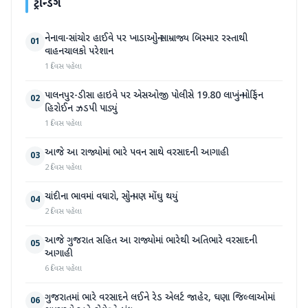
ટ્રેન્ડિંગ
નેનાવા-સાંચોર હાઈવે પર ખાડાઓનું સામ્રાજ્ય બિસ્માર રસ્તાથી
01
વાહનચાલકો પરેશાન
1 દિવસ પહેલા
પાલનપુર-ડીસા હાઇવે પર એસઓજી પોલીસે 19.80 લાખનું મોર્ફિન
02
હિરોઈન ઝડપી પાડ્યું
1 દિવસ પહેલા
આજે આ રાજ્યોમાં ભારે પવન સાથે વરસાદની આગાહી
03
2 દિવસ પહેલા
ચાંદીના ભાવમાં વધારો, સોનું પણ મોંઘુ થયું
04
2 દિવસ પહેલા
આજે ગુજરાત સહિત આ રાજ્યોમાં ભારેથી અતિભારે વરસાદની
05
આગાહી
6 દિવસ પહેલા
ગુજરાતમાં ભારે વરસાદને લઈને રેડ એલર્ટ જાહેર, ઘણા જિલ્લાઓમાં
06