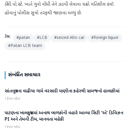
ડીવી.પો.સ્ટે. ખાતે ગુનો નોંધી તેને ઝડપી લેવાના ચક્રો ગતિશીલ કયૉ
હોવાનું પોલીસ સુત્રો તરફથી જાણવા મળ્યું છે.
ટેગ્સ:
#
patan
#
LCB
#
seized Alto car
#
foreign liquor
#
Patan LCB team
સંબંધિત સમાચાર
સાંતલપુરના વાઢીયા ગામે વરસાદી પાણીના કહેરથી ગ્રામજનો હાલાકીમાં
પાટણ
1 દિવસ પહેલા
પાટણના ખાલકપુરામાં અનાથ બાળકોની વહારે આવ્યા સિટી 'એ' ડિવિઝન
પાટણ
PI અને તેમની ટીમ, માનવતા મહેકી
1 દિવસ પહેલા