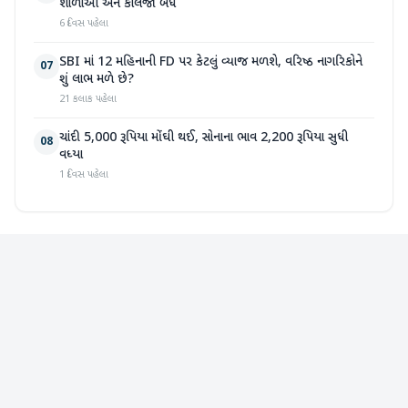
શાળાઓ અને કોલેજો બંધ
6 દિવસ પહેલા
SBI માં 12 મહિનાની FD પર કેટલું વ્યાજ મળશે, વરિષ્ઠ નાગરિકોને
07
શું લાભ મળે છે?
21 કલાક પહેલા
ચાંદી 5,000 રૂપિયા મોંઘી થઈ, સોનાના ભાવ 2,200 રૂપિયા સુધી
08
વધ્યા
1 દિવસ પહેલા