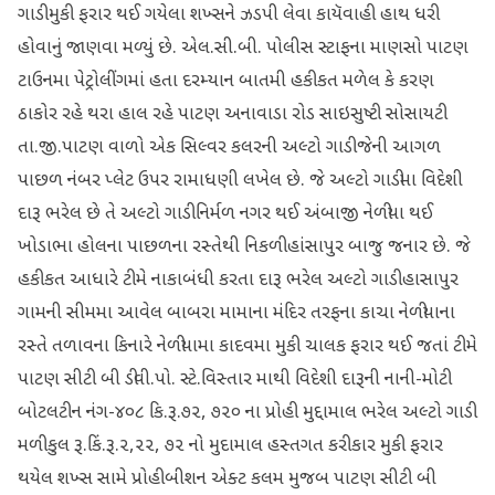
ગાડી મુકી ફરાર થઈ ગયેલા શખ્સને ઝડપી લેવા કાયૅવાહી હાથ ધરી
હોવાનું જાણવા મળ્યું છે. એલ.સી.બી. પોલીસ સ્ટાફના માણસો પાટણ
ટાઉનમા પેટ્રોલીંગમાં હતા દરમ્યાન બાતમી હકીકત મળેલ કે કરણ
ઠાકોર રહે થરા હાલ રહે પાટણ અનાવાડા રોડ સાઇસુષ્ટી સોસાયટી
તા.જી.પાટણ વાળો એક સિલ્વર કલરની અલ્ટો ગાડી જેની આગળ
પાછળ નંબર પ્લેટ ઉપર રામાધણી લખેલ છે. જે અલ્ટો ગાડીમા વિદેશી
દારૂ ભરેલ છે તે અલ્ટો ગાડી નિર્મળ નગર થઈ અંબાજી નેળીયા થઈ
ખોડાભા હોલના પાછળના રસ્તેથી નિકળી હાંસાપુર બાજુ જનાર છે. જે
હકીકત આધારે ટીમે નાકાબંધી કરતા દારૂ ભરેલ અલ્ટો ગાડી હાસાપુર
ગામની સીમમા આવેલ બાબરા મામાના મંદિર તરફના કાચા નેળીયાના
રસ્તે તળાવના કિનારે નેળીયામા કાદવમા મુકી ચાલક ફરાર થઈ જતાં ટીમે
પાટણ સીટી બી ડીવી.પો. સ્ટે.વિસ્તાર માથી વિદેશી દારૂની નાની-મોટી
બોટલટીન નંગ-૪૦૮ કિ.રૂ.૭૨, ૭૨૦ ના પ્રોહી મુદ્દામાલ ભરેલ અલ્ટો ગાડી
મળી કુલ રૂ.કિં.રૂ.૨,૨૨, ૭૨ નો મુદામાલ હસ્તગત કરીકાર મુકી ફરાર
થયેલ શખ્સ સામે પ્રોહીબીશન એક્ટ કલમ મુજબ પાટણ સીટી બી