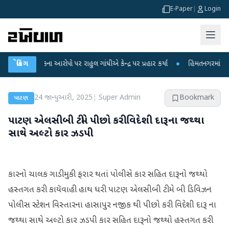
E-Paper
|
Login
 લીકના આરોપો પર રાહુલ ગાંધીએ કેન્દ્ર પર પ્રહાર કર્યા
બ્રેકિંગ
●
હિંમતનગરમાં રહસ્યમય વાય
24 જાન્યુઆરી, 2025
|
Super Admin
Bookmark
પાટણ
પાટણ એલસીબી ટીમે પીછો કરી વિદેશી દારૂના જથ્થા
સાથે અલ્ટો કાર ઝડપી
કારનો ચાલક ગાડી મુકી ફરાર થતાં પોલીસે કાર સહિત દારૂનો જથ્થો
હસ્તગત કરી કાયૅવાહી હાથ ધરી પાટણ એલસીબી ટીમે બી ડિવિઝન
પોલીસ સ્ટેશન વિસ્તારના હાસાપુર નજીક થી પીછો કરી વિદેશી દારૂ ના
જથ્થા સાથે અલ્ટો કાર ઝડપી કાર સહિત દારૂનો જથ્થો હસ્તગત કરી