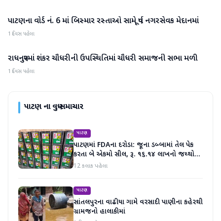
પાટણના વોર્ડ નં. 6 માં બિસ્માર રસ્તાઓ સામે પૂર્વ નગરસેવક મેદાનમાં
પાટણ
1 દિવસ પહેલા
રાધનપુરમાં શંકર ચૌધરીની ઉપસ્થિતિમાં ચૌધરી સમાજની સભા મળી
પાટણ
1 દિવસ પહેલા
પાટણ
ના વધુ સમાચાર
પાટણ
પાટણમાં FDAના દરોડા: જૂના ડબ્બામાં તેલ પેક
કરતા બે એકમો સીલ, રૂ. ૧૬.૧૪ લાખનો જથ્થો
જપ્ત
12 કલાક પહેલા
પાટણ
સાંતલપુરના વાઢીયા ગામે વરસાદી પાણીના કહેરથી
ગ્રામજનો હાલાકીમાં