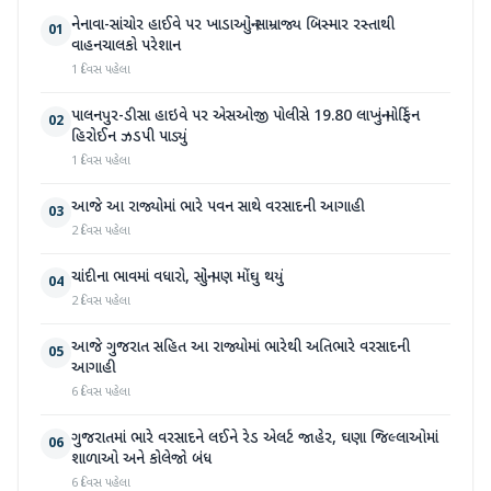
નેનાવા-સાંચોર હાઈવે પર ખાડાઓનું સામ્રાજ્ય બિસ્માર રસ્તાથી
01
વાહનચાલકો પરેશાન
1 દિવસ પહેલા
પાલનપુર-ડીસા હાઇવે પર એસઓજી પોલીસે 19.80 લાખનું મોર્ફિન
02
હિરોઈન ઝડપી પાડ્યું
1 દિવસ પહેલા
આજે આ રાજ્યોમાં ભારે પવન સાથે વરસાદની આગાહી
03
2 દિવસ પહેલા
ચાંદીના ભાવમાં વધારો, સોનું પણ મોંઘુ થયું
04
2 દિવસ પહેલા
આજે ગુજરાત સહિત આ રાજ્યોમાં ભારેથી અતિભારે વરસાદની
05
આગાહી
6 દિવસ પહેલા
ગુજરાતમાં ભારે વરસાદને લઈને રેડ એલર્ટ જાહેર, ઘણા જિલ્લાઓમાં
06
શાળાઓ અને કોલેજો બંધ
6 દિવસ પહેલા