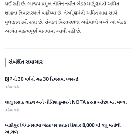
થઈ રહી છે. ભાજપ પ્રમુખ નીતિન નવીન બેઠક માટે ગૃહમંત્રી અમિત
શાહના નિવાસસ્થાને પહોંચ્યા છે. તેઓ ગૃહમંત્રી અમિત શાહ સાથે
મુલાકાત કરી રહ્યા છે. સંગઠન વિસ્તરણના અહેવાલો વચ્ચે આ બેઠક
અત્યંત મહત્વપૂર્ણ માનવામાં આવી રહી છે.
સંબંધિત સમાચાર
BJPનો 30 વર્ષનો ગઢ 30 દિવસમાં ધ્વસ્ત!
રાષ્ટ્રીય
3 દિવસ પહેલા
લાલુ પ્રસાદ યાદવ અને નીતિશ કુમારને NOTA કરતા ઓછા મત મળ્યા
રાષ્ટ્રીય
3 દિવસ પહેલા
બાંકીપુર વિધાનસભા બેઠક પર પ્રશાંત કિશોર 8,000 થી વધુ મતોથી
રાષ્ટ્રીય
આગળ