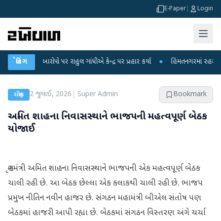
E-Paper
|
Login
કના આરોપો પર રાહુલ ગાંધીએ કેન્દ્ર પર પ્રહાર કર્યા
બ્રેકિંગ
●
હિંમતનગરમાં રહસ્યમય વાયરસ
2 જુલાઈ, 2026
|
Super Admin
Bookmark
રાષ્ટ્રીય
અમિત શાહના નિવાસસ્થાને ભાજપની મહત્વપૂર્ણ બેઠક
યોજાઈ
ગૃહમંત્રી અમિત શાહના નિવાસસ્થાને ભાજપની એક મહત્વપૂર્ણ બેઠક
ચાલી રહી છે. આ બેઠક છેલ્લા એક કલાકથી ચાલી રહી છે. ભાજપ
પ્રમુખ નીતિન નવીન હાજર છે. સંગઠન મહામંત્રી બીએલ સંતોષ પણ
બેઠકમાં હાજરી આપી રહ્યા છે. બેઠકમાં સંગઠન વિસ્તરણ અંગે ચર્ચા