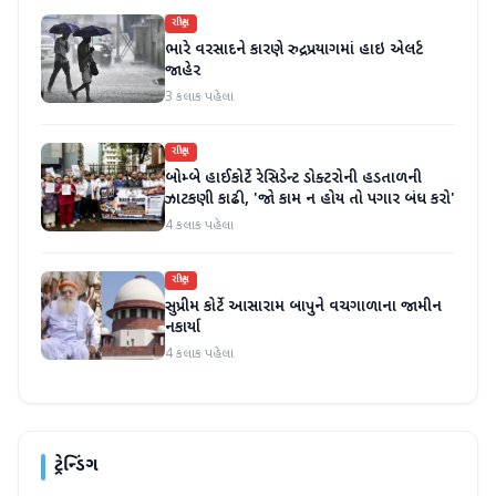
રાષ્ટ્રીય
ભારે વરસાદને કારણે રુદ્રપ્રયાગમાં હાઇ એલર્ટ
જાહેર
3 કલાક પહેલા
રાષ્ટ્રીય
બોમ્બે હાઈકોર્ટે રેસિડેન્ટ ડોક્ટરોની હડતાળની
ઝાટકણી કાઢી, 'જો કામ ન હોય તો પગાર બંધ કરો'
4 કલાક પહેલા
રાષ્ટ્રીય
સુપ્રીમ કોર્ટે આસારામ બાપુને વચગાળાના જામીન
નકાર્યા
4 કલાક પહેલા
ટ્રેન્ડિંગ