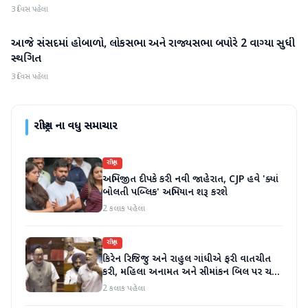
3 દિવસ પહેલા
આજે સંસદમાં હોબાળો, લોકસભા અને રાજ્યસભા બપોરે 2 વાગ્યા સુધી
રાષ્ટ્રીય
સ્થગિત
3 દિવસ પહેલા
રાષ્ટ્રીય
ના વધુ સમાચાર
રાષ્ટ્રીય
અભિજીત દીપકે કરી નવી જાહેરાત, CJP હવે 'ક્યાં
બોલતી પબ્લિક' અભિયાન શરૂ કરશે
2 કલાક પહેલા
રાષ્ટ્રીય
કિરેન રિજિજુ અને રાહુલ ગાંધીએ ફરી વાતચીત
કરી, મહિલા અનામત અને સીમાંકન બિલ પર ચર્ચા
કરી
2 કલાક પહેલા