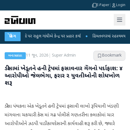
E-Paper
|
Login
ોપો પર રાહુલ ગાંધીએ કેન્દ્ર પર પ્રહાર કર્યા
બ્રેકિંગ
●
હિંમતનગરમાં રહસ્યમય વાયરસ કે ચા
11 જૂન, 2026
|
Super Admin
Bookmark
બનાસકાંઠા
ડીસામાં ખેડૂતને હની ટ્રેપમાં ફસાવનાર ગેંગનો પર્દાફાશ: ૪
આરોપીઓ જેલભેગા, ફરાર ૨ યુવતીઓની શોધખોળ
શરૂ
ડીસા પંથકના એક ખેડૂતને હની ટ્રેપમાં ફસાવી લાખો રૂપિયાની ખંડણી
માંગવાના ચકચારી કેસ માં ગઢ પોલીસે ગણતરીના કલાકોમાં ચાર
આરોપીઓને ઝડપી પાડી કાયદેસરની કાર્યવાહી શરૂ કરી છે, જ્યારે