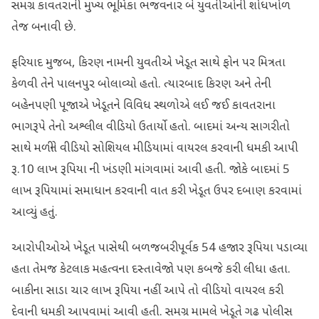
સમગ્ર કાવતરાની મુખ્ય ભૂમિકા ભજવનાર બે યુવતીઓની શોધખોળ
તેજ બનાવી છે.
ફરિયાદ મુજબ, કિરણ નામની યુવતીએ ખેડૂત સાથે ફોન પર મિત્રતા
કેળવી તેને પાલનપુર બોલાવ્યો હતો. ત્યારબાદ કિરણ અને તેની
બહેનપણી પૂજાએ ખેડૂતને વિવિધ સ્થળોએ લઈ જઈ કાવતરાના
ભાગરૂપે તેનો અશ્લીલ વીડિયો ઉતાર્યો હતો. બાદમાં અન્ય સાગરીતો
સાથે મળીને વીડિયો સોશિયલ મીડિયામાં વાયરલ કરવાની ધમકી આપી
રૂ.10 લાખ રૂપિયા ની ખંડણી માંગવામાં આવી હતી. જોકે બાદમાં 5
લાખ રૂપિયામાં સમાધાન કરવાની વાત કરી ખેડૂત ઉપર દબાણ કરવામાં
આવ્યું હતું.
આરોપીઓએ ખેડૂત પાસેથી બળજબરીપૂર્વક 54 હજાર રૂપિયા પડાવ્યા
હતા તેમજ કેટલાક મહત્વના દસ્તાવેજો પણ કબજે કરી લીધા હતા.
બાકીના સાડા ચાર લાખ રૂપિયા નહીં આપે તો વીડિયો વાયરલ કરી
દેવાની ધમકી આપવામાં આવી હતી. સમગ્ર મામલે ખેડૂતે ગઢ પોલીસ