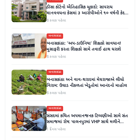
ડીસા કોર્ટનો ઐતિહાસિક ચુકાદો: સાપરાધ
માનવવધના કેસમાં ૩ આરોપીઓને ૧૦ વર્ષની કેદ
અને ૬ લાખનો દંડ
8 કલાક પહેલા
બનાસકાંઠા
બનાસકાંઠા: 'અપ-ડાઉનિયા' શિક્ષકો સાવધાન!
મુસાફરી કરતા શિક્ષકો સામે તવાઈ હાથ ધરાશે
8 કલાક પહેલા
બનાસકાંઠા
બનાસકાંઠા અને વાવ-થરાદમાં મેઘરાજાએ લીધો
વિરામ: ઉઘાડ નીકળતાં ખેડૂતોમાં આનંદનો માહોલ
8 કલાક પહેલા
બનાસકાંઠા
સંસદમાં કથિત અપમાનજનક ટિપ્પણીઓ સામે સંત
સમાજમાં રોષ: પાલનપુરમાં VHP સાથે મળીને
અધિક કલેક્ટરને આવેદનપત્ર આપ્યું
1 દિવસ પહેલા