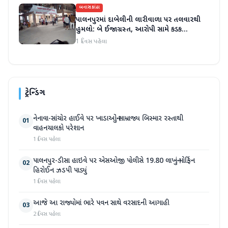
બનાસકાંઠા
પાલનપુરમાં દાબેલીની લારીવાળા પર તલવારથી
હુમલો: બે ઈજાગ્રસ્ત, આરોપી સામે કડક
કાર્યવાહીની માંગ
1 દિવસ પહેલા
ટ્રેન્ડિંગ
નેનાવા-સાંચોર હાઈવે પર ખાડાઓનું સામ્રાજ્ય બિસ્માર રસ્તાથી
01
વાહનચાલકો પરેશાન
1 દિવસ પહેલા
પાલનપુર-ડીસા હાઇવે પર એસઓજી પોલીસે 19.80 લાખનું મોર્ફિન
02
હિરોઈન ઝડપી પાડ્યું
1 દિવસ પહેલા
આજે આ રાજ્યોમાં ભારે પવન સાથે વરસાદની આગાહી
03
2 દિવસ પહેલા