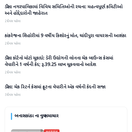
ડીસા નગરપાલિકામાં વિવિધ સમિતિઓની રચના: મહત્વપૂર્ણ કમિટીઓ
બનાસકાંઠા
અને હોદ્દેદારોની જાહેરાત
2 દિવસ પહેલા
કાંકરેજના શિહોરીમાં 9 વર્ષીય કિશોરનું મોત, ચાંદીપુરા વાયરસની આશંકા
બનાસકાંઠા
2 દિવસ પહેલા
ડીસા કોર્ટનો મોટો ચુકાદો: ડેરી ઉદ્યોગની લોનના ચેક બાઉન્સ કેસમાં
બનાસકાંઠા
વેપારીને 1 વર્ષની કેદ; રૂ.39.25 લાખ ચૂકવવાનો આદેશ
2 દિવસ પહેલા
ડીસા: ચેક રિટર્ન કેસમાં ફ્રૂટના વેપારીને એક વર્ષની કેદની સજા
બનાસકાંઠા
3 દિવસ પહેલા
બનાસકાંઠા
ના વધુ સમાચાર
બનાસકાંઠા