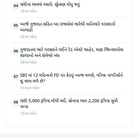
ચાંદીના ભાવમાં વધારો, સોનું પણ મોંઘુ થયું
04
2 દિવસ પહેલા
આજે ગુજરાત સહિત આ રાજ્યોમાં ભારેથી અતિભારે વરસાદની
05
આગાહી
6 દિવસ પહેલા
ગુજરાતમાં ભારે વરસાદને લઈને રેડ એલર્ટ જાહેર, ઘણા જિલ્લાઓમાં
06
શાળાઓ અને કોલેજો બંધ
6 દિવસ પહેલા
SBI માં 12 મહિનાની FD પર કેટલું વ્યાજ મળશે, વરિષ્ઠ નાગરિકોને
07
શું લાભ મળે છે?
16 કલાક પહેલા
ચાંદી 5,000 રૂપિયા મોંઘી થઈ, સોનાના ભાવ 2,200 રૂપિયા સુધી
08
વધ્યા
1 દિવસ પહેલા