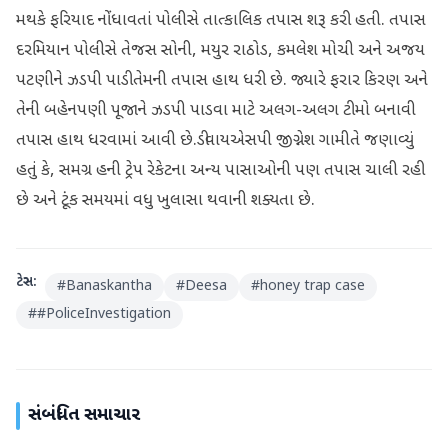
મથકે ફરિયાદ નોંધાવતાં પોલીસે તાત્કાલિક તપાસ શરૂ કરી હતી. તપાસ
દરમિયાન પોલીસે તેજસ સોની, મયુર રાઠોડ, કમલેશ મોચી અને અજય
પટણીને ઝડપી પાડી તેમની તપાસ હાથ ધરી છે. જ્યારે ફરાર કિરણ અને
તેની બહેનપણી પૂજાને ઝડપી પાડવા માટે અલગ-અલગ ટીમો બનાવી
તપાસ હાથ ધરવામાં આવી છે.ડીવાયએસપી જીગ્નેશ ગામીતે જણાવ્યું
હતું કે, સમગ્ર હની ટ્રેપ રેકેટના અન્ય પાસાઓની પણ તપાસ ચાલી રહી
છે અને ટૂંક સમયમાં વધુ ખુલાસા થવાની શક્યતા છે.
ટેગ્સ:
#
Banaskantha
#
Deesa
#
honey trap case
#
#PoliceInvestigation
સંબંધિત સમાચાર