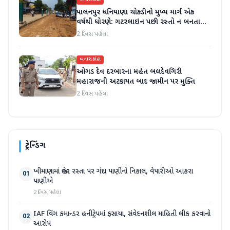
બનાસકાંઠા
પાલનપુર ધનિયાણા ચોકડીનો મુખ્ય માર્ગ એક
વર્ષથી ધોરણે: ગટરલાઇન પછી રસ્તો ન બનતા
હાલાકી
2 દિવસ પહેલા
બનાસકાંઠા
ઓગડ દેવ દરબારના મહંત બલદેવગિરી
મહારાજની અટકાયત બાદ જામીન પર મુક્તિ
2 દિવસ પહેલા
ટ્રેન્ડિંગ
ખીમાણામાં જાહેર રસ્તા પર ગંદા પાણીનો નિકાલ, વેપારીઓ આકરા
01
પાણીએ
2 દિવસ પહેલા
IAF વિંગ કમાન્ડર હનીટ્રેપમાં ફસાયા, સંવેદનશીલ માહિતી લીક કરવાનો
02
આરોપ