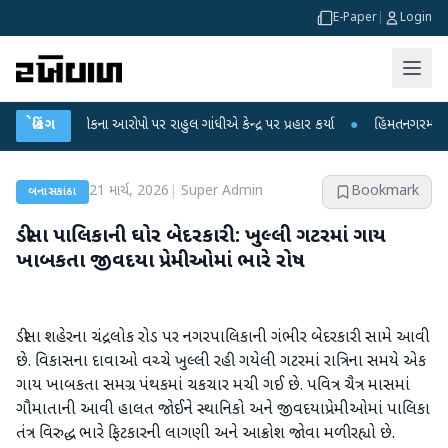
E-Paper
|
Login
્ષા લીકના આરોપો પર રાહુલ ગાંધીએ કેન્દ્ર પર પ્રહાર કર્યા
બ્રેકિંગ
●
હિંમતનગરમાં રહસ્યમય 
21 માર્ચ, 2026
|
Super Admin
Bookmark
બનાસકાંઠા
ડીસા પાલિકાની ઘોર બેદરકારી: ખુલ્લી ગટરમાં ગાય
ખાબકતા જીવદયા પ્રેમીઓમાં ભારે રોષ
ડીસા શહેરના ચંદ્રલોક રોડ પર નગરપાલિકાની ગંભીર બેદરકારી સામે આવી
છે. વિકાસના દાવાઓ વચ્ચે ખુલ્લી રહી ગયેલી ગટરમાં રાત્રિના સમયે એક
ગાય ખાબકતા સમગ્ર પંથકમાં ચકચાર મચી ગઈ છે. પવિત્ર ચૈત્ર માસમાં
ગૌમાતાની આવી હાલત જોઈને સ્થાનિકો અને જીવદયાપ્રેમીઓમાં પાલિકા
તંત્ર વિરુદ્ધ ભારે ફિટકારની લાગણી અને આક્રોશ જોવા મળી રહ્યો છે.