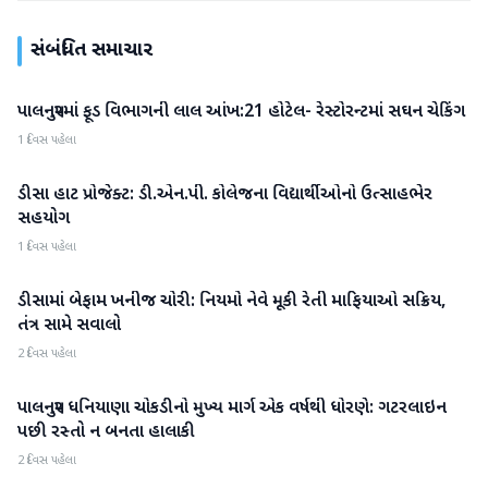
સંબંધિત સમાચાર
પાલનપુરમાં ફૂડ વિભાગની લાલ આંખ:21 હોટેલ- રેસ્ટોરન્ટમાં સઘન ચેકિંગ
બનાસકાંઠા
1 દિવસ પહેલા
ડીસા હાટ પ્રોજેક્ટ: ડી.એન.પી. કોલેજના વિદ્યાર્થીઓનો ઉત્સાહભેર
બનાસકાંઠા
સહયોગ
1 દિવસ પહેલા
ડીસામાં બેફામ ખનીજ ચોરી: નિયમો નેવે મૂકી રેતી માફિયાઓ સક્રિય,
બનાસકાંઠા
તંત્ર સામે સવાલો
2 દિવસ પહેલા
પાલનપુર ધનિયાણા ચોકડીનો મુખ્ય માર્ગ એક વર્ષથી ધોરણે: ગટરલાઇન
બનાસકાંઠા
પછી રસ્તો ન બનતા હાલાકી
2 દિવસ પહેલા