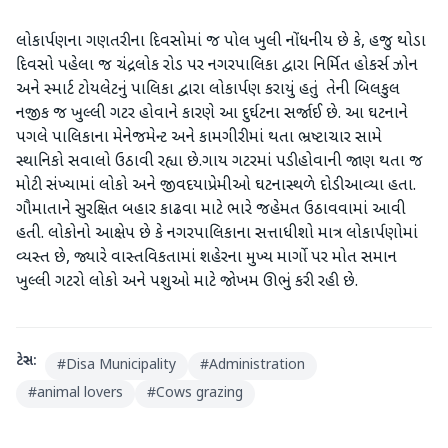
​લોકાર્પણના ગણતરીના દિવસોમાં જ પોલ ખુલી ​નોંધનીય છે કે, હજુ થોડા
દિવસો પહેલા જ ચંદ્રલોક રોડ પર નગરપાલિકા દ્વારા નિર્મિત હોકર્સ ઝોન
અને સ્માર્ટ ટોયલેટનું પાલિકા દ્વારા લોકાર્પણ કરાયું હતું તેની બિલકુલ
નજીક જ ખુલ્લી ગટર હોવાને કારણે આ દુર્ઘટના સર્જાઈ છે. આ ઘટનાને
પગલે પાલિકાના મેનેજમેન્ટ અને કામગીરીમાં થતા ભ્રષ્ટાચાર સામે
સ્થાનિકો સવાલો ઉઠાવી રહ્યા છે.​ગાય ગટરમાં પડી હોવાની જાણ થતા જ
મોટી સંખ્યામાં લોકો અને જીવદયાપ્રેમીઓ ઘટનાસ્થળે દોડી આવ્યા હતા.
ગૌમાતાને સુરક્ષિત બહાર કાઢવા માટે ભારે જહેમત ઉઠાવવામાં આવી
હતી. લોકોનો આક્ષેપ છે કે નગરપાલિકાના સત્તાધીશો માત્ર લોકાર્પણોમાં
વ્યસ્ત છે, જ્યારે વાસ્તવિકતામાં શહેરના મુખ્ય માર્ગો પર મોત સમાન
ખુલ્લી ગટરો લોકો અને પશુઓ માટે જોખમ ઊભું કરી રહી છે.
ટેગ્સ:
#
Disa Municipality
#
Administration
#
animal lovers
#
Cows grazing