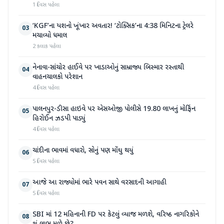
1 દિવસ પહેલા
‘KGF’ના યશનો ખૂંખાર અવતાર! ‘ટોક્સિક’ના 4:38 મિનિટના ટ્રેલરે
03
મચાવ્યો ધમાલ
2 કલાક પહેલા
નેનાવા-સાંચોર હાઈવે પર ખાડાઓનું સામ્રાજ્ય બિસ્માર રસ્તાથી
04
વાહનચાલકો પરેશાન
4 દિવસ પહેલા
પાલનપુર-ડીસા હાઇવે પર એસઓજી પોલીસે 19.80 લાખનું મોર્ફિન
05
હિરોઈન ઝડપી પાડ્યું
4 દિવસ પહેલા
ચાંદીના ભાવમાં વધારો, સોનું પણ મોંઘુ થયું
06
5 દિવસ પહેલા
આજે આ રાજ્યોમાં ભારે પવન સાથે વરસાદની આગાહી
07
5 દિવસ પહેલા
SBI માં 12 મહિનાની FD પર કેટલું વ્યાજ મળશે, વરિષ્ઠ નાગરિકોને
08