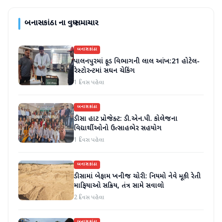
બનાસકાંઠા
ના વધુ સમાચાર
બનાસકાંઠા
પાલનપુરમાં ફૂડ વિભાગની લાલ આંખ:21 હોટેલ-
રેસ્ટોરન્ટમાં સઘન ચેકિંગ
1 દિવસ પહેલા
બનાસકાંઠા
ડીસા હાટ પ્રોજેક્ટ: ડી.એન.પી. કોલેજના
વિદ્યાર્થીઓનો ઉત્સાહભેર સહયોગ
1 દિવસ પહેલા
બનાસકાંઠા
ડીસામાં બેફામ ખનીજ ચોરી: નિયમો નેવે મૂકી રેતી
માફિયાઓ સક્રિય, તંત્ર સામે સવાલો
2 દિવસ પહેલા