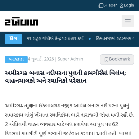
E-Paper
|
Login
રાહુલ ગાંધીએ કેન્દ્ર પર પ્રહાર કર્યા
બ્રેકિંગ
●
હિંમતનગરમાં રહસ્યમય વાયરસ કે ચાંદીપુર
4 જુલાઈ, 2026
|
Super Admin
Bookmark
બનાસકાંઠા
અમીરગઢ બનાસ નદી પરના પુલની કામગીરીમાં વિલંબ;
વાહનચાલકો અને સ્થાનિકો પરેશાન
અમીરગઢ તાલુકાના ઈકબાલગઢ નજીક આવેલ બનાસ નદી પરના પુલનું
સમારકામ લાંબું ખેંચાતા સ્થાનિકોમાં ભારે નારાજગી જોવા મળી રહી છે.
2 એપ્રિલથી વાહન વ્યવહાર માટે બંધ કરાયેલા આ પુલ પર 62
દિવસમાં કામગીરી પૂર્ણ કરવાની જાહેરાત કરવામાં આવી હતી. બાદમાં