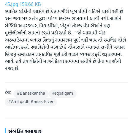
45.jpg
159.66 KB
સ્થાનિક લોકોનો આક્ષેપ છે કે કામગીરી ખૂબ ધીમી ગતિએ ચાલી રહી છે
અને જવાબદાર તંત્ર દ્વારા યોગ્ય દેખરેખ રાખવામાં આવી નથી. લોકોને
રોજિંદી અવરજવર, વિદ્યાર્થીઓ, ખેડૂતો તેમજ વેપારીઓને પણ
મુશ્કેલીઓનો સામનો કરવો પડી રહ્યો છે. "જો આગામી એક
અઠવાડિયામાં બનાસ બ્રિજનું સમારકામ પૂર્ણ નહીં થાય તો સ્થાનિક લોકો
આંદોલન કરશે. સ્થાનિકોની માંગ છે કે ચોમાસાને ધ્યાનમાં રાખીને બનાસ
બ્રિજનું સમારકામ તાત્કાલિક પૂર્ણ કરી વાહન વ્યવહાર ફરી શરૂ કરવામાં
આવે. હવે તંત્ર લોકોની માંગને કેટલા સમયમાં સંતોષે છે તેના પર સૌની
નજર છે.
ટેગ્સ:
#
Banaskantha
#
Iqbalgarh
#
Amirgadh Banas River
સંબંધિત સમાચાર