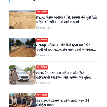
બનાસકાંઠા
ડીસામાં બેફામ ખનીજ ચોરી: નિયમો નેવે મૂકી રેતી
માફિયાઓ સક્રિય, તંત્ર સામે સવાલો
16 કલાક પહેલા
બનાસકાંઠા
પાલનપુર ધનિયાણા ચોકડીનો મુખ્ય માર્ગ એક
વર્ષથી ધોરણે: ગટરલાઇન પછી રસ્તો ન બનતા
હાલાકી
17 કલાક પહેલા
બનાસકાંઠા
ઓગડ દેવ દરબારના મહંત બલદેવગિરી
મહારાજની અટકાયત બાદ જામીન પર મુક્તિ
17 કલાક પહેલા
બનાસકાંઠા
રોટરી ક્લબ ડીસાને સેવાકીય કાર્યો બદલ 24
એવોર્ડ્સ મળ્યા