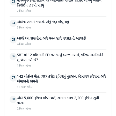
પાલનપુર-ડીસા હાઇવે પર એસઓજી પોલીસે 19.80 લાખનું મોર્ફિન
03
હિરોઈન ઝડપી પાડ્યું
2 દિવસ પહેલા
ચાંદીના ભાવમાં વધારો, સોનું પણ મોંઘુ થયું
04
3 દિવસ પહેલા
આજે આ રાજ્યોમાં ભારે પવન સાથે વરસાદની આગાહી
05
4 દિવસ પહેલા
SBI માં 12 મહિનાની FD પર કેટલું વ્યાજ મળશે, વરિષ્ઠ નાગરિકોને
06
શું લાભ મળે છે?
1 દિવસ પહેલા
142 લોકોના મોત, 797 કરોડ રૂપિયાનું નુકસાન, હિમાચલ પ્રદેશમાં ભારે
07
ચોમાસાનો સામનો
18 કલાક પહેલા
ચાંદી 5,000 રૂપિયા મોંઘી થઈ, સોનાના ભાવ 2,200 રૂપિયા સુધી
08
વધ્યા
2 દિવસ પહેલા