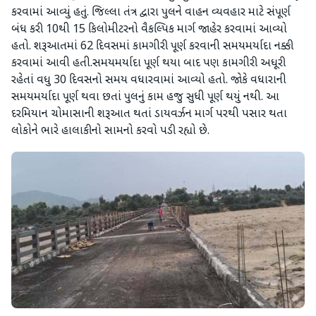
કરવામાં આવ્યું હતું. જિલ્લા તંત્ર દ્વારા પુલને વાહન વ્યવહાર માટે સંપૂર્ણ
બંધ કરી 10થી 15 કિલોમીટરનો વૈકલ્પિક માર્ગ જાહેર કરવામાં આવ્યો
હતો. શરૂઆતમાં 62 દિવસમાં કામગીરી પૂર્ણ કરવાની સમયમર્યાદા નક્કી
કરવામાં આવી હતી.સમયમર્યાદા પૂર્ણ થયા બાદ પણ કામગીરી અધૂરી
રહેતાં વધુ 30 દિવસનો સમય વધારવામાં આવ્યો હતો. જોકે વધારાની
સમયમર્યાદા પૂર્ણ થવા છતાં પુલનું કામ હજુ સુધી પૂર્ણ થયું નથી. આ
દરમિયાન ચોમાસાની શરૂઆત થતાં ડાયવર્ઝન માર્ગ પરથી પસાર થતા
લોકોને ભારે હાલાકીનો સામનો કરવો પડી રહ્યો છે.