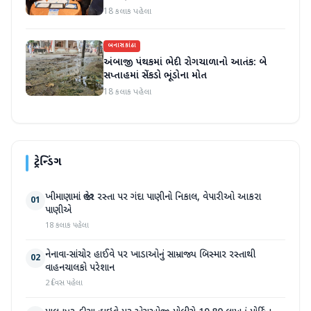
18 કલાક પહેલા
બનાસકાંઠા
અંબાજી પંથકમાં ભેદી રોગચાળાનો આતંક: બે
સપ્તાહમાં સેંકડો ભૂંડોના મોત
18 કલાક પહેલા
ટ્રેન્ડિંગ
ખીમાણામાં જાહેર રસ્તા પર ગંદા પાણીનો નિકાલ, વેપારીઓ આકરા
01
પાણીએ
18 કલાક પહેલા
નેનાવા-સાંચોર હાઈવે પર ખાડાઓનું સામ્રાજ્ય બિસ્માર રસ્તાથી
02
વાહનચાલકો પરેશાન
2 દિવસ પહેલા