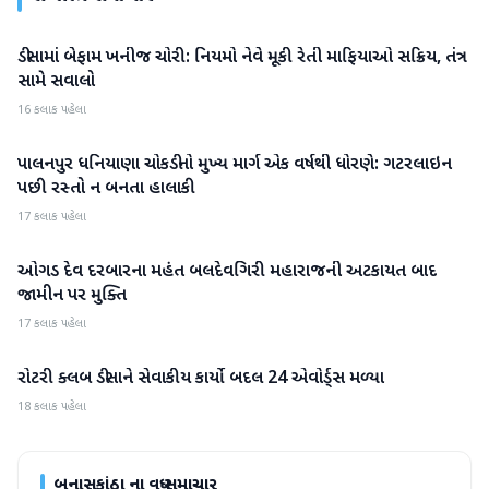
ડીસામાં બેફામ ખનીજ ચોરી: નિયમો નેવે મૂકી રેતી માફિયાઓ સક્રિય, તંત્ર
બનાસકાંઠા
સામે સવાલો
16 કલાક પહેલા
પાલનપુર ધનિયાણા ચોકડીનો મુખ્ય માર્ગ એક વર્ષથી ધોરણે: ગટરલાઇન
બનાસકાંઠા
પછી રસ્તો ન બનતા હાલાકી
17 કલાક પહેલા
ઓગડ દેવ દરબારના મહંત બલદેવગિરી મહારાજની અટકાયત બાદ
બનાસકાંઠા
જામીન પર મુક્તિ
17 કલાક પહેલા
રોટરી ક્લબ ડીસાને સેવાકીય કાર્યો બદલ 24 એવોર્ડ્સ મળ્યા
બનાસકાંઠા
18 કલાક પહેલા
બનાસકાંઠા
ના વધુ સમાચાર