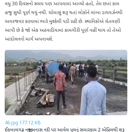
વધુ 30 દિવસનો સમય પણ આપવામાં આવ્યો હતો, તેમ છતાં કામ
હજુ સુધી પૂર્ણ થયું નથી. ચોમાસું શરૂ થતાં લોકોને લાંબા ડાયવર્ઝનથી
અવરજવર કરવામાં ભારે મુશ્કેલી પડી રહી છે. સ્થાનિકોએ ચેતવણી
આપી છે કે જો એક અઠવાડિયામાં કામગીરી પૂર્ણ નહીં થાય તો તેઓ
આંદોલનનો માર્ગ અપનાવશે.
46.jpg
177.12 KB
ઈકબાલગઢ નજીક બનાસ નદી પર આવેલ પુલનું સમારકામ 2 એપ્રિલથી શરૂ