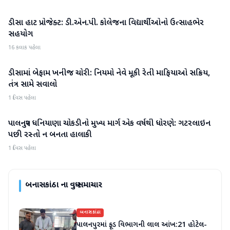
ડીસા હાટ પ્રોજેક્ટ: ડી.એન.પી. કોલેજના વિદ્યાર્થીઓનો ઉત્સાહભેર
બનાસકાંઠા
સહયોગ
16 કલાક પહેલા
ડીસામાં બેફામ ખનીજ ચોરી: નિયમો નેવે મૂકી રેતી માફિયાઓ સક્રિય,
બનાસકાંઠા
તંત્ર સામે સવાલો
1 દિવસ પહેલા
પાલનપુર ધનિયાણા ચોકડીનો મુખ્ય માર્ગ એક વર્ષથી ધોરણે: ગટરલાઇન
બનાસકાંઠા
પછી રસ્તો ન બનતા હાલાકી
1 દિવસ પહેલા
બનાસકાંઠા
ના વધુ સમાચાર
બનાસકાંઠા
પાલનપુરમાં ફૂડ વિભાગની લાલ આંખ:21 હોટેલ-