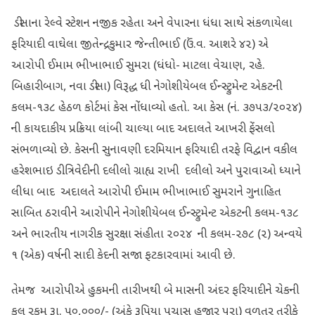
ડીસાના રેલ્વે સ્ટેશન નજીક રહેતા અને વેપારના ધંધા સાથે સંકળાયેલા
ફરિયાદી વાઘેલા જીતેન્દ્રકુમાર જેન્તીભાઈ (ઉં.વ. આશરે ૪૨) એ
આરોપી ઈમામ ભીખાભાઈ સુમરા (ધંધો- માટલા વેચાણ, રહે.
બિહારીબાગ, નવા ડીસા) વિરૂદ્ધ ધી નેગોશીયેબલ ઈન્સ્ટ્રુમેન્ટ એકટની
કલમ-૧૩૮ હેઠળ કોર્ટમાં કેસ નોંધાવ્યો હતો. આ કેસ (નં. ૩૭૫૩/૨૦૨૪)
ની કાયદાકીય પ્રક્રિયા લાંબી ચાલ્યા બાદ અદાલતે આખરી ફેંસલો
સંભળાવ્યો છે.​ કેસની સુનાવણી દરમિયાન ફરિયાદી તરફે વિદ્વાન વકીલ
હરેશભાઇ ડી.ત્રિવેદીની દલીલો ગ્રાહ્ય રાખી દલીલો અને પુરાવાઓ ધ્યાને
લીધા બાદ અદાલતે આરોપી ઈમામ ભીખાભાઈ સુમરાને ગુનાહિત
સાબિત ઠરાવીને આરોપીને નેગોશીયેબલ ઈન્સ્ટ્રુમેન્ટ એકટની કલમ-૧૩૮
અને ભારતીય નાગરીક સુરક્ષા સંહીતા ૨૦૨૪ ની કલમ-૨૭૮ (૨) અન્વયે
૧ (એક) વર્ષની સાદી કેદની સજા ફટકારવામાં આવી છે.
તેમજ આરોપીએ હુકમની તારીખથી બે માસની અંદર ફરિયાદીને ચેકની
કુલ રકમ રૂા. ૫૦,૦૦૦/- (અંકે રૂપિયા પચાસ હજાર પૂરા) વળતર તરીકે