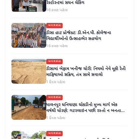
રેસ્ટોરન્ટમાં સઘન ચેકિંગ
16 કલાક પહેલા
બનાસકાંઠા
ડીસા હાટ પ્રોજેક્ટ: ડી.એન.પી. કોલેજના
વિદ્યાર્થીઓનો ઉત્સાહભેર સહયોગ
16 કલાક પહેલા
બનાસકાંઠા
ડીસામાં બેફામ ખનીજ ચોરી: નિયમો નેવે મૂકી રેતી
માફિયાઓ સક્રિય, તંત્ર સામે સવાલો
1 દિવસ પહેલા
બનાસકાંઠા
પાલનપુર ધનિયાણા ચોકડીનો મુખ્ય માર્ગ એક
વર્ષથી ધોરણે: ગટરલાઇન પછી રસ્તો ન બનતા
હાલાકી
1 દિવસ પહેલા
બનાસકાંઠા