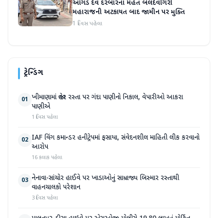
ઓગડ દેવ દરબારના મહંત બલદેવગિરી
મહારાજની અટકાયત બાદ જામીન પર મુક્તિ
1 દિવસ પહેલા
ટ્રેન્ડિંગ
ખીમાણામાં જાહેર રસ્તા પર ગંદા પાણીનો નિકાલ, વેપારીઓ આકરા
01
પાણીએ
1 દિવસ પહેલા
IAF વિંગ કમાન્ડર હનીટ્રેપમાં ફસાયા, સંવેદનશીલ માહિતી લીક કરવાનો
02
આરોપ
16 કલાક પહેલા
નેનાવા-સાંચોર હાઈવે પર ખાડાઓનું સામ્રાજ્ય બિસ્માર રસ્તાથી
03
વાહનચાલકો પરેશાન
3 દિવસ પહેલા