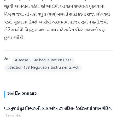
ચૂકવી આપવાના રહેશે. જો આરોપી આ રકમ સમયસર ચૂકવવામાં
નિષ્ફળ જશે, તો તેણે વધુ ૩ (ત્રણ) માસની સાદી કેદની સજા ભોગવવી
પડશે. ​ચુકાદાના દિવસે આરોપી અદાલતમાં હાજર રહ્યો ન હતો.જેથી
કોર્ટે આરોપી વિરૂદ્ધ સજાના અમલ માટે ત્વરિત વોરંટ કાઢવાનો પણ
હુકમ કર્યો છે.
ટેગ્સ:
#
Deesa
#
Cheque Return Case
#
Section 138 Negotiable Instruments Act
સંબંધિત સમાચાર
પાલનપુરમાં ફૂડ વિભાગની લાલ આંખ:21 હોટેલ- રેસ્ટોરન્ટમાં સઘન ચેકિંગ
બનાસકાંઠા
16 કલાક પહેલા