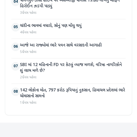
પાલનપુર-ડીસા હાઇવે પર એસઓજી પોલીસે 19.80 લાખનું મોર્ફિન
04
હિરોઈન ઝડપી પાડ્યું
3 દિવસ પહેલા
ચાંદીના ભાવમાં વધારો, સોનું પણ મોંઘુ થયું
05
4 દિવસ પહેલા
આજે આ રાજ્યોમાં ભારે પવન સાથે વરસાદની આગાહી
06
5 દિવસ પહેલા
SBI માં 12 મહિનાની FD પર કેટલું વ્યાજ મળશે, વરિષ્ઠ નાગરિકોને
07
શું લાભ મળે છે?
2 દિવસ પહેલા
142 લોકોના મોત, 797 કરોડ રૂપિયાનું નુકસાન, હિમાચલ પ્રદેશમાં ભારે
08
ચોમાસાનો સામનો
1 દિવસ પહેલા