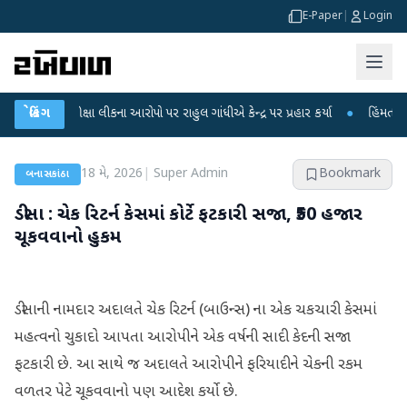
E-Paper
|
Login
 પરીક્ષા લીકના આરોપો પર રાહુલ ગાંધીએ કેન્દ્ર પર પ્રહાર કર્યા
બ્રેકિંગ
●
હિંમતનગરમાં રહસ્
18 મે, 2026
|
Super Admin
Bookmark
બનાસકાંઠા
ડીસા : ચેક રિટર્ન કેસમાં કોર્ટે ફટકારી સજા, ₹50 હજાર
ચૂકવવાનો હુકમ
ડીસાની નામદાર અદાલતે ચેક રિટર્ન (બાઉન્સ) ના એક ચકચારી કેસમાં
મહત્વનો ચુકાદો આપતા આરોપીને એક વર્ષની સાદી કેદની સજા
ફટકારી છે. આ સાથે જ અદાલતે આરોપીને ફરિયાદીને ચેકની રકમ
વળતર પેટે ચૂકવવાનો પણ આદેશ કર્યો છે.