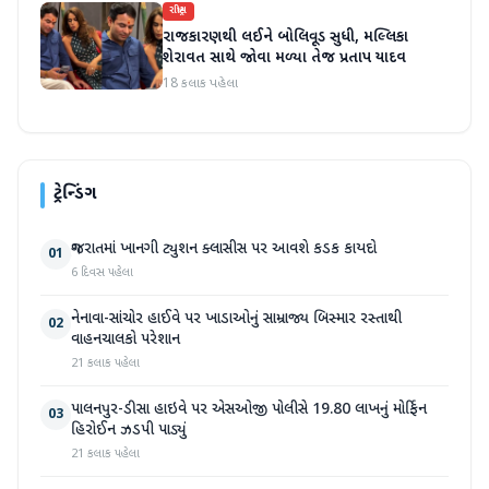
રાષ્ટ્રીય
રાજકારણથી લઈને બોલિવૂડ સુધી, મલ્લિકા
શેરાવત સાથે જોવા મળ્યા તેજ પ્રતાપ યાદવ
18 કલાક પહેલા
ટ્રેન્ડિંગ
ગુજરાતમાં ખાનગી ટ્યુશન ક્લાસીસ પર આવશે કડક કાયદો
01
6 દિવસ પહેલા
નેનાવા-સાંચોર હાઈવે પર ખાડાઓનું સામ્રાજ્ય બિસ્માર રસ્તાથી
02
વાહનચાલકો પરેશાન
21 કલાક પહેલા
પાલનપુર-ડીસા હાઇવે પર એસઓજી પોલીસે 19.80 લાખનું મોર્ફિન
03
હિરોઈન ઝડપી પાડ્યું
21 કલાક પહેલા