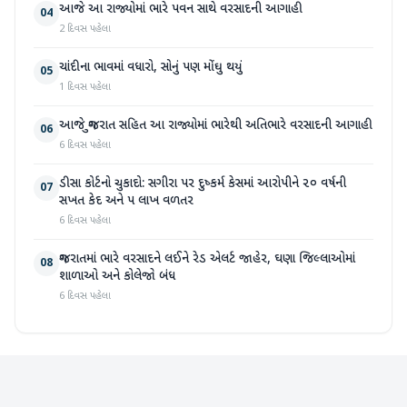
આજે આ રાજ્યોમાં ભારે પવન સાથે વરસાદની આગાહી
04
2 દિવસ પહેલા
ચાંદીના ભાવમાં વધારો, સોનું પણ મોંઘુ થયું
05
1 દિવસ પહેલા
આજે ગુજરાત સહિત આ રાજ્યોમાં ભારેથી અતિભારે વરસાદની આગાહી
06
6 દિવસ પહેલા
ડીસા કોર્ટનો ચુકાદો: સગીરા પર દુષ્કર્મ કેસમાં આરોપીને ૨૦ વર્ષની
07
સખત કેદ અને ૫ લાખ વળતર
6 દિવસ પહેલા
ગુજરાતમાં ભારે વરસાદને લઈને રેડ એલર્ટ જાહેર, ઘણા જિલ્લાઓમાં
08
શાળાઓ અને કોલેજો બંધ
6 દિવસ પહેલા