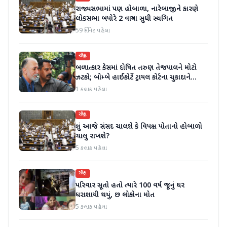
રાજ્યસભામાં પણ હોબાળા, નારેબાજીને કારણે
લોકસભા બપોરે 2 વાગ્યા સુધી સ્થગિત
59 મિનિટ પહેલા
રાષ્ટ્રીય
બળાત્કાર કેસમાં દોષિત તરુણ તેજપાલને મોટો
ઝટકો; બોમ્બે હાઈકોર્ટે ટ્રાયલ કોર્ટના ચુકાદાને
ઉલટાવી દીધો
1 કલાક પહેલા
રાષ્ટ્રીય
શું આજે સંસદ ચાલશે કે વિપક્ષ પોતાનો હોબાળો
ચાલુ રાખશે?
5 કલાક પહેલા
રાષ્ટ્રીય
પરિવાર સૂતો હતો ત્યારે 100 વર્ષ જૂનું ઘર
ધરાશાયી થયું, છ લોકોના મોત
5 કલાક પહેલા