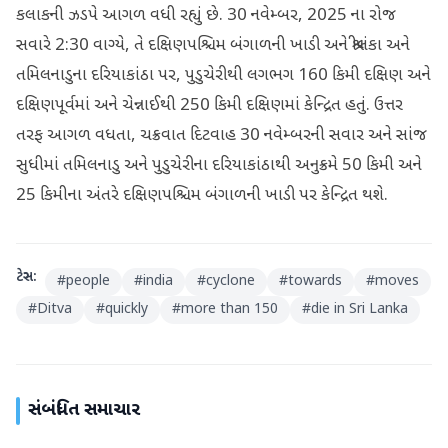
કલાકની ઝડપે આગળ વધી રહ્યું છે. 30 નવેમ્બર, 2025 ના રોજ
સવારે 2:30 વાગ્યે, તે દક્ષિણપશ્ચિમ બંગાળની ખાડી અને શ્રીલંકા અને
તમિલનાડુના દરિયાકાંઠા પર, પુડુચેરીથી લગભગ 160 કિમી દક્ષિણ અને
દક્ષિણપૂર્વમાં અને ચેન્નાઈથી 250 કિમી દક્ષિણમાં કેન્દ્રિત હતું. ઉત્તર
તરફ આગળ વધતા, ચક્રવાત દિટવાહ 30 નવેમ્બરની સવાર અને સાંજ
સુધીમાં તમિલનાડુ અને પુડુચેરીના દરિયાકાંઠાથી અનુક્રમે 50 કિમી અને
25 કિમીના અંતરે દક્ષિણપશ્ચિમ બંગાળની ખાડી પર કેન્દ્રિત થશે.
ટેગ્સ:
#
people
#
india
#
cyclone
#
towards
#
moves
#
Ditva
#
quickly
#
more than 150
#
die in Sri Lanka
સંબંધિત સમાચાર