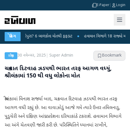
E-Paper
|
Login
કે ચાંદીપુરા? 6 બાળકોના મોતથી ફફડાટ
બ્રેકિંગ
●
હવામાન વિભાગે 18 રાજ્યો માટે ભારે વર
30 નવેમ્બર, 2025
|
Super Admin
Bookmark
રાષ્ટ્રીય
ચક્રવાત દિટવાહ ઝડપથી ભારત તરફ આગળ વધ્યું,
શ્રીલંકામાં 150 થી વધુ લોકોના મોત
શ્રીલંકામાં વિનાશ સર્જ્યા બાદ, ચક્રવાત દિટવાહ ઝડપથી ભારત તરફ
આગળ વધી રહ્યું છે. આ વાવાઝોડું આજે ગમે ત્યારે ઉત્તર તમિલનાડુ,
પુડુચેરી અને દક્ષિણ આંધ્રપ્રદેશના દરિયાકાંઠે ટકરાશે. હવામાન વિભાગે
આ અંગે ચેતવણી જારી કરી છે. પરિસ્થિતિને ધ્યાનમાં રાખીને,