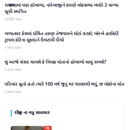
રાજ્યસભામાં પણ હોબાળા, નારેબાજીને કારણે લોકસભા બપોરે 2 વાગ્યા
રાષ્ટ્રીય
સુધી સ્થગિત
59 મિનિટ પહેલા
બળાત્કાર કેસમાં દોષિત તરુણ તેજપાલને મોટો ઝટકો; બોમ્બે હાઈકોર્ટે
રાષ્ટ્રીય
ટ્રાયલ કોર્ટના ચુકાદાને ઉલટાવી દીધો
1 કલાક પહેલા
શું આજે સંસદ ચાલશે કે વિપક્ષ પોતાનો હોબાળો ચાલુ રાખશે?
રાષ્ટ્રીય
5 કલાક પહેલા
પરિવાર સૂતો હતો ત્યારે 100 વર્ષ જૂનું ઘર ધરાશાયી થયું, છ લોકોના મોત
રાષ્ટ્રીય
5 કલાક પહેલા
રાષ્ટ્રીય
ના વધુ સમાચાર
રાષ્ટ્રીય