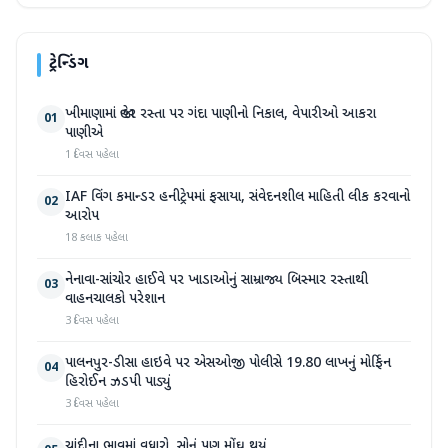
ટ્રેન્ડિંગ
ખીમાણામાં જાહેર રસ્તા પર ગંદા પાણીનો નિકાલ, વેપારીઓ આકરા
01
પાણીએ
1 દિવસ પહેલા
IAF વિંગ કમાન્ડર હનીટ્રેપમાં ફસાયા, સંવેદનશીલ માહિતી લીક કરવાનો
02
આરોપ
18 કલાક પહેલા
નેનાવા-સાંચોર હાઈવે પર ખાડાઓનું સામ્રાજ્ય બિસ્માર રસ્તાથી
03
વાહનચાલકો પરેશાન
3 દિવસ પહેલા
પાલનપુર-ડીસા હાઇવે પર એસઓજી પોલીસે 19.80 લાખનું મોર્ફિન
04
હિરોઈન ઝડપી પાડ્યું
3 દિવસ પહેલા
ચાંદીના ભાવમાં વધારો, સોનું પણ મોંઘુ થયું