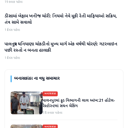
19 કલાક પહેલા
ડીસામાં બેફામ ખનીજ ચોરી: નિયમો નેવે મૂકી રેતી માફિયાઓ સક્રિય,
બનાસકાંઠા
તંત્ર સામે સવાલો
1 દિવસ પહેલા
પાલનપુર ધનિયાણા ચોકડીનો મુખ્ય માર્ગ એક વર્ષથી ધોરણે: ગટરલાઇન
બનાસકાંઠા
પછી રસ્તો ન બનતા હાલાકી
1 દિવસ પહેલા
બનાસકાંઠા
ના વધુ સમાચાર
બનાસકાંઠા
પાલનપુરમાં ફૂડ વિભાગની લાલ આંખ:21 હોટેલ-
રેસ્ટોરન્ટમાં સઘન ચેકિંગ
18 કલાક પહેલા
બનાસકાંઠા