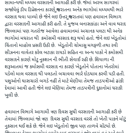
સામાન્યથી મધ્યમ વરસાદની આગાહી કરી છે. જેમાં અરબ સાગરમાં
સર્જાયેલું ડીપ ડિપ્રેશનના કારણે ગુજરાતના અનેક ભાગોમાં મધ્યમથી ભારે
વરસાદ થવા પામ્યો છે જેને લઇ ઉત્તર ગુજરાતમાં પણ હવામાન વિભાગ
દ્વારા વરસાદની આગાહી કરી હતી. તે મુજબ બનાસકાંઠા અને વાવ થરાદ
જિલ્લામાં પણ ગતરોજ આવેલા હવામાનમાં અચાનક પલટા થી અનેક
ભાગોમાં મધરાત થી કમોસમી વરસાદ શરૂ થયો હતો. જેને લઇ ખેડૂતોમાં
ચિંતાનો માહોલ પ્રસરી ઉઠી છે. ખેડૂતોની ચોમાસુ મગફળી તથા રવી
સીઝનના વાવેતર કરેલ બટાકા રાયડો સહિત ના અન્ય પાકો ને કમોસમી
વરસાદને કારણે મોટુ નુકશાન ની ભીતી સેવાઈ રહી છે. શિયાળા ની
શરૂઆતમાં જ કમોસમી વરસાદ ના કારણે ખેડૂતોને પોતાના ખેતરોમાં
પડેલો માલ વરસાદ થી પલડતો બચાવવા ભારે દોડધામ કરવી પડી હતી.
પશુઓનો ઘાસચારો બગડે નહીં તે માટે મેણીયા તેમજ તાડપત્રીઓ ઢાંકી
દેવામાં આવી હતી જેને લઇ મેણિયા તેમજ તાડપત્રીની દુકાનોમાં ધરાકી
ખુલી છે.
હવામાન વિભાગે આગામી ત્રણ દિવસ સુધી વરસાદની આગાહી કરી છે
તેવામાં જિલ્લામાં જો ત્રણ દિવસ સુધી વરસાદ વરસે તો ખેતી પાકને મોટું
નુકસાન થઈ શકે છે. જેને લઇ ખેડૂતોનો જીવ પણ તાળવે ચોંટયો છે.