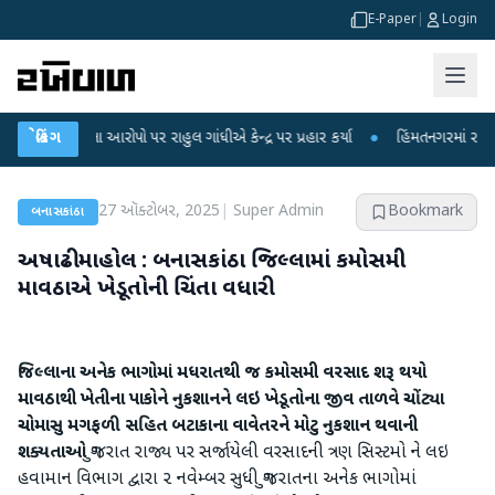
E-Paper
|
Login
ીકના આરોપો પર રાહુલ ગાંધીએ કેન્દ્ર પર પ્રહાર કર્યા
બ્રેકિંગ
●
હિંમતનગરમાં રહસ્યમય વાયરસ
27 ઑક્ટોબર, 2025
|
Super Admin
Bookmark
બનાસકાંઠા
અષાઢી માહોલ : બનાસકાંઠા જિલ્લામાં કમોસમી
માવઠાએ ખેડૂતોની ચિંતા વધારી
જિલ્લાના અનેક ભાગોમાં મધરાતથી જ કમોસમી વરસાદ શરૂ થયો
માવઠાથી ખેતીના પાકોને નુકશાનને લઇ ખેડૂતોના જીવ તાળવે ચોંટ્યા
ચોમાસુ મગફળી સહિત બટાકાના વાવેતરને મોટુ નુકશાન થવાની
શક્યતાઓ
ગુજરાત રાજ્ય પર સર્જાયેલી વરસાદની ત્રણ સિસ્ટમો ને લઇ
હવામાન વિભાગ દ્વારા ૨ નવેમ્બર સુધી ગુજરાતના અનેક ભાગોમાં