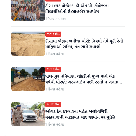
ડીસા હાટ પ્રોજેક્ટ: ડી.એન.પી. કોલેજના
વિદ્યાર્થીઓનો ઉત્સાહભેર સહયોગ
19 કલાક પહેલા
બનાસકાંઠા
ડીસામાં બેફામ ખનીજ ચોરી: નિયમો નેવે મૂકી રેતી
માફિયાઓ સક્રિય, તંત્ર સામે સવાલો
1 દિવસ પહેલા
બનાસકાંઠા
પાલનપુર ધનિયાણા ચોકડીનો મુખ્ય માર્ગ એક
વર્ષથી ધોરણે: ગટરલાઇન પછી રસ્તો ન બનતા
હાલાકી
1 દિવસ પહેલા
બનાસકાંઠા
ઓગડ દેવ દરબારના મહંત બલદેવગિરી
મહારાજની અટકાયત બાદ જામીન પર મુક્તિ
1 દિવસ પહેલા