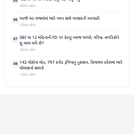
05
4 દિવસ પહેલા
આજે આ રાજ્યોમાં ભારે પવન સાથે વરસાદની આગાહી
06
5 દિવસ પહેલા
SBI માં 12 મહિનાની FD પર કેટલું વ્યાજ મળશે, વરિષ્ઠ નાગરિકોને
07
શું લાભ મળે છે?
3 દિવસ પહેલા
142 લોકોના મોત, 797 કરોડ રૂપિયાનું નુકસાન, હિમાચલ પ્રદેશમાં ભારે
08
ચોમાસાનો સામનો
1 દિવસ પહેલા