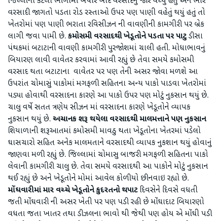
જિલ્લાના કેટલા ભાગોમાં બપોર બાદ વરસાદનું જોર વધ્યું હતું અને ભારે
વરસાદી જાગતો પડતા રોડ રસ્તાઓ ઉપર પણ પાણી વહેતું થયું હતું તો
ખેતરોમાં પણ પાણી ભરાતા રવિસીઝન ની વાવણીની કામગીરી પર બ્રેક
લાગી જવા પામી છે.
કમોસમી વરસાદથી ખેડૂતોને પડતા પર પાટુ
ડીસા
પંથકમાં બટાટાની વાવણી કામગીરી પુરજોશમાં ચાલી હતી. મોધાભાવનું
બિયારણ લાવી વાવેતર કરવામાં આવી રહ્યું છે તેવા સમયે કમોસમી
વરસાદ થતા બટાટાના વાવેતર પર પણ તેની અસર જોવા મળશે આ
ઉપરાંત ચોમાસું પાકોમાં મગફળી સહિતના અન્ય પાકો પાડવા ખેતરોમાં
પડ્યા હોવાથી વરસાદના કારણે આ પાકો ઉપર પણ મોટું નુકસાન થયું છે.
ચાલુ વર્ષે સતત ત્રણેય સીઝન માં વરસાદના કારણે ખેડૂતોને વ્યાપક
નુકસાન થયું છે.
અચાનક શરૂ થયેલા વરસાદથી માલમત્તાને પણ નુકસાન
શિયાળાની શરૂઆતમાં કમોસમી માવઠુ થતા ખેડૂતોના ખેતરમાં પડેલો
ઘાસચારો સહિત અનેક માલમતાને વરસાદથી વ્યાપક નુકશાન થયું હોવાનું
જાણવા મળી રહ્યું છે. જિલ્લામાં ચોમાસુ બાજરી મગફળી સહિતના પાકો
લેવાની કામગીરી ચાલુ છે. તેવા સમયે વરસાદથી આ પાકોને મોટું નુકસાન
થઈ રહ્યું છે અને ખેડૂતોને મોમાં આવેલ કોળીયો છીનવાઇ રહ્યો છે.
મોંઘવારીમાં માર વચ્ચે ખેડૂતોને કુદરતનો થપાટ
દિવસેને દિવસે વધતી
જતી મોંઘવારી ની અસર ખેતી પર પણ પડી રહી છે મોંઘાદાટ બિયારણો
વધતા જતા ખાતર તથા ડીઝલના ભાવો થી જેથી પણ હોય એ મોંઘી પડી