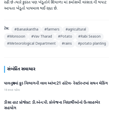
રહી છે ત્યારે કુદરત પણ ખેડૂતોને શિયાળા માં કમોસમી વરસાદ ની થપાટ
આપતા ખેડૂતો પાયમાલ થઈ રહ્યા છે.
ટેગ્સ:
#
Banaskantha
#
farmers
#
agricultural
#
Monsoon
#
Vav Tharad
#
Potato
#
Rabi Season
#
Meteorological Department
#
rains
#
potato planting
સંબંધિત સમાચાર
પાલનપુરમાં ફૂડ વિભાગની લાલ આંખ:21 હોટેલ- રેસ્ટોરન્ટમાં સઘન ચેકિંગ
બનાસકાંઠા
18 કલાક પહેલા
ડીસા હાટ પ્રોજેક્ટ: ડી.એન.પી. કોલેજના વિદ્યાર્થીઓનો ઉત્સાહભેર
બનાસકાંઠા
સહયોગ