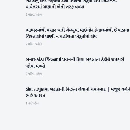
બટાકાનું હબ ગણાતા ડીસા પંથકના ખેડૂતો રવિ સિઝનના
બનાસકાંઠા
વાવેતરમાં ચણાની ખેતી તરફ વળ્યા
5 મહિના પહેલા
ભાભરમાંથી પસાર થતી ચેમ્બુવા માઈનોર કેનાલમાંથી છેવાડાના
વાવ-થરાદ
વિસ્તારોમાં પાણી ન પહોંચતા ખેડૂતોમાં રોષ
7 મહિના પહેલા
બનાસકાંઠા જિલ્લામાં પવનની દિશા બદલાતા ઠંડીનો ચમકારો
બનાસકાંઠા
જોવા મળ્યો
9 મહિના પહેલા
ડીસા તાલુકામાં બટાકાની સિઝન લેવાનો ધમધમાટ | મજુર વર્ગન
બનાસકાંઠા
ભારે અછત
1 વર્ષ પહેલા