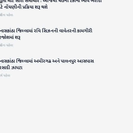
ડૂતો માટે સારા સમાચાર : આજથી ઘઉંની ટેકાના ભાવે ખરીદી
બનાસકાંઠા
ટે નોંધણીની પ્રક્રિયા શરૂ થશે
હિના પહેલા
નાસકાંઠા જિલ્લામાં રવિ સિઝનની વાવેતરની કામગીરી
બનાસકાંઠા
રજોશમાં શરૂ
હિના પહેલા
નાસકાંઠા જિલ્લામાં અમીરગઢ અને પાલનપુર આસપાસ
બનાસકાંઠા
રસાદી ઝાપટા
ર્ષ પહેલા