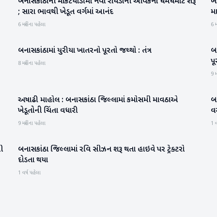
બનાસકાંઠાની માર્કેટયાર્ડોમાં નવા રાયડાની આવકનો ધમધમાટ શરૂ
ખે
બનાસકાંઠા
; સારા ભાવથી ખેડૂત વર્ગમાં આનંદ
મા
6 મહિના પહેલા
6 મ
બનાસકાંઠામાં યુરીયા ખાતરનો પૂરતો જથ્થો : તંત્ર
બ
બનાસકાંઠા
પૂ
8 મહિના પહેલા
9 મ
અષાઢી માહોલ : બનાસકાંઠા જિલ્લામાં કમોસમી માવઠાએ
બ
બનાસકાંઠા
ખેડૂતોની ચિંતા વધારી
વ
9 મહિના પહેલા
1 વ
ી
બનાસકાંઠા જિલ્લામાં રવિ સીઝન શરૂ થતા હાઇવે પર ટ્રેક્ટરો
બનાસકાંઠા
દોડતા થયા
1 વર્ષ પહેલા