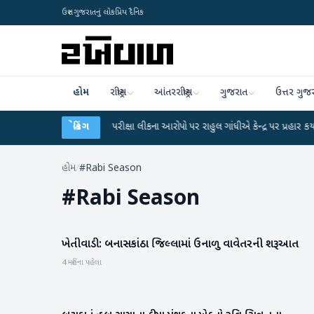
ઉત્તર ગુજરાતનું લોકપ્રિય દૈનિક
હોમ
રાષ્ટ્રીય
આંતરરાષ્ટ્રીય
ગુજરાત
ઉત્તર ગુજ
●
UGC-NET પરીક્ષા લીકના આરોપો પર રાહુલ ગાંધીએ કેન્દ્ર પર પ્રહાર કર્યા
બ્રેકિંગ
●
હિ
હોમ
/
#Rabi Season
#
Rabi Season
ખેતીવાડી : બનાસકાંઠા જિલ્લામાં ઉનાળુ વાવેતરની શરૂઆત
બનાસકાંઠા
4 મહિના પહેલા