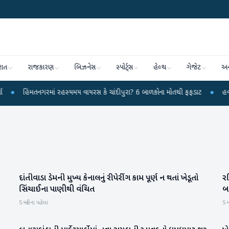
રાત
રાજકારણ
બિઝનેસ
સ્પોર્ટ્સ
હેલ્થ
ગેજેટ
અન
ંમતનગરમાં રહસ્યમય વાયરસ કે ચાંદીપુરા? 6 બાળકોના મોતથી ફફડાટ
●
હવામાન વિભાગ
દાંતીવાડા ડેમની મુખ્ય કેનાલનું રીપેરીંગ કામ પૂર્ણ ન થતાં ખેડૂતો
ર
બનાસકાંઠા
સિંચાઈના પાણીથી વંચિત
બ
5 મહિના પહેલા
5 મ