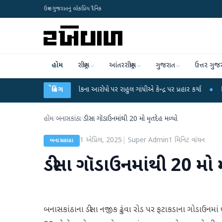
ઉત્તર ગુજરાતનું લોકપ્રિય દૈનિક
હોમ
રાષ્ટ્રીય
આંતરરાષ્ટ્રીય
ગુજરાત
ઉત્તર ગુજ
-NET પરીક્ષા લીકના આરોપો પર રાહુલ ગાંધીએ કેન્દ્ર પર પ્રહાર કર્યા
બ્રેકિંગ
●
હિંમતનગરમાં 
હોમ
/
બનાસકાંઠા
/
ડીસા ગૉડાઉનમાંથી 20 મો મૃતદેહ મળ્યો
1 એપ્રિલ, 2025
|
Super Admin
1
મિનિટ વાંચન
બનાસકાંઠા
ડીસા ગૉડાઉનમાંથી 20 મો મ
બનાસકાંઠાના ડીસા નજીક ઢુંવા રોડ પર ફટાકડાના ગોડાઉ