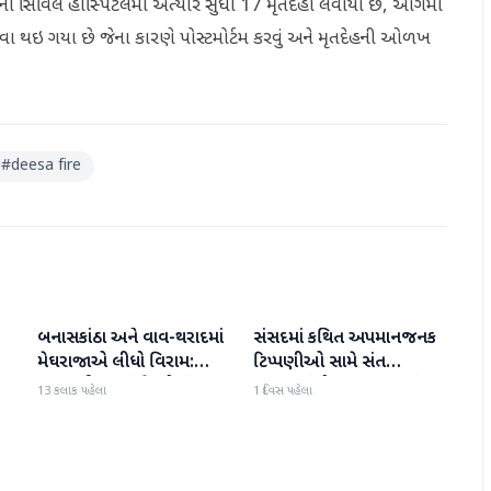
ાની સિવિલ હોસ્પિટલમાં અત્યાર સુધી 17 મૃતદેહો લવાયા છે, આગમાં
 થઇ ગયા છે જેના કારણે પોસ્ટમોર્ટમ કરવું અને મૃતદેહની ઓળખ
#
deesa fire
બનાસકાંઠા અને વાવ-થરાદમાં
સંસદમાં કથિત અપમાનજનક
બનાસકાંઠા
બનાસકાંઠા
મેઘરાજાએ લીધો વિરામ:
ટિપ્પણીઓ સામે સંત
ાથ
ઉઘાડ નીકળતાં ખેડૂતોમાં
સમાજમાં રોષ: પાલનપુરમાં
13 કલાક પહેલા
1 દિવસ પહેલા
આનંદનો માહોલ
VHP સાથે મળીને અધિક
કલેક્ટરને આવેદનપત્ર આપ્યું