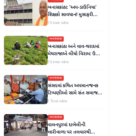
બનાસકાંઠા: 'અપ-ડાઉનિયા'
શિક્ષકો સાવધાન! મુસાફરી
કરતા શિક્ષકો સામે તવાઈ હાથ
13 કલાક પહેલા
ધરાશે
બનાસકાંઠા
બનાસકાંઠા અને વાવ-થરાદમાં
મેઘરાજાએ લીધો વિરામ: ઉઘાડ
નીકળતાં ખેડૂતોમાં આનંદનો
13 કલાક પહેલા
માહોલ
બનાસકાંઠા
સંસદમાં કથિત અપમાનજનક
ટિપ્પણીઓ સામે સંત સમાજમાં
રોષ: પાલનપુરમાં VHP સાથે
1 દિવસ પહેલા
મળીને અધિક કલેક્ટરને
આવેદનપત્ર આપ્યું
બનાસકાંઠા
પાલનપુરમાં દાબેલીની
લારીવાળા પર તલવારથી