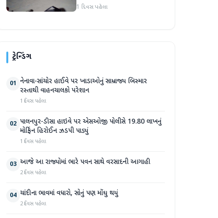
હુમલો: બે ઈજાગ્રસ્ત, આરોપી
1 દિવસ પહેલા
સામે કડક કાર્યવાહીની માંગ
ટ્રેન્ડિંગ
નેનાવા-સાંચોર હાઈવે પર ખાડાઓનું સામ્રાજ્ય બિસ્માર
01
રસ્તાથી વાહનચાલકો પરેશાન
1 દિવસ પહેલા
પાલનપુર-ડીસા હાઇવે પર એસઓજી પોલીસે 19.80 લાખનું
02
મોર્ફિન હિરોઈન ઝડપી પાડ્યું
1 દિવસ પહેલા
આજે આ રાજ્યોમાં ભારે પવન સાથે વરસાદની આગાહી
03
2 દિવસ પહેલા
ચાંદીના ભાવમાં વધારો, સોનું પણ મોંઘુ થયું
04
2 દિવસ પહેલા