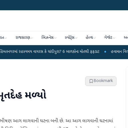
રાત
રાજકારણ
બિઝનેસ
સ્પોર્ટ્સ
હેલ્થ
ગેજેટ
અન
રહસ્યમય વાયરસ કે ચાંદીપુરા? 6 બાળકોના મોતથી ફફડાટ
●
હવામાન વિભાગે 18 રાજ્ય
Bookmark
ૃતદેહ મળ્યો
નમાં ભીષણ આગ લાગવાની ઘટના બની છે. આ આગ લાગવાની ઘટનામાં