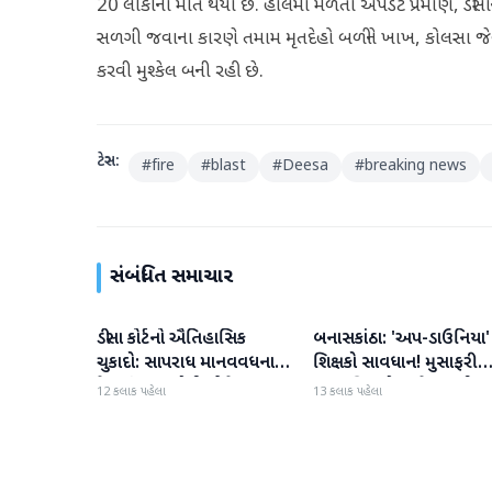
20 લોકોના મોત થયા છે. હાલમાં મળતા અપડેટ પ્રમાણે, ડીસ
સળગી જવાના કારણે તમામ મૃતદેહો બળીને ખાખ, કોલસા જેવા
કરવી મુશ્કેલ બની રહી છે.
ટેગ્સ:
#
fire
#
blast
#
Deesa
#
breaking news
સંબંધિત સમાચાર
ડીસા કોર્ટનો ઐતિહાસિક
બનાસકાંઠા: 'અપ-ડાઉનિયા'
બનાસકાંઠા
બનાસકાંઠા
ચુકાદો: સાપરાધ માનવવધના
શિક્ષકો સાવધાન! મુસાફરી
કેસમાં ૩ આરોપીઓને ૧૦
કરતા શિક્ષકો સામે તવાઈ હ
12 કલાક પહેલા
13 કલાક પહેલા
વર્ષની કેદ અને ૬ લાખનો દંડ
ધરાશે