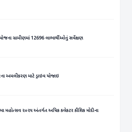
યોજના ગ્રામીણમાં 12696 લાભાર્થીઓનું સર્વેક્ષણ
ેટના અમલીકરણ માટે ડ્રાઇવ યોજાઇ
્રમા મહોત્સવ ૨૦૨૫ અંતર્ગત અધિક કલેકટર કૌશિક મોદીના