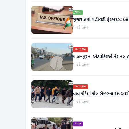
ગુજરાત
ગુજરાતમાં વહીવટી ફેરબદલ; 6
1 વર્ષ પહેલા
બનાસકાંઠા
પાલનપુરના એડવોકેટએ નેશનલ હ
1 વર્ષ પહેલા
બનાસકાંઠા
વાવ કોર્ટમાં કોલ સેન્ટરના 16 આર
1 વર્ષ પહેલા
પાટણ