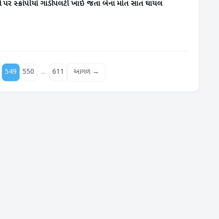
 પર સ્ક્રોપીયો ગાડી પલટી ખાઈ જતા બેના મોત સાત ઘાયલ
...
549
550
611
આગળ →