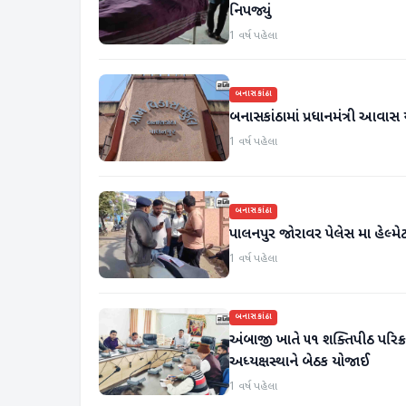
નિપજ્યું
1 વર્ષ પહેલા
બનાસકાંઠા
બનાસકાંઠામાં પ્રધાનમંત્રી આવાસ 
1 વર્ષ પહેલા
બનાસકાંઠા
પાલનપુર જોરાવર પેલેસ મા હેલ્મ
1 વર્ષ પહેલા
બનાસકાંઠા
અંબાજી ખાતે ૫૧ શક્તિપીઠ પરિક
અધ્યક્ષસ્થાને બેઠક યોજાઈ
1 વર્ષ પહેલા