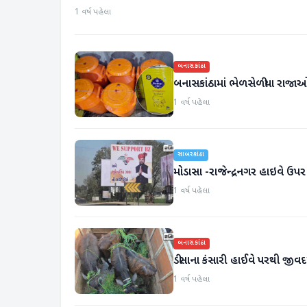
1 વર્ષ પહેલા
બનાસકાંઠા
બનાસકાંઠામાં ભેળસેળીયા રાજાઓનુ
1 વર્ષ પહેલા
સાબરકાંઠા
મોડાસા -રાજેન્દ્રનગર હાઇવે ઉપર બ
1 વર્ષ પહેલા
બનાસકાંઠા
ડીસાના કંસારી હાઈવે પરથી જીવદ
1 વર્ષ પહેલા