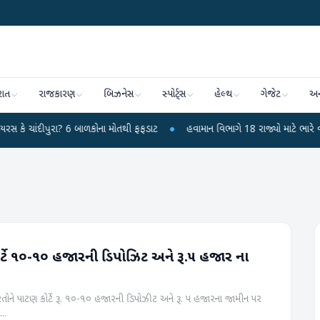
રાત
રાજકારણ
બિઝનેસ
સ્પોર્ટ્સ
હેલ્થ
ગેજેટ
અન
બાળકોના મોતથી ફફડાટ
●
હવામાન વિભાગે 18 રાજ્યો માટે ભારે વરસાદની ચેતવણી જારી
ોર્ટે ૧૦-૧૦ હજારની ડિપોઝિટ અને રૂ.૫ હજાર ના
ગરિતોને પાટણ કોર્ટે રૂ. ૧૦-૧૦ હજારની ડિપોઝીટ અને રૂ. ૫ હજારના જામીન પર
..