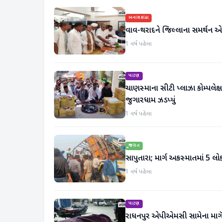
બનાસકાંઠા
વાવ-થરાદને જિલ્લાના સમર્થ
1 વર્ષ પહેલા
પાટણ
ચાણસ્માના સીટી પ્લાઝા કોમ્પલેક
જુગારધામ ઝડપ્યું
1 વર્ષ પહેલા
ગુજરાત
સાપુતારા; માર્ગ અકસ્માતમાં 5 લ
1 વર્ષ પહેલા
પાટણ
રાધનપુર એપીએમસી સામેના માગૅ 