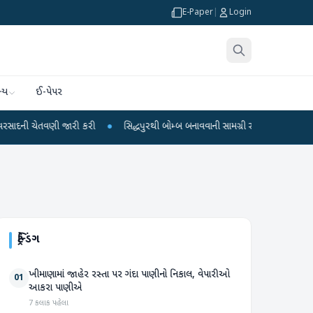
E-Paper
|
Login
્ય
ઈ-પેપર
 કરી
●
સિદ્ધપુરથી બોમ્બ બનાવવાની સામગ્રી સાથે જૈશના 5 શંકાસ્પદ આતંકી ઝડપાયા
ટ્રેન્ડિંગ
ખીમાણામાં જાહેર રસ્તા પર ગંદા પાણીનો નિકાલ, વેપારીઓ
01
આકરા પાણીએ
7 કલાક પહેલા