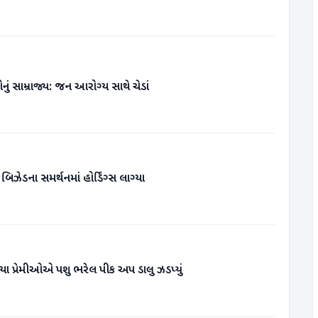
ં સામ્રાજ્ય: જન આરોગ્ય સાથે ચેડાં
િઝેડના સમર્થનમાં હોર્ડિંગ્સ લાગ્યા
યા પ્રેમીઓએ પશુ ભરેલ પીક અપ ડાલુ ઝડપ્યું