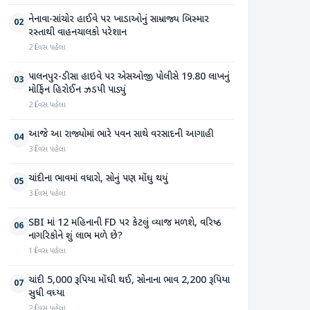
નેનાવા-સાંચોર હાઈવે પર ખાડાઓનું સામ્રાજ્ય બિસ્માર
02
રસ્તાથી વાહનચાલકો પરેશાન
2 દિવસ પહેલા
પાલનપુર-ડીસા હાઇવે પર એસઓજી પોલીસે 19.80 લાખનું
03
મોર્ફિન હિરોઈન ઝડપી પાડ્યું
2 દિવસ પહેલા
આજે આ રાજ્યોમાં ભારે પવન સાથે વરસાદની આગાહી
04
3 દિવસ પહેલા
ચાંદીના ભાવમાં વધારો, સોનું પણ મોંઘુ થયું
05
3 દિવસ પહેલા
SBI માં 12 મહિનાની FD પર કેટલું વ્યાજ મળશે, વરિષ્ઠ
06
નાગરિકોને શું લાભ મળે છે?
1 દિવસ પહેલા
ચાંદી 5,000 રૂપિયા મોંઘી થઈ, સોનાના ભાવ 2,200 રૂપિયા
07
સુધી વધ્યા
2 દિવસ પહેલા