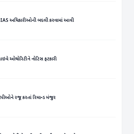
8 IAS અધિકારીઓની બદલી કરવામાં આવી
ાઇવે ઓથોરિટીને નોટિસ ફટકારી
ોપીઓને રજૂ કરતાં રિમાન્ડ મંજુર