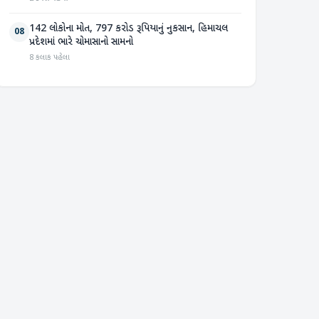
142 લોકોના મોત, 797 કરોડ રૂપિયાનું નુકસાન, હિમાચલ
08
પ્રદેશમાં ભારે ચોમાસાનો સામનો
8 કલાક પહેલા