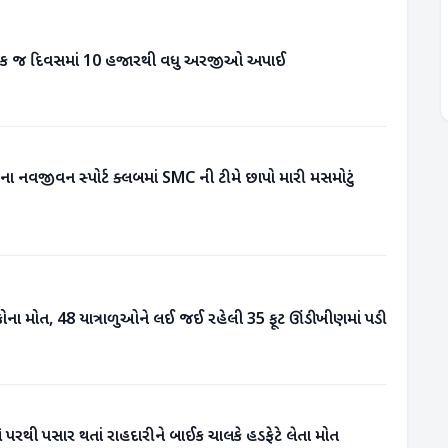
ન એક જ દિવસમાં 10 હજારથી વધુ અરજીઓ અપાઈ
્ષના નવજીવન સ્પોર્ટ ક્લબમાં SMC ની ટીમે છાપો મારી મસમોટું
ોકોના મોત, 48 યાત્રાળુઓને લઈ જઈ રહેલી 35 ફૂટ ઊંડી ખીણમાં પડી
પરથી પસાર થતાં રાહદારીને બાઈક ચાલકે હડફેટે લેતા મોત