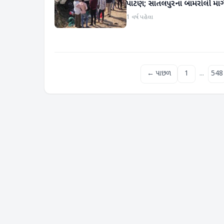
પાટણ; સાતલપુરના બામરોલી માર્ગ
1 વર્ષ પહેલા
...
← પાછળ
1
548