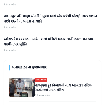
1 દિવસ પહેલા
પાલનપુર ધનિયાણા ચોકડીનો મુખ્ય માર્ગ એક વર્ષથી ધોરણે: ગટરલાઇન
બનાસકાંઠા
પછી રસ્તો ન બનતા હાલાકી
1 દિવસ પહેલા
ઓગડ દેવ દરબારના મહંત બલદેવગિરી મહારાજની અટકાયત બાદ
બનાસકાંઠા
જામીન પર મુક્તિ
1 દિવસ પહેલા
બનાસકાંઠા
ના વધુ સમાચાર
બનાસકાંઠા
પાલનપુરમાં ફૂડ વિભાગની લાલ આંખ:21 હોટેલ-
રેસ્ટોરન્ટમાં સઘન ચેકિંગ
21 કલાક પહેલા