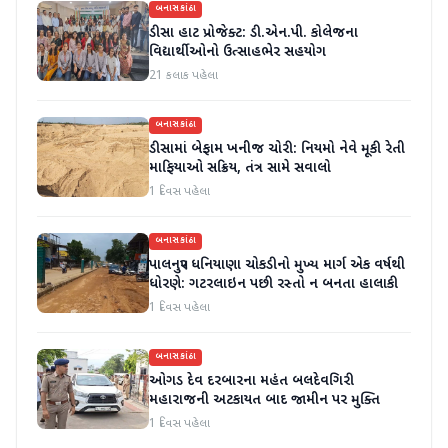
બનાસકાંઠા
ડીસા હાટ પ્રોજેક્ટ: ડી.એન.પી. કોલેજના
વિદ્યાર્થીઓનો ઉત્સાહભેર સહયોગ
21 કલાક પહેલા
બનાસકાંઠા
ડીસામાં બેફામ ખનીજ ચોરી: નિયમો નેવે મૂકી રેતી
માફિયાઓ સક્રિય, તંત્ર સામે સવાલો
1 દિવસ પહેલા
બનાસકાંઠા
પાલનપુર ધનિયાણા ચોકડીનો મુખ્ય માર્ગ એક વર્ષથી
ધોરણે: ગટરલાઇન પછી રસ્તો ન બનતા હાલાકી
1 દિવસ પહેલા
બનાસકાંઠા
ઓગડ દેવ દરબારના મહંત બલદેવગિરી
મહારાજની અટકાયત બાદ જામીન પર મુક્તિ
1 દિવસ પહેલા