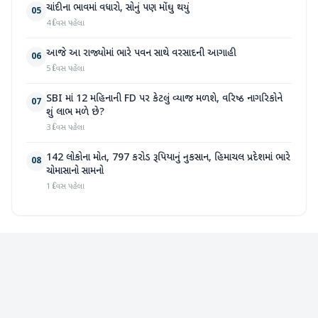
ચાંદીના ભાવમાં વધારો, સોનું પણ મોંઘુ થયું
05
4 દિવસ પહેલા
આજે આ રાજ્યોમાં ભારે પવન સાથે વરસાદની આગાહી
06
5 દિવસ પહેલા
SBI માં 12 મહિનાની FD પર કેટલું વ્યાજ મળશે, વરિષ્ઠ નાગરિકોને
07
શું લાભ મળે છે?
3 દિવસ પહેલા
142 લોકોના મોત, 797 કરોડ રૂપિયાનું નુકસાન, હિમાચલ પ્રદેશમાં ભારે
08
ચોમાસાનો સામનો
1 દિવસ પહેલા