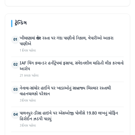
ટ્રેન્ડિંગ
ખીમાણામાં જાહેર રસ્તા પર ગંદા પાણીનો નિકાલ, વેપારીઓ આકરા
01
પાણીએ
1 દિવસ પહેલા
IAF વિંગ કમાન્ડર હનીટ્રેપમાં ફસાયા, સંવેદનશીલ માહિતી લીક કરવાનો
02
આરોપ
21 કલાક પહેલા
નેનાવા-સાંચોર હાઈવે પર ખાડાઓનું સામ્રાજ્ય બિસ્માર રસ્તાથી
03
વાહનચાલકો પરેશાન
3 દિવસ પહેલા
પાલનપુર-ડીસા હાઇવે પર એસઓજી પોલીસે 19.80 લાખનું મોર્ફિન
04
હિરોઈન ઝડપી પાડ્યું
3 દિવસ પહેલા