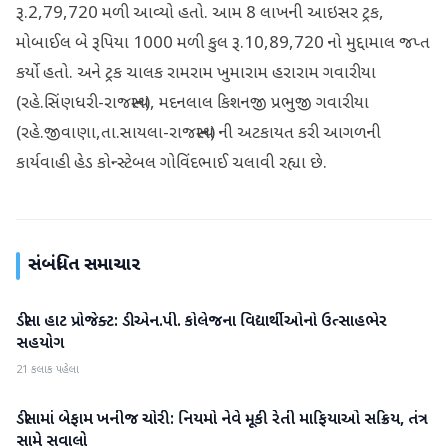
રૂ.2,79,720 મળી આવ્યો હતો. આમ 8 લાખની આઇસર ટ્રક,
મોબાઈલ બે રૂપિયા 1000 મળી કુલ રૂ.10,89,720 નો મુદ્દામાલ જપ્ત
કર્યો હતો. અને ટ્રક ચાલક રામરામ ખુમારામ હરારામ ગવારીયા
(રહે.સિંણધરી-રાજસ્થાન), મદનલાલ કિશનજી પ્રભુજી ગવારીયા
(રહે.જીવાણા,તા.સાયલા-રાજસ્થાન) ની અટકાયત કરી આગળની
કાર્યવાહી હેડ કોન્સ્ટેબલ ગોવિંદભાઈ ચલાવી રહ્યા છે.
સંબંધિત સમાચાર
ડીસા હાટ પ્રોજેક્ટ: ડી.એન.પી. કોલેજના વિદ્યાર્થીઓનો ઉત્સાહભેર
બનાસકાંઠા
સહયોગ
21 કલાક પહેલા
ડીસામાં બેફામ ખનીજ ચોરી: નિયમો નેવે મૂકી રેતી માફિયાઓ સક્રિય, તંત્ર
બનાસકાંઠા
સામે સવાલો