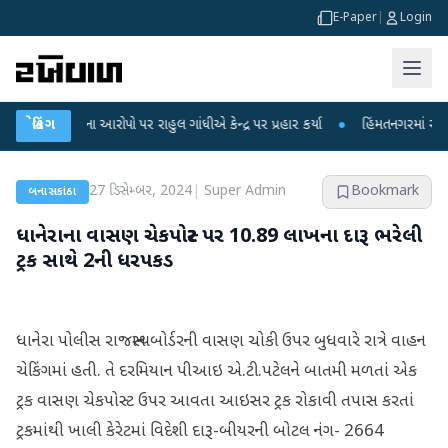
E-Paper
|
Login
ા લીકના આરોપો પર રાહુલ ગાંધીએ કેન્દ્ર પર પ્રહાર કર્યા
બ્રેકિંગ
●
હિંમતનગરમાં રહસ્યમય વા
27 ડિસેમ્બર, 2024
|
Super Admin
Bookmark
બનાસકાંઠા
ધાનેરાના વાસણ ચેકપોસ્ટ પર 10.89 લાખના દારૂ ભરેલી
ટ્રક સાથે 2ની ધરપકડ
ધાનેરા પોલીસ રાજસ્થાન બોર્ડરની વાસણ ચોકી ઉપર બુધવારે રાત્રે વાહન
ચેકિંગમાં હતી. તે દરમિયાન પીઆઇ એ.ટી.પટેલને બાતમી મ‌ળતાં એક
ટ્રક વાસણ ચેકપોસ્ટ ઉપર આવતા આઇસર ટ્રક રોકાવી તપાસ કરતાં
ટ્રકમાંથી ખાલી કેરેટમાં વિદેશી દારૂ-બીયરની બોટલ નંગ- 2664